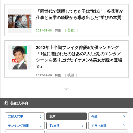
「同世代で活躍してきた子は“戦友”」谷花音が
仕事と留学の経験から導き出した“学びの本質”
｜芸能 ｜
2021-03-08
特集
2012年上半期ブレイク俳優&女優ランキング
『1位に選ばれたのはあの2人!上期のエンタメ
シーンを盛り上げたイケメン&美女が続々登場
☆』
｜映画｜
2012-07-06
特集
1/1
芸能人事典
芸能人TOP
記事
作品
ランキング情報
TV出演
ドラマ出演