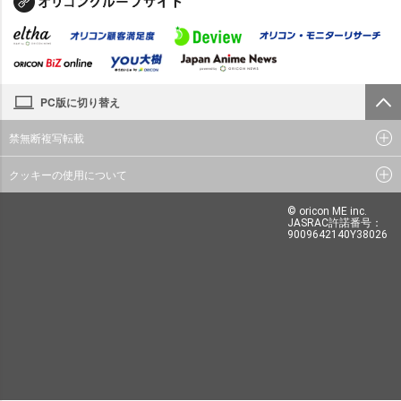
PC版に切り替え
禁無断複写転載
クッキーの使用について
© oricon ME inc.
JASRAC許諾番号：
9009642140Y38026