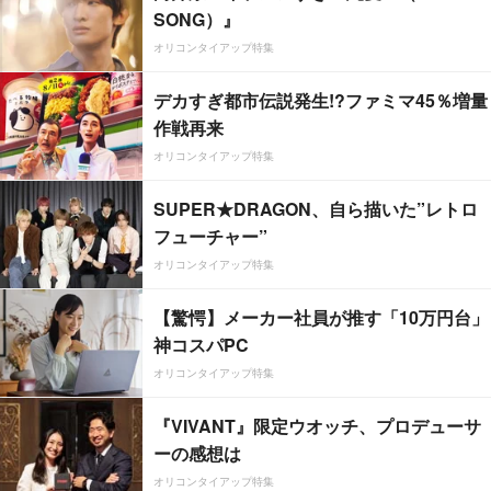
SONG）』
オリコンタイアップ特集
デカすぎ都市伝説発生!?ファミマ45％増量
作戦再来
オリコンタイアップ特集
SUPER★DRAGON、自ら描いた”レトロ
フューチャー”
オリコンタイアップ特集
【驚愕】メーカー社員が推す「10万円台」
神コスパPC
オリコンタイアップ特集
『VIVANT』限定ウオッチ、プロデューサ
ーの感想は
オリコンタイアップ特集