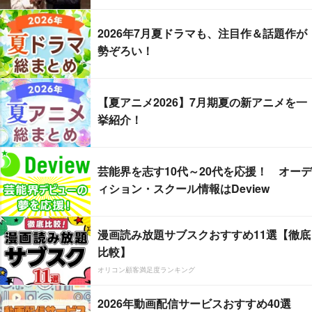
2026年7月夏ドラマも、注目作＆話題作が
勢ぞろい！
【夏アニメ2026】7月期夏の新アニメを一
挙紹介！
芸能界を志す10代～20代を応援！ オーデ
ィション・スクール情報はDeview
漫画読み放題サブスクおすすめ11選【徹底
比較】
オリコン顧客満足度ランキング
2026年動画配信サービスおすすめ40選