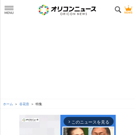
ホーム
谷花音
特集
このニュースを見る
arrow_forward_ios