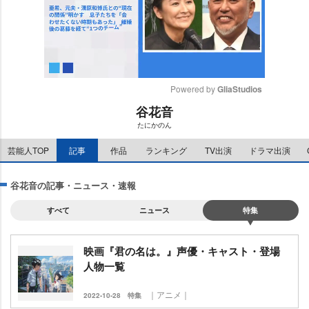
Powered by 
GliaStudios
谷花音
M
たにかのん
u
t
芸能人TOP
記事
作品
ランキング
TV出演
ドラマ出演
e
谷花音の記事・ニュース・速報
すべて
ニュース
特集
映画『君の名は。』声優・キャスト・登場
人物一覧
｜アニメ｜
2022-10-28
特集