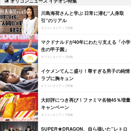
オリコンニュース イチオシ特集
川島海荷さんと学ぶ 日常に潜む“人身取
引”のリアル
オリコンタイアップ特集
マクドナルドが40年にわたり支える「小学
生の甲子園」
オリコンタイアップ特集
イケメンてんこ盛り！尊すぎる男子の純情
ラブに胸キュン
オリコンタイアップ特集
大好評につき再び！ファミマ名物45％増量
キャンペーン
オリコンタイアップ特集
SUPER★DRAGON、自ら描いた”レトロ