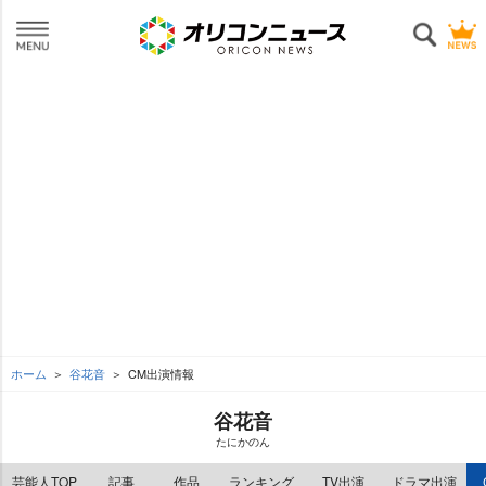
ホーム
谷花音
CM出演情報
谷花音
たにかのん
芸能人TOP
記事
作品
ランキング
TV出演
ドラマ出演