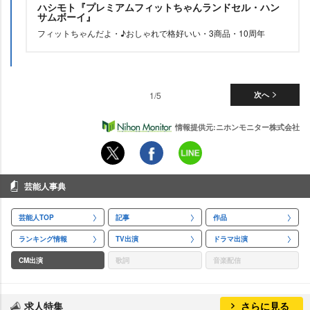
ハシモト『プレミアムフィットちゃんランドセル・ハン
サムボーイ』
フィットちゃんだよ・♪おしゃれで格好いい・3商品・10周年
1/5
次へ
情報提供元:ニホンモニター株式会社
芸能人事典
芸能人TOP
記事
作品
ランキング情報
TV出演
ドラマ出演
CM出演
歌詞
音楽配信
求人特集
さらに見る