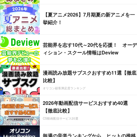
【夏アニメ2026】7月期夏の新アニメを一
挙紹介！
芸能界を志す10代～20代を応援！ オーデ
ィション・スクール情報はDeview
漫画読み放題サブスクおすすめ11選【徹底
比較】
オリコン顧客満足度ランキング
2026年動画配信サービスおすすめ40選
【徹底比較】
CS動画配信サービス20選
毎週の音楽ランキングから、ヒットの推移