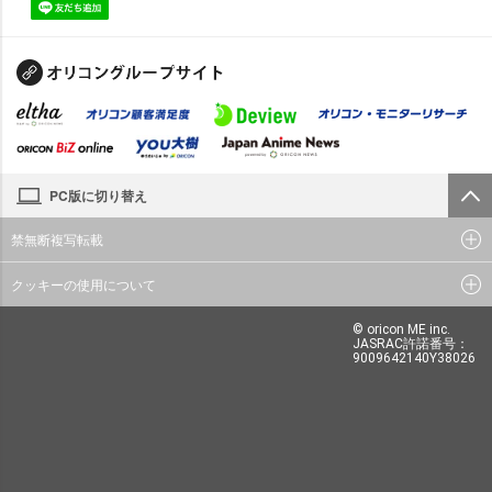
PC版に切り替え
禁無断複写転載
クッキーの使用について
© oricon ME inc.
JASRAC許諾番号：
9009642140Y38026