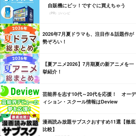
自販機にピッ！ですぐに買えちゃう
（PR）ジハンピ
2026年7月夏ドラマも、注目作＆話題作が
勢ぞろい！
【夏アニメ2026】7月期夏の新アニメを一
挙紹介！
芸能界を志す10代～20代を応援！ オーデ
ィション・スクール情報はDeview
漫画読み放題サブスクおすすめ11選【徹底
比較】