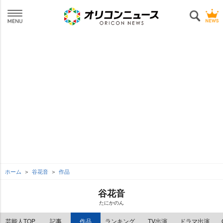
ホーム
谷花音
作品
谷花音
たにかのん
芸能人TOP
記事
作品
ランキング
TV出演
ドラマ出演