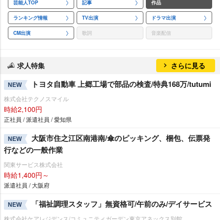
芸能人TOP
記事
作品
ランキング情報
TV出演
ドラマ出演
CM出演
歌詞
音楽配信
求人特集
さらに見る
トヨタ自動車 上郷工場で部品の検査/特典168万/tutumi
NEW
株式会社テクノスマイル
時給2,100円
正社員 / 派遣社員 / 愛知県
大阪市住之江区南港南/傘のピッキング、梱包、伝票発
NEW
行などの一般作業
関東サービス株式会社
時給1,400円～
派遣社員 / 大阪府
「福祉調理スタッフ」無資格可/午前のみ/デイサービス
NEW
株式会社ケアレジデンス/コミュニティガーデン東京アネックス別館