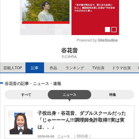
Powered by 
GliaStudios
谷花音
M
たにかのん
u
t
芸能人TOP
記事
作品
ランキング
TV出演
ドラマ出演
e
谷花音の記事・ニュース・速報
すべて
ニュース
特集
子役出身・谷花音、ダブルスクールだった
「じゃーーーん!!!調理師免許取得!!実は実
は、、」
｜SNS発｜
2026-05-08
ニュース