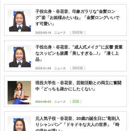
子役出身・谷花音、印象ガラリな“金髪ロン
グ”姿「お姫様みたいね」「金髪ロングいいで
す可愛い」
｜SNS発｜
2025-02-18
ニュース
子役出身・谷花音、“成人式メイク”に反響 貴重
なスッピンも披露「美しすぎる…!」「凄く上
品」
｜SNS発｜
2025-01-09
ニュース
現役大学生・谷花音、芸能活動との両立に奮闘
中「どっちも疎かにしたくない」
｜芸能｜
2024-08-23
ニュース
元人気子役・谷花音、20歳の誕生日に“彫刻入
りシャンパン”「ドキドキな大人の世界」「時
の流れが早い」