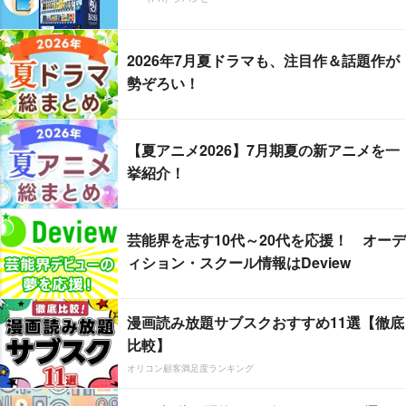
2026年7月夏ドラマも、注目作＆話題作が
勢ぞろい！
【夏アニメ2026】7月期夏の新アニメを一
挙紹介！
芸能界を志す10代～20代を応援！ オーデ
ィション・スクール情報はDeview
漫画読み放題サブスクおすすめ11選【徹底
比較】
オリコン顧客満足度ランキング