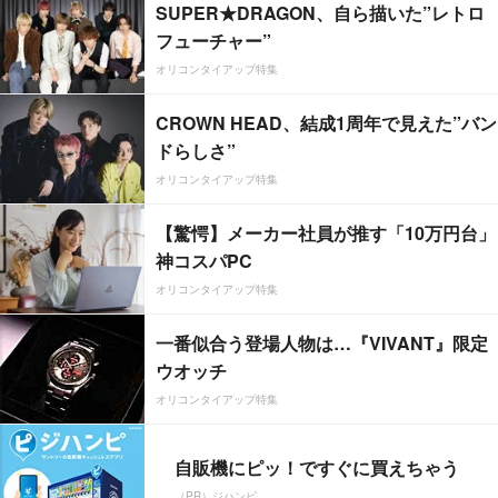
SUPER★DRAGON、自ら描いた”レトロ
フューチャー”
オリコンタイアップ特集
CROWN HEAD、結成1周年で見えた”バン
ドらしさ”
オリコンタイアップ特集
【驚愕】メーカー社員が推す「10万円台」
神コスパPC
オリコンタイアップ特集
一番似合う登場人物は…『VIVANT』限定
ウオッチ
オリコンタイアップ特集
自販機にピッ！ですぐに買えちゃう
（PR）ジハンピ