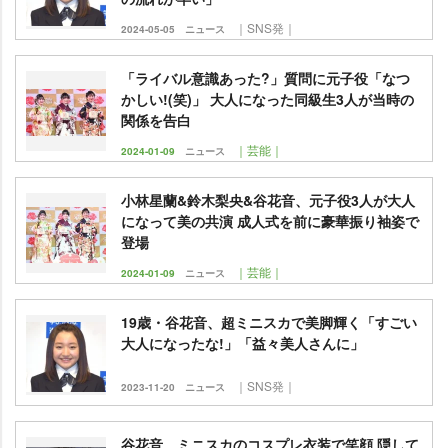
｜SNS発｜
2024-05-05
ニュース
「ライバル意識あった?」質問に元子役「なつ
かしい!(笑)」 大人になった同級生3人が当時の
関係を告白
｜芸能｜
2024-01-09
ニュース
小林星蘭&鈴木梨央&谷花音、元子役3人が大人
になって美の共演 成人式を前に豪華振り袖姿で
登場
｜芸能｜
2024-01-09
ニュース
19歳・谷花音、超ミニスカで美脚輝く「すごい
大人になったな!」「益々美人さんに」
｜SNS発｜
2023-11-20
ニュース
谷花音、ミニスカのコスプレ衣装で笑顔 隠して