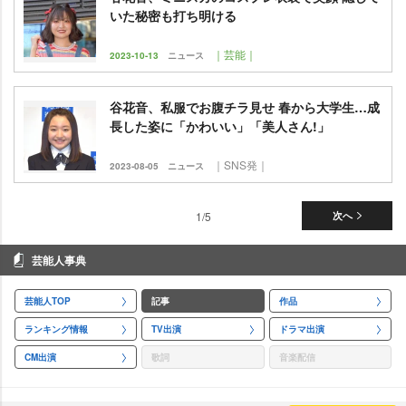
いた秘密も打ち明ける
｜芸能｜
2023-10-13
ニュース
谷花音、私服でお腹チラ見せ 春から大学生…成
長した姿に「かわいい」「美人さん!」
｜SNS発｜
2023-08-05
ニュース
1/5
次へ
芸能人事典
芸能人TOP
記事
作品
ランキング情報
TV出演
ドラマ出演
CM出演
歌詞
音楽配信