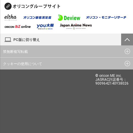
PC版に切り替え
禁無断複写転載
クッキーの使用について
© oricon ME inc.
JASRAC許諾番号：
9009642140Y38026