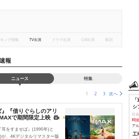
キング情報
TV出演
ドラマ出演
CM出演
歌詞
速報
ニュース
特集
1
2
3
次へ
「
シ
ば』『借りぐらしのアリ
社
MAXで期間限定上映
時給
アル
をすませば』(1995年)と
工
年)が、4Kデジタルリマスター版