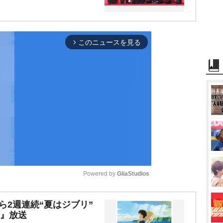
このニュースを見る
arrow_forward_ios
Powered by 
GliaStudios
M
から2週連続“夏はジブリ”
ー』放送
u