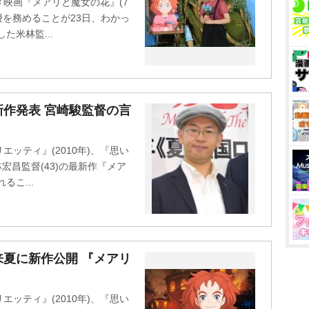
映画『メアリと魔女の花』(7
優を務めることが23日、わかっ
た米林監...
新作発表 宮崎駿監督の言
ッティ』(2010年)、『思い
宏昌監督(43)の最新作『メア
るこ...
来夏に新作公開 『メアリ
ッティ』(2010年)、『思い