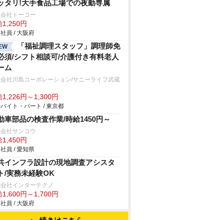
ッタリ!大手食品工場での夜勤専属
式会社トーコー
1,250円
社員 / 大阪府
「福祉調理スタッフ」調理師免
EW
必須/シフト相談可/介護付き有料老人
ーム
式会社川島コーポレーション/サニーライフ武蔵
山
1,226円～1,300円
バイト・パート / 東京都
動車部品の検査作業/時給1450円～
式会社サンコウ
1,450円
社員 / 愛知県
共インフラ設計の現地調査アシスタ
ト/実務未経験OK
式会社インターテクノ
1,600円～1,700円
社員 / 大阪府