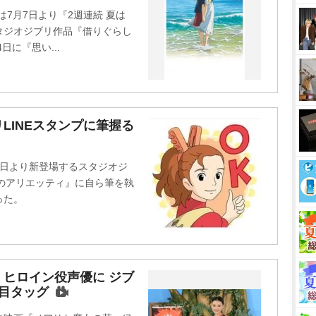
t
は7月7日より『2週連続 夏は
e
タジオジブリ作品『借りぐらし
日に『思い...
LINEスタンプに筆握る
4日より新登場するスタジオジ
しのアリエッティ』に自ら筆を執
った。
ヒロイン役声優に ジブ
目タッグ