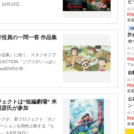
ピ
月23日...
株
時給
派遣
N
許
役員の一問一答 作品集
ホ
株
村
作品集』に続く、スタジオジブ
時給
LECTION『ジブリがいっぱい
アル
&DVDが本...
自
株
時給
派遣
公
ェクトは“短編劇場” 米
ン
明彦氏が参加
株
時給
ックが、新プロジェクト「ポノ
派遣
メーションを同時上映する『ち
8月24日に...