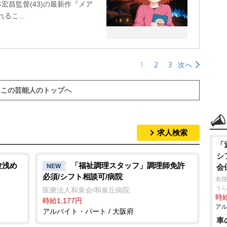
宏昌監督(43)の最新作『メア
るこ...
1
2
3
次へ
この芸能人のトップへ
求人検索
「
シ
験浅め
「福祉調理スタッフ」調理師免許
NEW
会
必須/シフト相談可/病院
有
う
医療法人和泉会/和泉丘病院
時給
時給1,177円
アル
アルバイト・パート / 大阪府
車