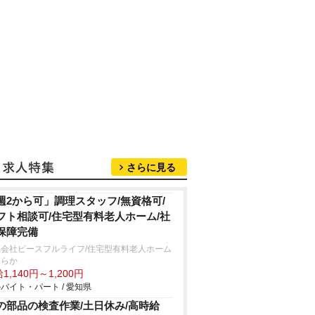
さらに見る
週2から可」調理スタッフ/無資格可/
フト相談可/住宅型有料老人ホーム/社
保障完備
限会社ピースフルライフ/住宅型有料老人ホーム
ららか
1,140円～1,200円
バイト・パート / 愛知県
の部品の検査作業/土日休み/高時給