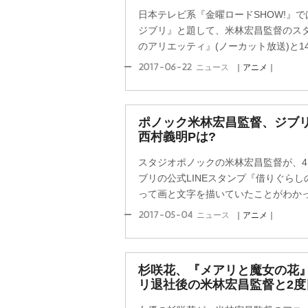
日本テレビ系『金曜ロードSHOW!』で
ジブリ』と題して、米林宏昌監督のス
のアリエッティ』(ノーカット放送)と14
2017-06-22
ニュース
｜アニメ｜
ポノック米林宏昌監督、ジブリ
西村義明Pは?
スタジオポノックの米林宏昌監督が、
ブリの公式LINEスタンプ『借りぐら
って画と文字を描いていたことがわか
2017-05-04
ニュース
｜アニメ｜
杉咲花、『メアリと魔女の花』
リ退社後の米林宏昌監督と2度