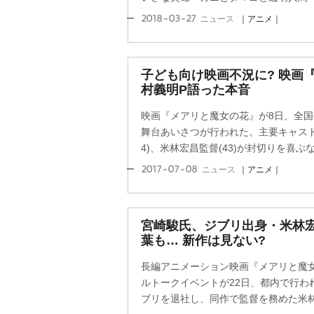
2018-03-27
ニュース
｜アニメ｜
子ども向け映画不況に? 映画
村義明P語った本音
映画『メアリと魔女の花』が8日、全
舞台あいさつが行われた。主要キャストの
4)、米林宏昌監督(43)が封切りを喜ぶなか
2017-07-08
ニュース
｜アニメ｜
宮崎駿氏、ジブリ出身・米林
葉も… 新作は見ない?
長編アニメーション映画『メアリと魔女
ルトークイベントが22日、都内で行われ
ブリを退社し、同作で監督を務めた米林宏