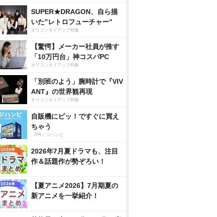
SUPER★DRAGON、自ら描
いた”レトロフューチャー”
オリコンタイアップ特集
【驚愕】メーカー社員が推す
「10万円台」神コスパPC
オリコンタイアップ特集
「別班のよう」腕時計で『VIV
ANT』の世界観再現
オリコンタイアップ特集
自販機にピッ！ですぐに買え
ちゃう
（PR）ジハンピ
2026年7月夏ドラマも、注目
作＆話題作が勢ぞろい！
【夏アニメ2026】7月期夏の
新アニメを一挙紹介！