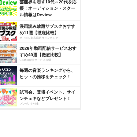
芸能界を志す10代～20代を応
援！オーディション・スクー
ル情報はDeview
漫画読み放題サブスクおすす
め11選【徹底比較】
オリコン顧客満足度ランキング
2026年動画配信サービスおす
すめ40選【徹底比較】
CS動画配信サービス20選
毎週の音楽ランキングから、
ヒットの推移をチェック！
試写会、登壇イベント、サイ
ンチェキなどプレゼント！
プレゼント特集