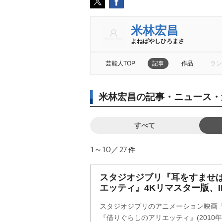
米林宏昌
よねばやしひろまさ
芸能人TOP
記事
作品
ラン
米林宏昌の記事・ニュース・
すべて
1～10／27
件
スタジオジブリ『耳をすませ
エッティ』4Kリマスター版、I
スタジオジブリのアニメーション映画『耳
『借りぐらしのアリエッティ』(2010