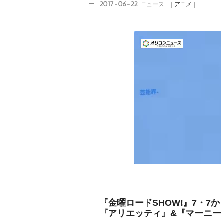
2017-06-22
ニュース
｜アニメ｜
『金曜ロードSHOW!』7・7
『アリエッティ』&『マーニ