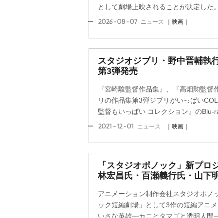
として劇場上映されることが決定した。10
2026-08-07
ニュース
｜映画｜
スタジオジブリ・野中晋輔執行
第3弾発売
『宮崎駿監督作品集』、『高畑勲監督
リの作品集第3弾ジブリがいっぱいCOL
監督もいっぱい コレクション』のBlu-ray
2021-12-01
ニュース
｜映画｜
「スタジオポノック」新プロジ
林宏昌氏・百瀬義行氏・山下
アニメーション制作会社スタジオポノ
ック短編劇場」として3作の短編アニ
いさな英雄―カニとタマゴと透明人間―』を