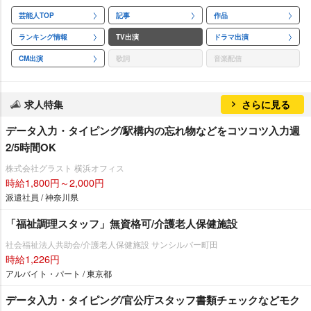
芸能人TOP
記事
作品
ランキング情報
TV出演
ドラマ出演
CM出演
歌詞
音楽配信
求人特集
さらに見る
データ入力・タイピング/駅構内の忘れ物などをコツコツ入力週
2/5時間OK
株式会社グラスト 横浜オフィス
時給1,800円～2,000円
派遣社員 / 神奈川県
「福祉調理スタッフ」無資格可/介護老人保健施設
社会福祉法人共助会/介護老人保健施設 サンシルバー町田
時給1,226円
アルバイト・パート / 東京都
データ入力・タイピング/官公庁スタッフ書類チェックなどモク