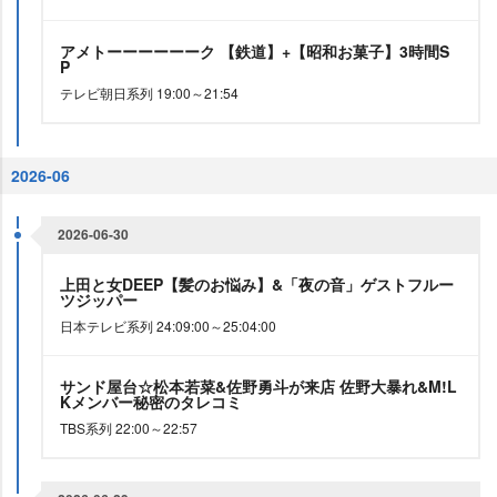
アメトーーーーーーク 【鉄道】+【昭和お菓子】3時間S
P
テレビ朝日系列 19:00～21:54
2026-06
2026-06-30
上田と女DEEP【髪のお悩み】&「夜の音」ゲストフルー
ツジッパー
日本テレビ系列 24:09:00～25:04:00
サンド屋台☆松本若菜&佐野勇斗が来店 佐野大暴れ&M!L
Kメンバー秘密のタレコミ
TBS系列 22:00～22:57