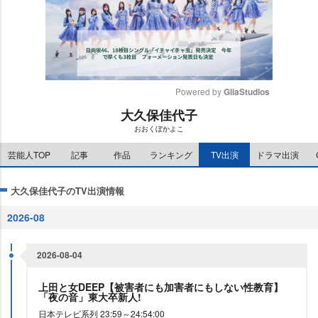
Powered by 
GliaStudios
大久保佳代子
M
おおくぼかよこ
u
t
芸能人TOP
記事
作品
ランキング
TV出演
ドラマ出演
e
大久保佳代子のTV出演情報
2026-08
2026-08-04
上田と女DEEP【被害者にも加害者にもしない性教育】
「夜の音」東大卒新人!
日本テレビ系列 23:59～24:54:00