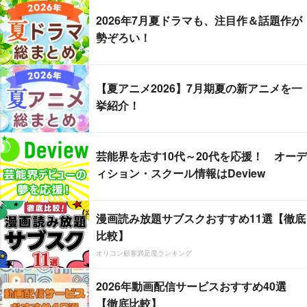
2026年7月夏ドラマも、注目作＆話題作が
勢ぞろい！
【夏アニメ2026】7月期夏の新アニメを一
挙紹介！
芸能界を志す10代～20代を応援！ オーデ
ィション・スクール情報はDeview
漫画読み放題サブスクおすすめ11選【徹底
比較】
オリコン顧客満足度ランキング
2026年動画配信サービスおすすめ40選
【徹底比較】