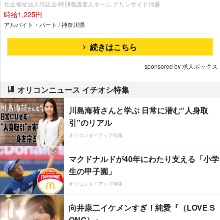
社会福祉法人清正会/特別養護老人ホーム グリンサイド清盛
時給1,225円
アルバイト・パート / 神奈川県
続きはこちら
sponsored by 求人ボックス
オリコンニュース イチオシ特集
川島海荷さんと学ぶ 日常に潜む“人身取
引”のリアル
オリコンタイアップ特集
マクドナルドが40年にわたり支える「小学
生の甲子園」
オリコンタイアップ特集
向井康二イケメンすぎ！純愛『（LOVE S
ONG）』