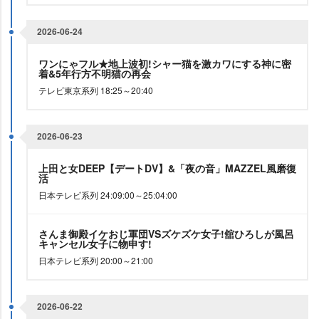
2026-06-24
ワンにゃフル★地上波初!シャー猫を激カワにする神に密
着&5年行方不明猫の再会
テレビ東京系列 18:25～20:40
2026-06-23
上田と女DEEP【デートDV】&「夜の音」MAZZEL風磨復
活
日本テレビ系列 24:09:00～25:04:00
さんま御殿イケおじ軍団VSズケズケ女子!舘ひろしが風呂
キャンセル女子に物申す!
日本テレビ系列 20:00～21:00
2026-06-22