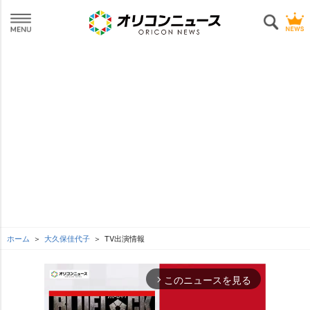
ホーム
大久保佳代子
TV出演情報
このニュースを見る
arrow_forward_ios