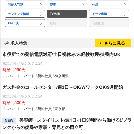
芸能人TOP
記事
作品
ランキング情報
TV出演
ドラマ出演
CM出演
歌詞
音楽配信
求人特集
さらに見る
市役所での発信電話対応/土日祝休み/未経験歓迎/扶養内OK
株式会社ベルシステム24
時給1,290円
アルバイト・パート / 契約社員 / 神奈川県
ガス料金のコールセンター/週3日～OK/WワークOK/9月開始
株式会社ベルシステム24
時給1,500円
アルバイト・パート / 契約社員 / 東京都
美容師・スタイリスト/週1日×1日3時間から働ける!/ブラ
NEW
ンクからの復帰や家事・育児との両立可