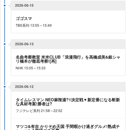
2026-06-15
ゴゴスマ
TBS系列 13:55～15:49
2026-06-13
名曲考察教室 米米CLUB「浪漫飛行」を高橋成美&銀シャ
リ橋本が徹底考察![再]
NHK 15:05～15:33
2026-06-12
タイムレスマン NEO麻辣湯?1決定戦▼新定番になる斬新
な具材考案!勝者は?
フジテレビ系列 21:58～22:52
マツコ&有吉 かりそめ天国 手間暇かけ過ぎグルメ!熟成チ