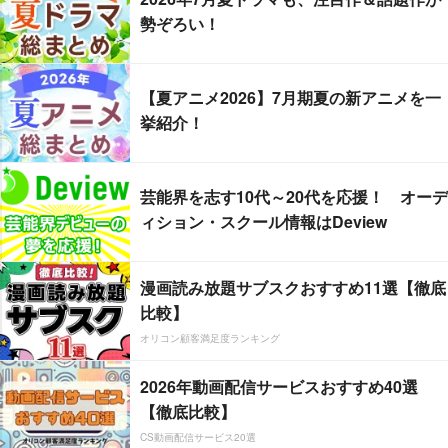
勢ぞろい！
【夏アニメ2026】7月期夏の新アニメを一
挙紹介！
芸能界を志す10代～20代を応援！ オーデ
ィション・スクール情報はDeview
漫画読み放題サブスクおすすめ11選【徹底
比較】
オリコン顧客満足度ランキング
2026年動画配信サービスおすすめ40選
【徹底比較】
CS動画配信サービス20選