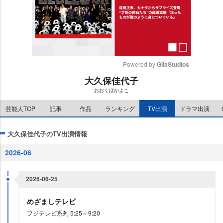
Powered by 
GliaStudios
大久保佳代子
M
おおくぼかよこ
u
t
芸能人TOP
記事
作品
ランキング
TV出演
ドラマ出演
e
大久保佳代子のTV出演情報
2026-06
2026-06-25
めざましテレビ
フジテレビ系列 5:25～9:20