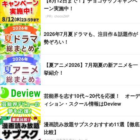
【8月12日まで！】チョコザップキャンペ
ーン実施中！
（PR）chocoZAP
2026年7月夏ドラマも、注目作＆話題作が
勢ぞろい！
【夏アニメ2026】7月期夏の新アニメを一
挙紹介！
芸能界を志す10代～20代を応援！ オーデ
ィション・スクール情報はDeview
漫画読み放題サブスクおすすめ11選【徹底
比較】