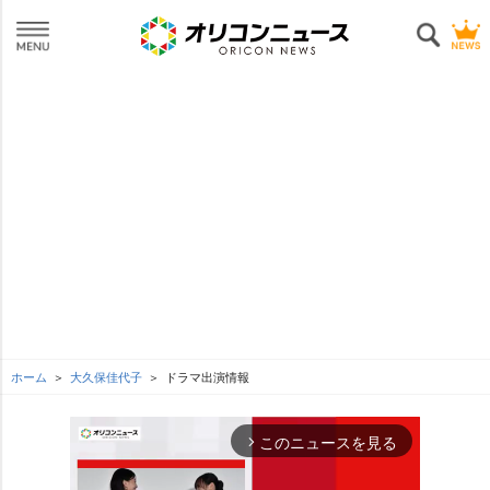
ホーム
大久保佳代子
ドラマ出演情報
このニュースを見る
arrow_forward_ios