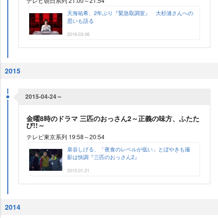
テレビ朝日系列 21:00～21:54
天海祐希、2年ぶり『緊急取調室』 大杉漣さんへの
思いも語る
2019-03-06
2015
2015-04-24～
金曜8時のドラマ 三匹のおっさん2～正義の味方、ふたた
び!!～
テレビ東京系列 19:58～20:54
泉谷しげる、「夜食のレベルが低い」とぼやきも撮
影は快調『三匹のおっさん2』
2015-01-21
2014