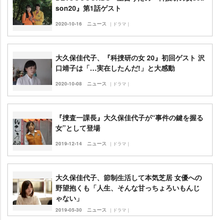
son20』第1話ゲスト
2020-10-16
ニュース
｜ドラマ｜
大久保佳代子、『科捜研の女 20』初回ゲスト 沢
口靖子は「…実在したんだ!」と大感動
2020-10-08
ニュース
｜ドラマ｜
『捜査一課長』大久保佳代子が“事件の鍵を握る
女”として登場
2019-12-14
ニュース
｜ドラマ｜
大久保佳代子、節制生活して本気芝居 女優への
野望抱くも「人生、そんな甘っちょろいもんじ
ゃない」
2019-05-30
ニュース
｜ドラマ｜