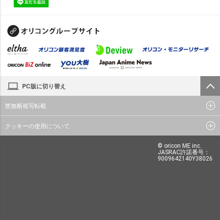
PC版に切り替え
禁無断複写転載
クッキーの使用について
© oricon ME inc.
JASRAC許諾番号：
9009642140Y38026