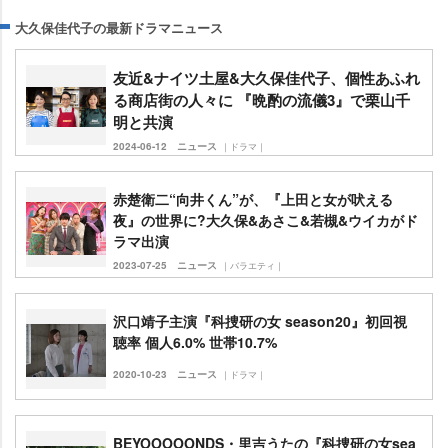
大久保佳代子の最新ドラマニュース
友近&ナイツ土屋&大久保佳代子、個性あふれ
る商店街の人々に 『晩酌の流儀3』で栗山千
明と共演
2024-06-12
ニュース
｜ドラマ｜
赤楚衛二“向井くん”が、『上田と女が吠える
夜』の世界に?大久保&あさこ&若槻&ウイカがド
ラマ出演
2023-07-25
ニュース
｜バラエティ｜
沢口靖子主演『科捜研の女 season20』初回視
聴率 個人6.0% 世帯10.7%
2020-10-23
ニュース
｜ドラマ｜
BEYOOOOONDS・里吉うたの『科捜研の女sea