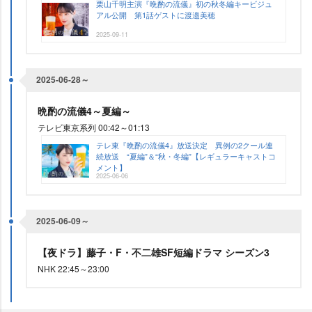
栗山千明主演『晩酌の流儀』初の秋冬編キービジュ
アル公開 第1話ゲストに渡邉美穂
2025-09-11
2025-06-28～
晩酌の流儀4～夏編～
テレビ東京系列 00:42～01:13
テレ東『晩酌の流儀4』放送決定 異例の2クール連
続放送 “夏編”＆“秋・冬編”【レギュラーキャストコ
メント】
2025-06-06
2025-06-09～
【夜ドラ】藤子・F・不二雄SF短編ドラマ シーズン3
NHK 22:45～23:00