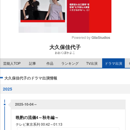
Powered by 
GliaStudios
大久保佳代子
M
おおくぼかよこ
u
t
芸能人TOP
記事
作品
ランキング
TV出演
ドラマ出演
e
大久保佳代子のドラマ出演情報
2025
2025-10-04～
晩酌の流儀4～秋冬編～
テレビ東京系列 00:42～01:13