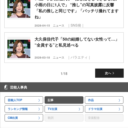
小雨の日に1人で」 “推し”の写真披露に反響
「私の推しと同じです」「バッチリ撮れてます
ね」
｜SNS発｜
2026-04-15
ニュース
大久保佳代子「50の結婚してない女性って…」
“全員する”と私見述べる
｜バラエティ｜
2026-03-18
ニュース
1/18
次へ
芸能人事典
芸能人TOP
記事
作品
ランキング情報
TV出演
ドラマ出演
CM出演
歌詞
音楽配信