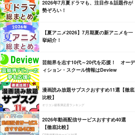
2026年7月夏ドラマも、注目作＆話題作が
勢ぞろい！
【夏アニメ2026】7月期夏の新アニメを一
挙紹介！
芸能界を志す10代～20代を応援！ オーデ
ィション・スクール情報はDeview
漫画読み放題サブスクおすすめ11選【徹底
比較】
オリコン顧客満足度ランキング
2026年動画配信サービスおすすめ40選
【徹底比較】
CS動画配信サービス20選