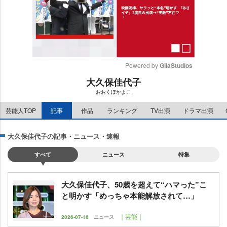
Powered by 
GliaStudios
大久保佳代子
M
おおくぼかよこ
u
t
芸能人TOP
記事
作品
ランキング
TV出演
ドラマ出演
e
大久保佳代子の記事・ニュース・速報
すべて
ニュース
特集
大久保佳代子、50歳を超えて“ハマった”こ
と明かす「めっちゃ本能解放されて…」
｜芸能｜
2026-07-16
ニュース