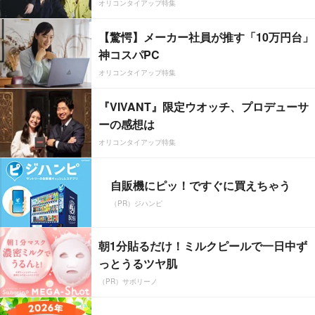
オリコンタイアップ特集
【驚愕】メーカー社員が推す「10万円台」
神コスパPC
オリコンタイアップ特集
『VIVANT』限定ウオッチ、プロデューサ
ーの感想は
オリコンタイアップ特集
自販機にピッ！ですぐに買えちゃう
（PR）ジハンピ
朝1分貼るだけ！ミルクピールで一日中ず
っとうるツヤ肌
（PR）サボリーノ