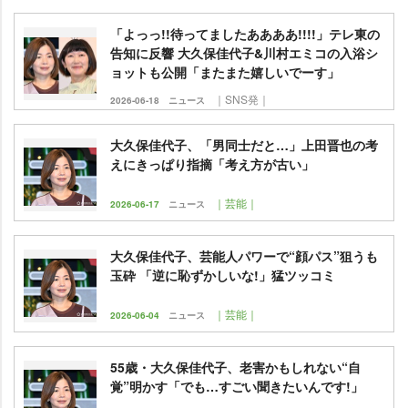
「よっっ!!待ってましたああああ!!!!」テレ東の
告知に反響 大久保佳代子&川村エミコの入浴シ
ョットも公開「またまた嬉しいでーす」
｜SNS発｜
2026-06-18
ニュース
大久保佳代子、「男同士だと…」上田晋也の考
えにきっぱり指摘「考え方が古い」
｜芸能｜
2026-06-17
ニュース
大久保佳代子、芸能人パワーで“顔パス”狙うも
玉砕 「逆に恥ずかしいな!」猛ツッコミ
｜芸能｜
2026-06-04
ニュース
55歳・大久保佳代子、老害かもしれない“自
覚”明かす「でも…すごい聞きたいんです!」