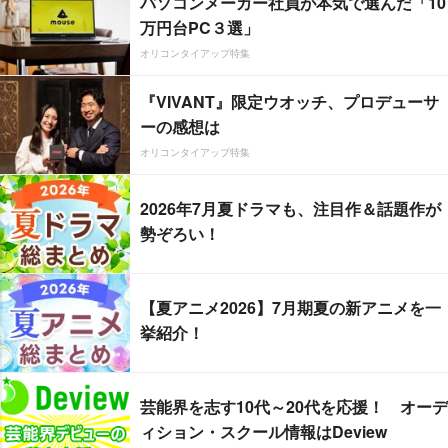
パソコンメーカー社員が本気で選んだ「10
万円台PC３選」
オリコンタイアップ特集
『VIVANT』限定ウオッチ、プロデューサ
ーの感想は
オリコンタイアップ特集
2026年7月夏ドラマも、注目作＆話題作が
勢ぞろい！
【夏アニメ2026】7月期夏の新アニメを一
挙紹介！
芸能界を志す10代～20代を応援！ オーデ
ィション・スクール情報はDeview