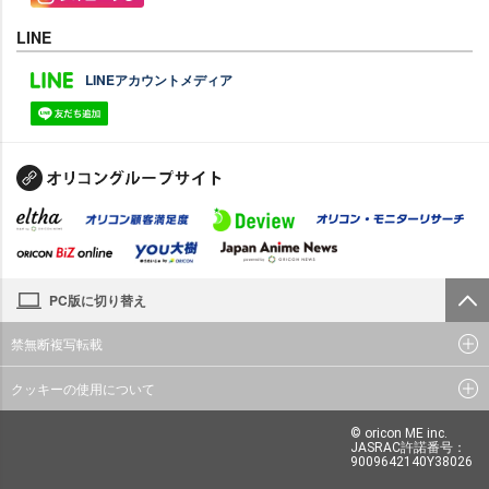
LINE
LINEアカウントメディア
PC版に切り替え
禁無断複写転載
クッキーの使用について
© oricon ME inc.
JASRAC許諾番号：
9009642140Y38026