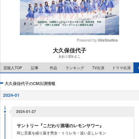
Powered by 
GliaStudios
大久保佳代子
M
おおくぼかよこ
u
t
芸能人TOP
記事
作品
ランキング
TV出演
ドラマ出演
e
大久保佳代子のCM出演情報
2024-01
2024-01-27
サントリー『こだわり酒場のレモンサワー』
同じ言葉を繰り返す男女・トリレモ・追い足しレモン