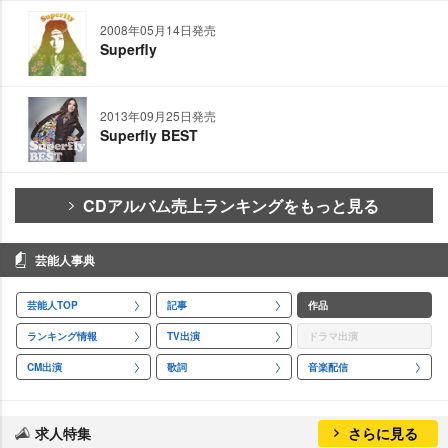
2008年05月14日発売
Superfly
2013年09月25日発売
Superfly BEST
CDアルバム売上ランキングをもっと見る
芸能人事典
芸能人TOP
記事
作品
ランキング情報
TV出演
ドラマ出演
CM出演
歌詞
音楽配信
求人特集
さらに見る