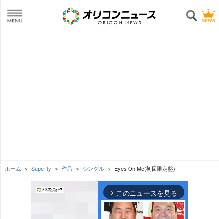
ホーム
Superfly
作品
シングル
Eyes On Me(初回限定盤)
このニュースを見る
arrow_forward_ios