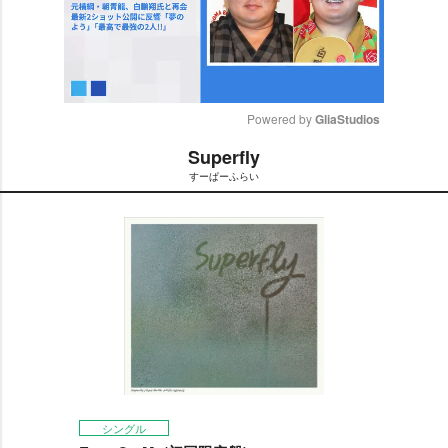
Powered by 
GliaStudios
Superfly
M
すーぱーふらい
u
t
e
シングル