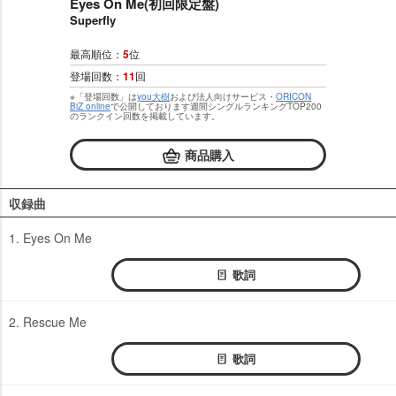
Eyes On Me(初回限定盤)
Superfly
最高順位：
5
位
登場回数：
11
回
※「登場回数」は
you大樹
および法人向けサービス・
ORICON
BiZ online
で公開しております週間シングルランキングTOP200
のランクイン回数を掲載しています。
商品購入
収録曲
1. Eyes On Me
歌詞
2. Rescue Me
歌詞