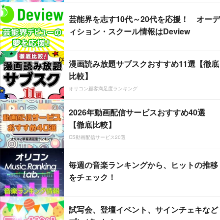
芸能界を志す10代～20代を応援！ オーデ
ィション・スクール情報はDeview
漫画読み放題サブスクおすすめ11選【徹底
比較】
オリコン顧客満足度ランキング
2026年動画配信サービスおすすめ40選
【徹底比較】
CS動画配信サービス20選
毎週の音楽ランキングから、ヒットの推移
をチェック！
試写会、登壇イベント、サインチェキなど