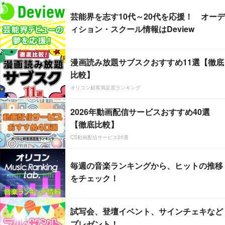
芸能界を志す10代～20代を応援！ オーデ
ィション・スクール情報はDeview
漫画読み放題サブスクおすすめ11選【徹底
比較】
オリコン顧客満足度ランキング
2026年動画配信サービスおすすめ40選
【徹底比較】
CS動画配信サービス20選
毎週の音楽ランキングから、ヒットの推移
をチェック！
試写会、登壇イベント、サインチェキなど
プレゼント！