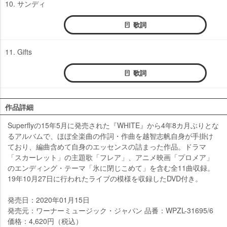
10. サンディ
歌詞
11. Gifts
歌詞
作品詳細
Superflyの15年5月に発売された『WHITE』から4年8カ月ぶりとな
るアルバムで、ほぼ全楽曲の作詞・作曲を越智志帆自身が手掛け
ており、編曲含めて自身のエッセンスの詰まった作品。ドラマ
「スカーレット」の主題歌「フレア」、アニメ映画「プロメア」
のエンディング・テーマ「氷に閉じこめて」を含む全11曲収録。
19年10月27日に行われたライブの模様を収録したDVD付き。
発売日：2020年01月15日
発売元：ワーナーミュージック・ジャパン 品番：WPZL-31695/6
価格：4,620円（税込）