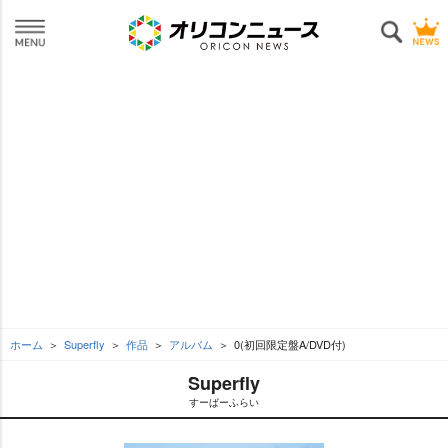
ホーム
Superfly
作品
アルバム
0(初回限定盤A/DVD付)
Superfly
すーぱーふらい