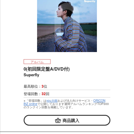
アルバム
0(初回限定盤A/DVD付)
Superfly
最高順位：
3
位
登場回数：
32
回
※「登場回数」は
you大樹
および法人向けサービス・
ORICON
BiZ online
で公開しております週間アルバムランキングTOP300
のランクイン回数を掲載しています。
商品購入