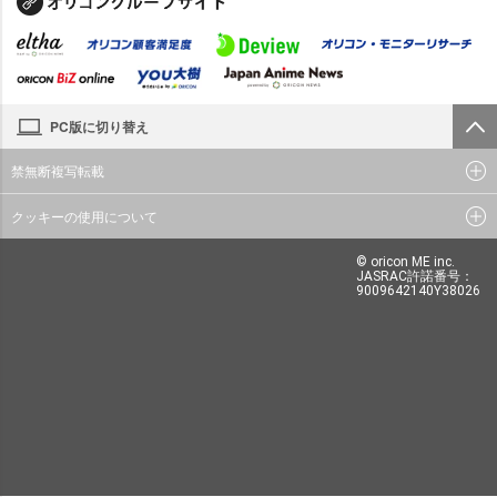
PC版に切り替え
禁無断複写転載
クッキーの使用について
© oricon ME inc.
JASRAC許諾番号：
9009642140Y38026