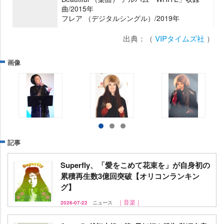
曲/2015年
フレア （デジタルシングル）/2019年
出典：（
VIPタイムズ社
）
画像
記事
Superfly、「愛をこめて花束を」が自身初の
累積再生数3億回突破【オリコンランキン
グ】
｜音楽｜
2026-07-22
ニュース