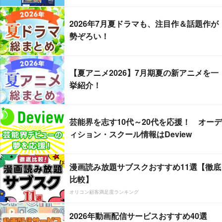
2026年7月夏ドラマも、注目作＆話題作が
勢ぞろい！
【夏アニメ2026】7月期夏の新アニメを一
挙紹介！
芸能界を志す10代～20代を応援！ オーデ
ィション・スクール情報はDeview
漫画読み放題サブスクおすすめ11選【徹底
比較】
オリコン顧客満足度ランキング
2026年動画配信サービスおすすめ40選