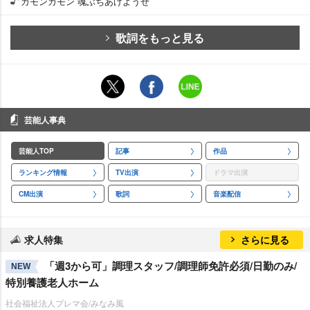
カモンカモン 魂ぶちあげようぜ
歌詞をもっと見る
芸能人事典
芸能人TOP
記事
作品
ランキング情報
TV出演
ドラマ出演
CM出演
歌詞
音楽配信
求人特集
さらに見る
「週3から可」調理スタッフ/調理師免許必須/日勤のみ/
NEW
特別養護老人ホーム
社会福祉法人プレマ会/みなみ風