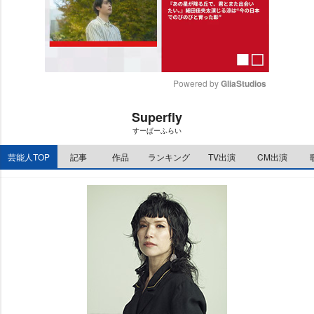
Powered by 
GliaStudios
M
Superfly
u
すーぱーふらい
t
e
芸能人TOP
記事
作品
ランキング
TV出演
CM出演