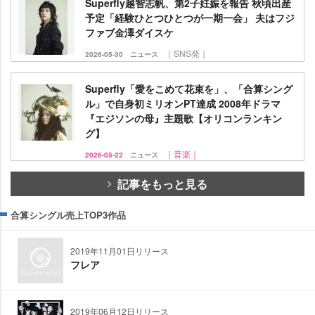
Superfly越智志帆、第2子妊娠を報告 秋頃出産
予定「経験ひとつひとつが一期一会」 夫はフジ
ファブ金澤ダイスケ
｜SNS発｜
2026-05-30
ニュース
Superfly「愛をこめて花束を」、「合算シング
ル」で自身初ミリオンPT達成 2008年ドラマ
『エジソンの母』主題歌【オリコンランキン
グ】
｜音楽｜
2026-05-22
ニュース
記事をもっと見る
合算シングル売上TOP3作品
2019年11月01日リリース
フレア
2019年06月12日リリース