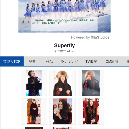
Powered by 
GliaStudios
Superfly
M
すーぱーふらい
u
t
芸能人TOP
記事
作品
ランキング
TV出演
CM出演
e