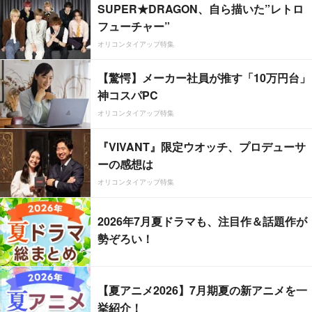
SUPER★DRAGON、自ら描いた”レトロ
フューチャー”
オリコンタイアップ特集
【驚愕】メーカー社員が推す「10万円台」
神コスパPC
オリコンタイアップ特集
『VIVANT』限定ウオッチ、プロデューサ
ーの感想は
オリコンタイアップ特集
2026年7月夏ドラマも、注目作＆話題作が
勢ぞろい！
【夏アニメ2026】7月期夏の新アニメを一
挙紹介！