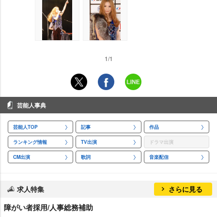
1/1
芸能人事典
芸能人TOP
記事
作品
ランキング情報
TV出演
ドラマ出演
CM出演
歌詞
音楽配信
求人特集
さらに見る
障がい者採用/人事総務補助