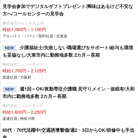
見学会参加でデジタルギフトプレゼント/興味はあるけど不安な
方へ/コールセンターの見学会
株式会社ベルシステム24
時給1,080円～1,150円
アルバイト・パート / 契約社員 / 北海道
介護福祉士/失敗しない職場選びをサポート/給与も環境
NEW
も妥協なし/大東市内に勤務地多数 2カ月～長期
株式会社ニッソーネット
時給1,700円～2,125円
派遣社員 / 大阪府
週1回～OK/夜勤専従介護職 見守りメイン・仮眠有/大和
NEW
市内に勤務地多数 2カ月～長期
株式会社ニッソーネット
時給1,600円～2,250円
派遣社員 / 神奈川県
60代・70代活躍中/交通誘導警備/週2・3日からOK/研修中も手当
有