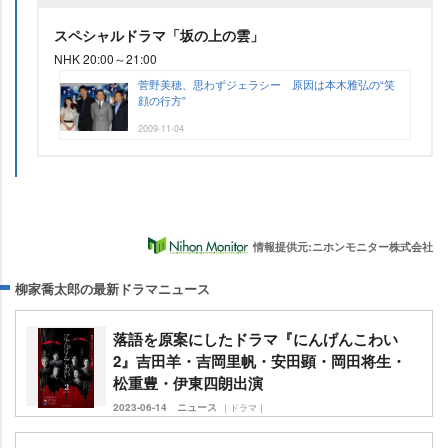
スペシャルドラマ「坂の上の雲」
NHK 20:00～21:00
菅野美穂、思わずジェラシー 原因は本木雅弘の“笑
顔の行方”
2009-11-04
情報提供元:ニホンモニター株式会社
柳家喬太郎の最新ドラマニュース
落語を原案にしたドラマ『にんげんこわい
2』吉田羊・吉岡里帆・安田顕・岡田将生・
松重豊・伊東四朗出演
2023-06-14
ニュース
｜ドラマ｜