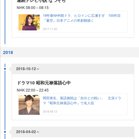
連続テレビ小説 なつぞら
NHK 08:00～08:15
19年春NHK朝ドラ、ヒロインに広瀬すず 100作目
『夏空』日本アニメの草創期描く
2017-11-20
2018
2018-10-12～
ドラマ10 昭和元禄落語心中
NHK 22:00～22:45
岡田将生、落語挑戦は「自分との戦い」 主演ドラ
マ『昭和元禄落語心中』で名人役
2018-09-12
2018-04-02～