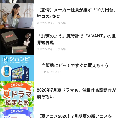
【驚愕】メーカー社員が推す「10万円台」
神コスパPC
オリコンタイアップ特集
「別班のよう」腕時計で『VIVANT』の世
界観再現
オリコンタイアップ特集
自販機にピッ！ですぐに買えちゃう
（PR）ジハンピ
2026年7月夏ドラマも、注目作＆話題作が
勢ぞろい！
【夏アニメ2026】7月期夏の新アニメを一