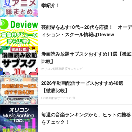
挙紹介！
芸能界を志す10代～20代を応援！ オーデ
ィション・スクール情報はDeview
漫画読み放題サブスクおすすめ11選【徹底
比較】
オリコン顧客満足度ランキング
2026年動画配信サービスおすすめ40選
【徹底比較】
CS動画配信サービス20選
毎週の音楽ランキングから、ヒットの推移
をチェック！