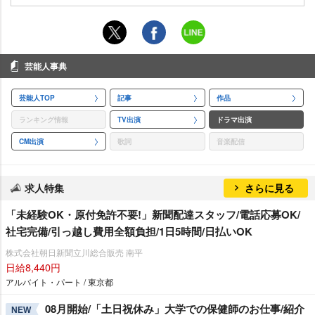
芸能人事典
芸能人TOP
記事
作品
ランキング情報
TV出演
ドラマ出演
CM出演
歌詞
音楽配信
求人特集
さらに見る
「未経験OK・原付免許不要!」新聞配達スタッフ/電話応募OK/
社宅完備/引っ越し費用全額負担/1日5時間/日払いOK
株式会社朝日新聞立川総合販売 南平
日給8,440円
アルバイト・パート / 東京都
08月開始/「土日祝休み」大学での保健師のお仕事/紹介
NEW