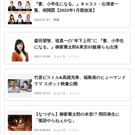
『妻、小学生になる。』キャスト・出演者一
覧、相関図【2022年1月期放送】
2022-01-21
特集
森田望智、堤真一の“年下上司”に 『妻、小学生
になる。』柳家喬太郎&東京03飯塚らも出演
2021-12-09
ニュース
｜ドラマ｜
竹原ピストル&高畑充希、福島発のヒューマンド
ラマ スポット映像公開
2020-10-12
ニュース
｜ドラマ｜
【なつぞら】柳家喬太郎の本音!? 岡田将生に
「落語やらねぇかな」
2019-06-04
ニュース
｜ドラマ｜