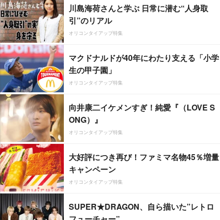
川島海荷さんと学ぶ 日常に潜む“人身取
引”のリアル
オリコンタイアップ特集
マクドナルドが40年にわたり支える「小学
生の甲子園」
オリコンタイアップ特集
向井康二イケメンすぎ！純愛『（LOVE S
ONG）』
オリコンタイアップ特集
大好評につき再び！ファミマ名物45％増量
キャンペーン
オリコンタイアップ特集
SUPER★DRAGON、自ら描いた”レトロ
フューチャー”