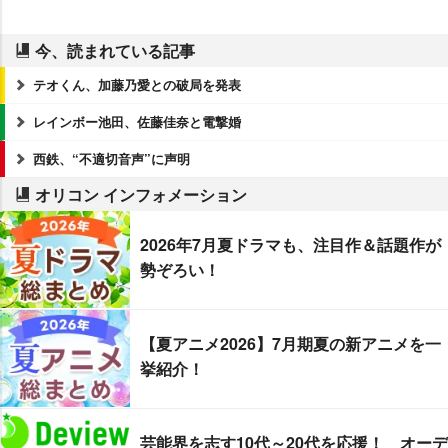
今、読まれている記事
テオくん、加藤乃愛との破局を発表
レインボー池田、佐藤佳奈と電撃婚
西鉄、“不適切音声”に声明
オリコン インフォメーション
2026年7月夏ドラマも、注目作＆話題作が
勢ぞろい！
【夏アニメ2026】7月期夏の新アニメを一
挙紹介！
芸能界を志す10代～20代を応援！ オーデ