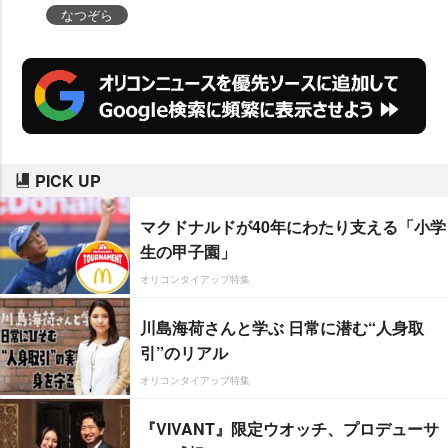
に総合テレビで放送された、ドラ
なつぞら
マ10『昭和元禄落語心中』で落語
家を演じていた岡田を想起させる
せりふ。『昭和元禄落語心中』で
岡田に落語の熱血指導をしたのが
喬太郎師匠という縁を生かしたサ
PICK UP
プライズとなった。
マクドナルドが40年にわたり支える「小学
生の甲子園」
オリコンタイアップ特集
川島海荷さんと学ぶ 日常に潜む“人身取
引”のリアル
オリコンタイアップ特集
『VIVANT』限定ウオッチ、プロデューサ