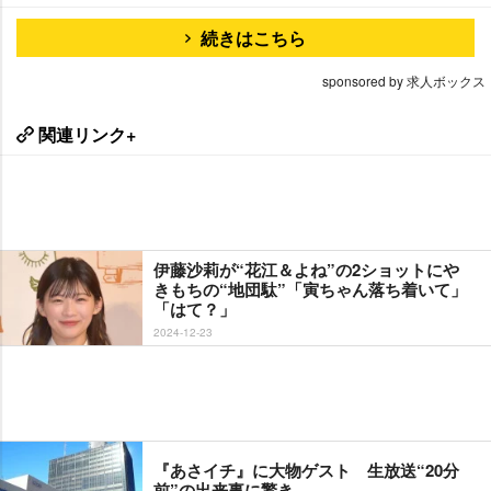
続きはこちら
sponsored by 求人ボックス
関連リンク+
伊藤沙莉が“花江＆よね”の2ショットに
きもちの“地団駄”「寅ちゃん落ち着いて」
「はて？」
2024-12-23
『あさイチ』に大物ゲスト 生放送“20分
前”の出来事に驚き