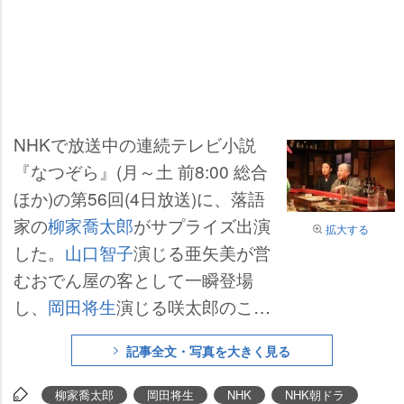
NHKで放送中の連続テレビ小説
『なつぞら』(月～土 前8:00 総合
ほか)の第56回(4日放送)に、落語
家の
柳家喬太郎
がサプライズ出演
拡大する
した。
山口智子
演じる亜矢美が営
むおでん屋の客として一瞬登場
し、
岡田将生
演じる咲太郎のこと
が話題になったとこで、「落語な
記事全文・写真を大きく見る
んかやらねぇかな、と思ってんだ
よ」とぼやいていた。昨年10月期
柳家喬太郎
岡田将生
NHK
NHK朝ドラ