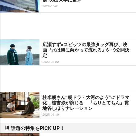
2026-05-01
広瀬すず×スピッツの最強タッグ再び、映
画『水は海に向かって流れる』6・9公開決
定
2023-02-22
桂米朝さん“朝ドラ・大河のよう”にドラマ
化…桂吉弥が演じる 『ちりとてちん』貫
地谷しほりナレーション
2025-06-19
話題の特集をPICK UP！