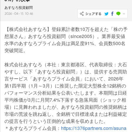
あすなろ投資顧問
2026-04-15 10:46
【株式会社あすなろ】登録累計者数10万を超えた「株の予
想屋さん」あすなろ投資顧問（since2005）。業界最安値
水準のあすなろプライム会員は満足度91%、会員数500名
突破間近。
株式会社あすなろ（本社：東京都港区、代表取締役：大石
すし、以下「あすなろ投資顧問」）は、提供する売買助
言サービス「あすなろプライム会員」において、2026年
第1四半期（1月～3月）に推奨した限定大型株全12銘柄の
パフォーマンス分析結果を公表いたします。本期間は日経
平均株価が3月に月間7.4%下落する急落局面（ショック相
場）に見舞われましたが、あすなろ投資顧問の推奨銘柄は
市場の荒波を跳ね返し、全銘柄で目標達成または利益確定
の提言を行うという圧倒的な成果を収めました。
＊あすなろプライム会員：
https://1376partners.com/asuna