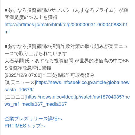
■あすなろ投資顧問のサブスク（あすなろプライム）が顧
客満足度91%以上を獲得
https://prtimes.jp/main/html/rd/p/000000031.000040883.ht
ml
■あすなろ投資顧問の投資詐欺対策の取り組みが楽天ニュ
ースで取り上げられています
大石恭嗣 氏・あすなろ投資顧問 が世界的物価高の中でSN
S投資詐欺急増に警鐘
[2025/12/9 07:00]＊二次掲載許可取得済み
[楽天ニュース]
https://news.infoseek.co.jp/article/globalnew
sasia_10679/
[ニコニコ]
https://news.nicovideo.jp/watch/nw18704035?ne
ws_ref=media367_media367
企業プレスリリース詳細へ
PRTIMESトップへ