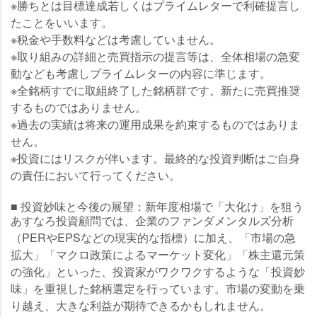
※勝ちとは目標達成若しくはプライムレターで利確提言し
たことをいいます。
※税金や手数料などは考慮していません。
※取り組みの詳細と売買指示の提言等は、全体相場の急変
動なども考慮しプライムレターの内容に準じます。
※全銘柄すでに取組終了した銘柄群です。新たに売買推奨
するものではありません。
※過去の実績は将来の運用成果を約束するものではありま
せん。
※投資にはリスクが伴います。最終的な投資判断はご自身
の責任において行ってください。
■ 投資妙味と今後の展望：新年度相場で「大化け」を狙う
あすなろ投資顧問では、企業のファンダメンタルズ分析
（PERやEPSなどの現実的な指標）に加え、「市場の急
拡大」「マクロ政策によるマーケット変化」「株主還元策
の強化」といった、投資家がワクワクするような「投資妙
味」を重視した銘柄選定を行っています。市場の変動を乗
り越え、大きな利益が期待できるかもしれません。