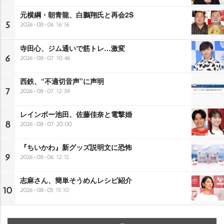
元横綱・朝青龍、白鵬翔氏と再会2S
5
2026-08-06 16:16
寺田心、ジム通いで筋トレ…激変
6
2026-08-07 10:46
西鉄、“不適切音声”に声明
7
2026-08-07 12:34
レインボー池田、佐藤佳奈と電撃婚
8
2026-08-07 20:00
『ちいかわ』新グッズ説明文に恐怖
9
2026-08-06 12:15
志麻さん、簡単そうめんレシピ紹介
10
2026-08-05 15:10