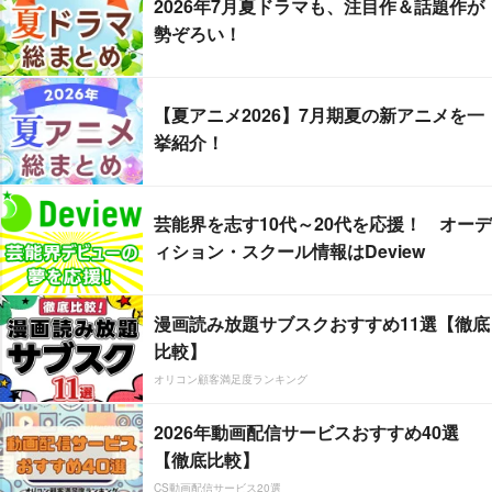
2026年7月夏ドラマも、注目作＆話題作が
勢ぞろい！
【夏アニメ2026】7月期夏の新アニメを一
挙紹介！
芸能界を志す10代～20代を応援！ オーデ
ィション・スクール情報はDeview
漫画読み放題サブスクおすすめ11選【徹底
比較】
オリコン顧客満足度ランキング
2026年動画配信サービスおすすめ40選
【徹底比較】
CS動画配信サービス20選