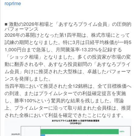
roprime
■ 激動の2026年相場と「あすなろプライム会員」の圧倒的
パフォーマンス
2026年の幕開けとなった第1四半期は、株式市場にとって
試練の期間となりました。特に3月は日経平均株価が一時5
1,000円台まで急落し、月間騰落率
-13.23%
を記録する
「ショック相場」となりました。多くの投資家が市場の変
動に翻弄される中、あすなろ投資顧問の「あすなろプライ
ム会員」向けに推奨された大型株は、卓越したパフォーマ
ンスを発揮しました。
当四半期において推奨された全12銘柄は、全て目標株価へ
の到達、またはプライムレターでの利益確定提言を実施
し、勝率100%という驚異的な結果を残しました。理論
上、プライムレターに沿って取り組まれた会員様は、推奨
された全株において利益を確定できたことになります。