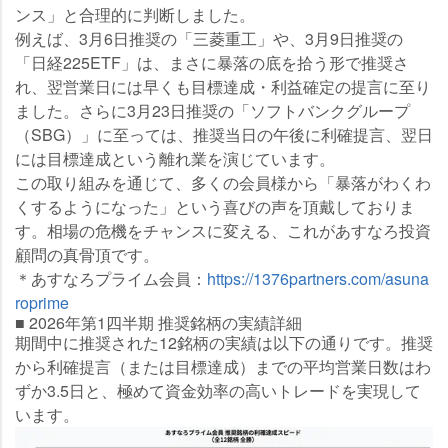
ンス」と合理的に判断しました。
例えば、3月6日推奨の「三菱重工」や、3月9日推奨の
「日経225ETF」は、まさに暴落の底を拾う形で推奨さ
れ、翌営業日には早くも目標達成・利益確定の提言に至り
ました。さらに3月23日推奨の「ソフトバンクグループ
（SBG）」に至っては、推奨当日の午後に利確提言、翌日
には目標達成という離れ業を演じています。
この取り組みを通じて、多くの会員様から「暴落がわくわ
くするようになった」という喜びの声を頂戴しておりま
す。相場の危機をチャンスに変える、これがあすなろ投資
顧問の真骨頂です。
＊あすなろプライム会員：
https://1376partners.com/asuna
roprime
■ 2026年第1四半期 推奨銘柄の実績詳細
期間中に推奨された12銘柄の実績は以下の通りです。推奨
から利確提言（または目標達成）までの平均営業日数はわ
ずか3.5日と、極めて資金効率の高いトレードを実現して
います。