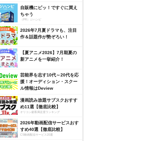
自販機にピッ！ですぐに買え
ちゃう
（PR）ジハンピ
2026年7月夏ドラマも、注目
作＆話題作が勢ぞろい！
【夏アニメ2026】7月期夏の
新アニメを一挙紹介！
芸能界を志す10代～20代を応
援！オーディション・スクー
ル情報はDeview
漫画読み放題サブスクおすす
め11選【徹底比較】
オリコン顧客満足度ランキング
2026年動画配信サービスおす
すめ40選【徹底比較】
CS動画配信サービス20選