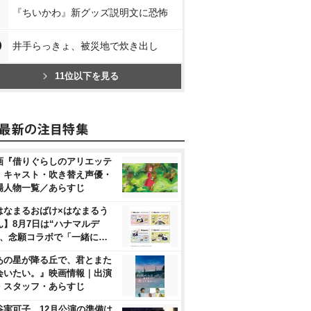
『ちいかわ』新グッズ説明文に恐怖
0
井手らっきょ、被災地で炊き出し
11位以下を見る
画『借りぐらしのアリエッテ
』キャスト・吹き替え声優・
場人物一覧／あらすじ
はなまるおばけ×はなまるう
ん】8月7日は“ハナマルデ
”、念願コラボで「一緒に…
あの星が降る丘で、君とまた
会いたい。』映画情報｜出演
・スタッフ・あらすじ
谷実可子、12月公演の準備は