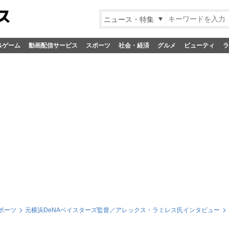
ニュース・特集
&ゲーム
動画配信サービス
スポーツ
社会・経済
グルメ
ビューティ
ラ
ポーツ
元横浜DeNAベイスターズ監督／アレックス・ラミレス氏インタビュー