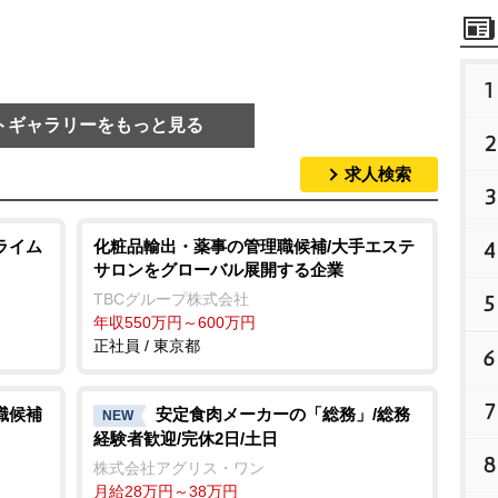
1
トギャラリーをもっと見る
2
求人検索
3
4
ライム
化粧品輸出・薬事の管理職候補/大手エステ
サロンをグローバル展開する企業
5
TBCグループ株式会社
年収550万円～600万円
正社員 / 東京都
6
7
職候補
安定食肉メーカーの「総務」/総務
NEW
経験者歓迎/完休2日/土日
8
株式会社アグリス・ワン
月給28万円～38万円