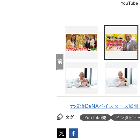
YouTu
元横浜DeNAベイスターズ監督
タグ
YouTube発
インタビュ