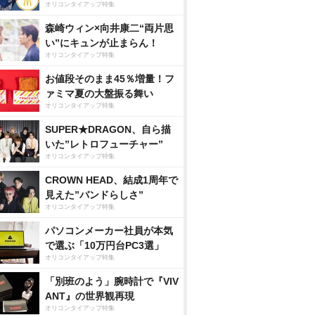
オリコンタイアップ特集
森崎ウィン×向井康二“両片思
い”にキュンが止まらん！
オリコンタイアップ特集
お値段そのまま45％増量！フ
ァミマ夏の大盤振る舞い
オリコンタイアップ特集
SUPER★DRAGON、自ら描
いた”レトロフューチャー”
オリコンタイアップ特集
CROWN HEAD、結成1周年で
見えた”バンドらしさ”
オリコンタイアップ特集
パソコンメーカー社員が本気
で選ぶ「10万円台PC3選」
オリコンタイアップ特集
「別班のよう」腕時計で『VIV
ANT』の世界観再現
オリコンタイアップ特集