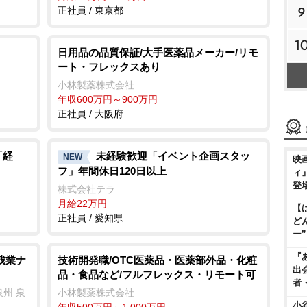
9
正社員 / 東京都
1
日用品の品質保証/大手医薬品メーカー/リモ
ート・フレックスあり
小林製薬株式会社
年収600万円～900万円
正社員 / 大阪府
「経
未経験歓迎「イベント企画スタッ
NEW
映
フ」年間休日120日以上
ィ
登
株式会社テラ
月給22万円
【
正社員 / 愛知県
ど
ー
『
残業ナ
技術開発職/OTC医薬品・医薬部外品・化粧
出
品・食品など/フルフレックス・リモート可
者
州 泉
小林製薬株式会社
小