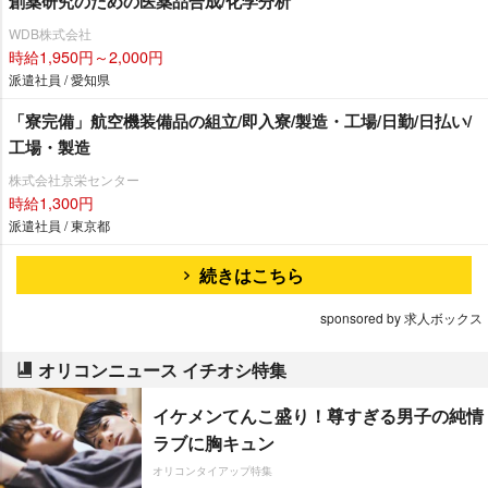
創薬研究のための医薬品合成/化学分析
WDB株式会社
時給1,950円～2,000円
派遣社員 / 愛知県
「寮完備」航空機装備品の組立/即入寮/製造・工場/日勤/日払い/
工場・製造
株式会社京栄センター
時給1,300円
派遣社員 / 東京都
続きはこちら
sponsored by 求人ボックス
オリコンニュース イチオシ特集
イケメンてんこ盛り！尊すぎる男子の純情
ラブに胸キュン
オリコンタイアップ特集