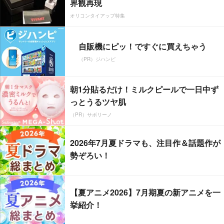
界観再現
オリコンタイアップ特集
自販機にピッ！ですぐに買えちゃう
（PR）ジハンピ
朝1分貼るだけ！ミルクピールで一日中ず
っとうるツヤ肌
（PR）サボリーノ
2026年7月夏ドラマも、注目作＆話題作が
勢ぞろい！
【夏アニメ2026】7月期夏の新アニメを一
挙紹介！