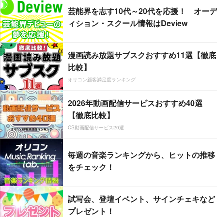
芸能界を志す10代～20代を応援！ オーデ
ィション・スクール情報はDeview
漫画読み放題サブスクおすすめ11選【徹底
比較】
オリコン顧客満足度ランキング
2026年動画配信サービスおすすめ40選
【徹底比較】
CS動画配信サービス20選
毎週の音楽ランキングから、ヒットの推移
をチェック！
試写会、登壇イベント、サインチェキなど
プレゼント！