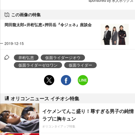
sponsored by 求人ボックス
この画像の特集
岡田龍太郎×井桁弘恵×押田岳『令ジェネ』座談会
2019-12-15
井桁弘恵
仮面ライダージオウ
仮面ライダーゼロワン
仮面ライダー
オリコンニュース イチオシ特集
イケメンてんこ盛り！尊すぎる男子の純情
ラブに胸キュン
オリコンタイアップ特集