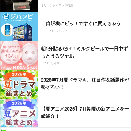
オリコンタイアップ特集
自販機にピッ！ですぐに買えちゃう
（PR）ジハンピ
朝1分貼るだけ！ミルクピールで一日中ず
っとうるツヤ肌
（PR）サボリーノ
2026年7月夏ドラマも、注目作＆話題作が
勢ぞろい！
【夏アニメ2026】7月期夏の新アニメを一
挙紹介！