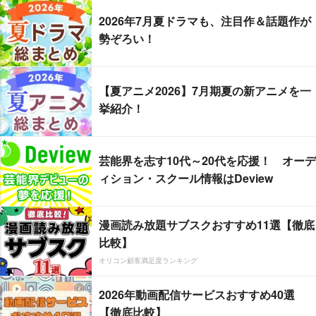
2026年7月夏ドラマも、注目作＆話題作が
勢ぞろい！
【夏アニメ2026】7月期夏の新アニメを一
挙紹介！
芸能界を志す10代～20代を応援！ オーデ
ィション・スクール情報はDeview
漫画読み放題サブスクおすすめ11選【徹底
比較】
オリコン顧客満足度ランキング
2026年動画配信サービスおすすめ40選
【徹底比較】