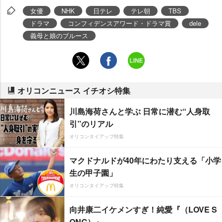
女優
NHK
日テレ
テレ朝
TBS
ドラマ
コンフィデンスアワード・ドラマ賞
dele
義母と娘のブルース
オリコンニュース イチオシ特集
川島海荷さんと学ぶ 日常に潜む“人身取
引”のリアル
オリコンタイアップ特集
マクドナルドが40年にわたり支える「小学
生の甲子園」
オリコンタイアップ特集
向井康二イケメンすぎ！純愛『（LOVE S
ONG）』