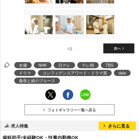
1/2
次へ
女優
NHK
日テレ
テレ朝
TBS
ドラマ
コンフィデンスアワード・ドラマ賞
dele
義母と娘のブルース
フォトギャラリー一覧へ戻る
求人特集
さらに見る
歯科助手/未経験OK・扶養内勤務OK