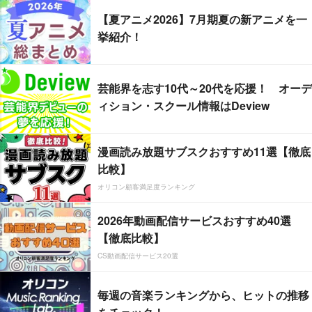
【夏アニメ2026】7月期夏の新アニメを一
挙紹介！
芸能界を志す10代～20代を応援！ オーデ
ィション・スクール情報はDeview
漫画読み放題サブスクおすすめ11選【徹底
比較】
オリコン顧客満足度ランキング
2026年動画配信サービスおすすめ40選
【徹底比較】
CS動画配信サービス20選
毎週の音楽ランキングから、ヒットの推移