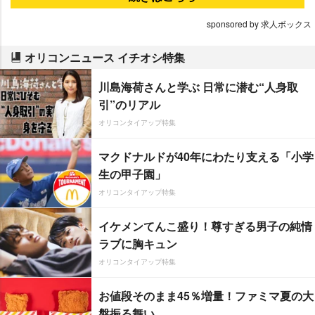
sponsored by 求人ボックス
オリコンニュース イチオシ特集
川島海荷さんと学ぶ 日常に潜む“人身取
引”のリアル
オリコンタイアップ特集
マクドナルドが40年にわたり支える「小学
生の甲子園」
オリコンタイアップ特集
イケメンてんこ盛り！尊すぎる男子の純情
ラブに胸キュン
オリコンタイアップ特集
お値段そのまま45％増量！ファミマ夏の大
盤振る舞い