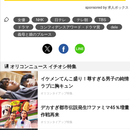
sponsored by 求人ボックス
女優
NHK
日テレ
テレ朝
TBS
ドラマ
コンフィデンスアワード・ドラマ賞
dele
義母と娘のブルース
オリコンニュース イチオシ特集
イケメンてんこ盛り！尊すぎる男子の純情
ラブに胸キュン
オリコンタイアップ特集
デカすぎ都市伝説発生!?ファミマ45％増量
作戦再来
オリコンタイアップ特集