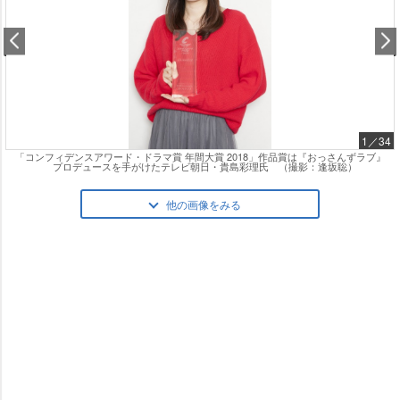
1／34
「コンフィデンスアワード・ドラマ賞 年間大賞 2018」作品賞は『おっさんずラブ』
プロデュースを手がけたテレビ朝日・貴島彩理氏 （撮影：逢坂聡）
他の画像をみる