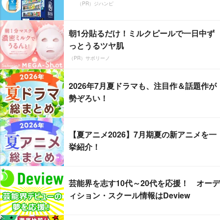
（PR）ジハンピ
朝1分貼るだけ！ミルクピールで一日中ず
っとうるツヤ肌
（PR）サボリーノ
2026年7月夏ドラマも、注目作＆話題作が
勢ぞろい！
【夏アニメ2026】7月期夏の新アニメを一
挙紹介！
芸能界を志す10代～20代を応援！ オーデ
ィション・スクール情報はDeview