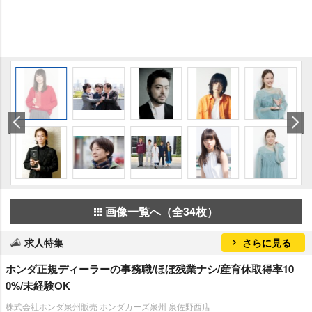
画像一覧へ（全34枚）
求人特集
さらに見る
ホンダ正規ディーラーの事務職/ほぼ残業ナシ/産育休取得率10
0%/未経験OK
株式会社ホンダ泉州販売 ホンダカーズ泉州 泉佐野西店