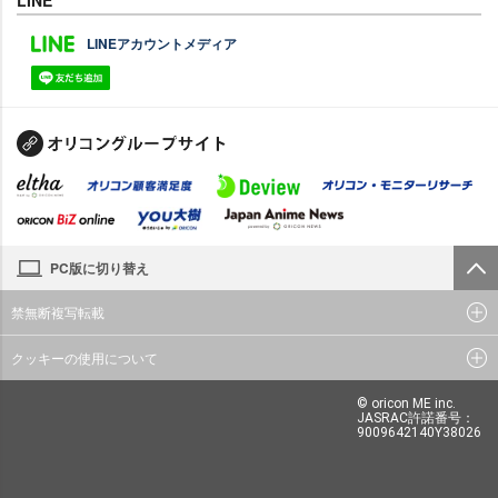
LINE
LINEアカウントメディア
PC版に切り替え
禁無断複写転載
クッキーの使用について
© oricon ME inc.
JASRAC許諾番号：
9009642140Y38026