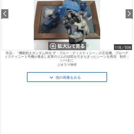
118／508
作品：『機動戦士ガンダム外伝 ザ・ブルー・ディスティニー』の主役機、ブルーデ
ィスティニー１号機が暴走し友軍のジムの頭部を引きちぎったシーンを再現 制作：
いべまに
ジオラマ神作
他の画像をみる