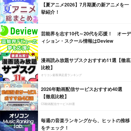
【夏アニメ2026】7月期夏の新アニメを一
挙紹介！
芸能界を志す10代～20代を応援！ オーデ
ィション・スクール情報はDeview
漫画読み放題サブスクおすすめ11選【徹底
比較】
オリコン顧客満足度ランキング
2026年動画配信サービスおすすめ40選
【徹底比較】
CS動画配信サービス20選
毎週の音楽ランキングから、ヒットの推移
をチェック！