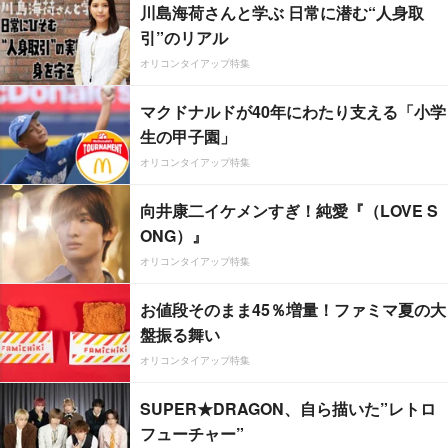
川島海荷さんと学ぶ 日常に潜む“人身取
引”のリアル
オリコンタイアップ特集
マクドナルドが40年にわたり支える「小学
生の甲子園」
オリコンタイアップ特集
向井康二イケメンすぎ！純愛『（LOVE S
ONG）』
オリコンタイアップ特集
お値段そのまま45％増量！ファミマ夏の大
盤振る舞い
オリコンタイアップ特集
SUPER★DRAGON、自ら描いた”レトロ
フューチャー”