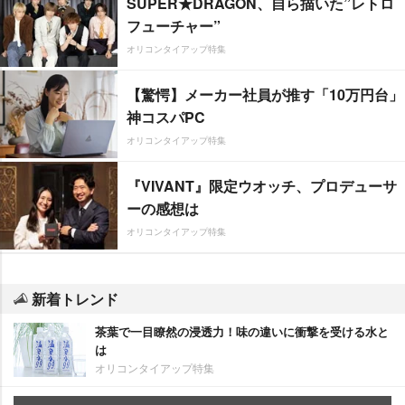
SUPER★DRAGON、自ら描いた”レトロ
フューチャー”
オリコンタイアップ特集
【驚愕】メーカー社員が推す「10万円台」
神コスパPC
オリコンタイアップ特集
『VIVANT』限定ウオッチ、プロデューサ
ーの感想は
オリコンタイアップ特集
新着トレンド
茶葉で一目瞭然の浸透力！味の違いに衝撃を受ける水と
は
オリコンタイアップ特集