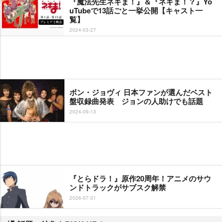
『魔法先生ネギま！』＆『ネギま！？』Yo
uTubeで13話ごと一挙公開【キャスト一
覧】
2024-03-27
ボン・ジョヴィ 日本ファンが選んだベスト
盤収録曲発表 ジョンの人助けでも話題
2024-09-13
『とらドラ！』原作20周年！アニメのサウ
ンドトラックがサブスク解禁
2026-07-31