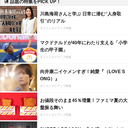
話題の特集をPICK UP！
川島海荷さんと学ぶ 日常に潜む“人身取
引”のリアル
オリコンタイアップ特集
マクドナルドが40年にわたり支える「小学
生の甲子園」
オリコンタイアップ特集
向井康二イケメンすぎ！純愛『（LOVE S
ONG）』
オリコンタイアップ特集
お値段そのまま45％増量！ファミマ夏の大
盤振る舞い
オリコンタイアップ特集