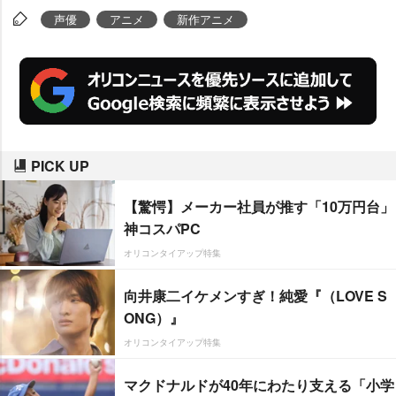
声優
アニメ
新作アニメ
PICK UP
【驚愕】メーカー社員が推す「10万円台」
神コスパPC
オリコンタイアップ特集
向井康二イケメンすぎ！純愛『（LOVE S
ONG）』
オリコンタイアップ特集
マクドナルドが40年にわたり支える「小学