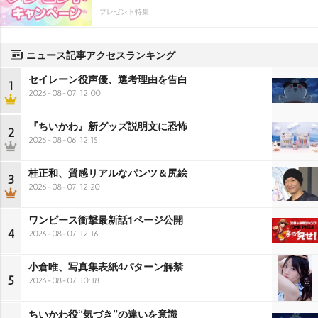
プレゼント特集
ニュース記事アクセスランキング
セイレーン役声優、選考理由を告白
1
2026-08-07 12:00
『ちいかわ』新グッズ説明文に恐怖
2
2026-08-06 12:15
桂正和、質感リアルなパンツ＆尻絵
3
2026-08-07 12:20
ワンピース衝撃最新話1ページ公開
4
2026-08-07 12:16
小倉唯、写真集表紙4パターン解禁
5
2026-08-07 10:18
ちいかわ役“気づき”の違いを意識