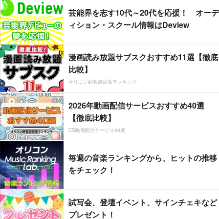
芸能界を志す10代～20代を応援！ オーデ
ィション・スクール情報はDeview
漫画読み放題サブスクおすすめ11選【徹底
比較】
オリコン顧客満足度ランキング
2026年動画配信サービスおすすめ40選
【徹底比較】
CS動画配信サービス20選
毎週の音楽ランキングから、ヒットの推移
をチェック！
試写会、登壇イベント、サインチェキなど
プレゼント！