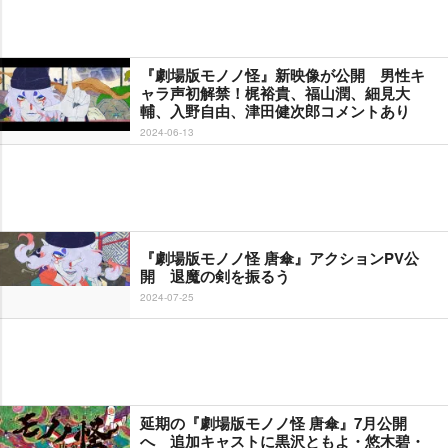
『劇場版モノノ怪』新映像が公開 男性キ
ャラ声初解禁！梶裕貴、福山潤、細見大
輔、入野自由、津田健次郎コメントあり
2024-06-13
『劇場版モノノ怪 唐傘』アクションPV公
開 退魔の剣を振るう
2024-07-25
延期の『劇場版モノノ怪 唐傘』7月公開
へ 追加キャストに黒沢ともよ・悠木碧・