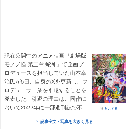
現在公開中のアニメ映画『劇場版
モノノ怪 第三章 蛇神』で企画プ
ロデュースを担当していた山本幸
治氏が5日、自身のXを更新し、プ
ロデューサー業を引退することを
発表した。引退の理由は、同作に
おいて2022年に一部週刊誌で不倫
拡大する
報道があった主人公・薬売り役の
記事全文・写真を大きく見る
櫻井孝宏
を降板させたが、今作で