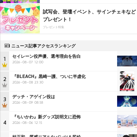
試写会、登壇イベント、サインチェキなど
プレゼント！
プレゼント特集
ニュース記事アクセスランキング
セイレーン役声優、選考理由を告白
1
2026-08-07 12:00
『BLEACH』黒崎一護、ついに半虚化
2
2026-08-08 23:30
デッチ・アゲイン役は
3
2026-08-09 08:58
『ちいかわ』新グッズ説明文に恐怖
4
2026-08-06 12:15
桂正和、質感リアルなパンツ＆尻絵