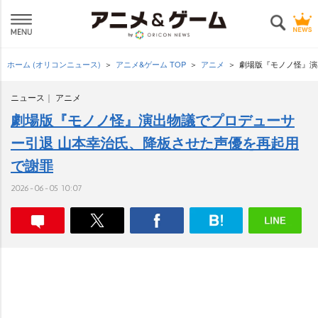
ホーム (オリコンニュース)
アニメ&ゲーム TOP
アニメ
劇場版『モノノ怪』演
ニュース
アニメ
劇場版『モノノ怪』演出物議でプロデューサ
ー引退 山本幸治氏、降板させた声優を再起用
で謝罪
2026-06-05 10:07