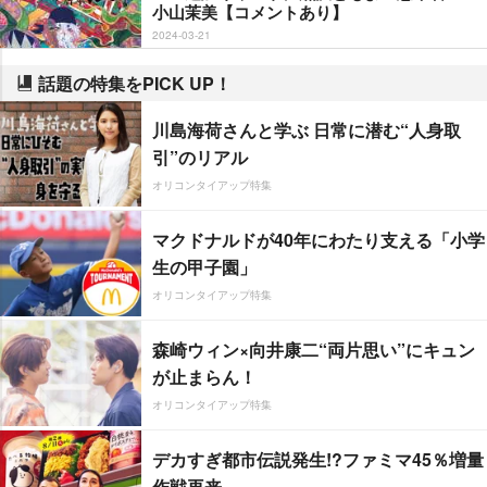
小山茉美【コメントあり】
2024-03-21
話題の特集をPICK UP！
川島海荷さんと学ぶ 日常に潜む“人身取
引”のリアル
オリコンタイアップ特集
マクドナルドが40年にわたり支える「小学
生の甲子園」
オリコンタイアップ特集
森崎ウィン×向井康二“両片思い”にキュン
が止まらん！
オリコンタイアップ特集
デカすぎ都市伝説発生!?ファミマ45％増量
作戦再来