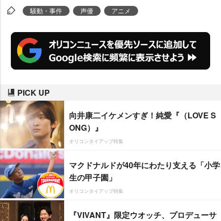
事前告知なく再起用したことがネ
騒動・事件
声優
アニメ
ット上で物議となっており、その
責任もとって引退・謝罪した。
PICK UP
向井康二イケメンすぎ！純愛『（LOVE S
ONG）』
オリコンタイアップ特集
マクドナルドが40年にわたり支える「小学
生の甲子園」
オリコンタイアップ特集
『VIVANT』限定ウオッチ、プロデューサ