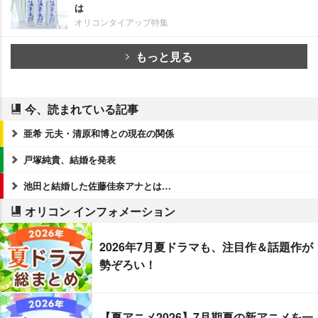
は
オリコンタイアップ特集
もっと見る
今、読まれている記事
亜希 元夫・清原和博との現在の関係
戸塚純貴、結婚を発表
池田と結婚した佐藤佳奈アナとは…
オリコン インフォメーション
2026年7月夏ドラマも、注目作＆話題作が
勢ぞろい！
【夏アニメ2026】7月期夏の新アニメを一