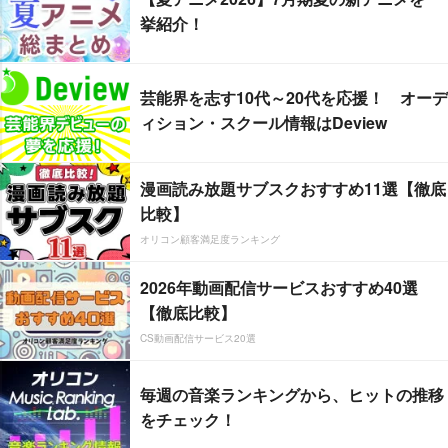
挙紹介！
芸能界を志す10代～20代を応援！ オーデ
ィション・スクール情報はDeview
漫画読み放題サブスクおすすめ11選【徹底
比較】
オリコン顧客満足度ランキング
2026年動画配信サービスおすすめ40選
【徹底比較】
CS動画配信サービス20選
毎週の音楽ランキングから、ヒットの推移
をチェック！