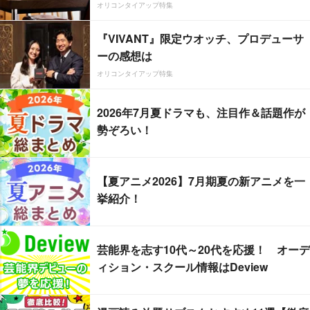
オリコンタイアップ特集
『VIVANT』限定ウオッチ、プロデューサ
ーの感想は
オリコンタイアップ特集
2026年7月夏ドラマも、注目作＆話題作が
勢ぞろい！
【夏アニメ2026】7月期夏の新アニメを一
挙紹介！
芸能界を志す10代～20代を応援！ オーデ
ィション・スクール情報はDeview