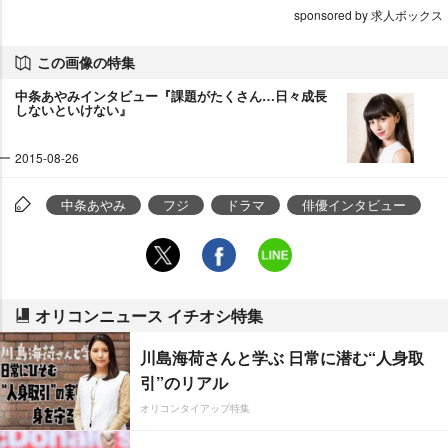
sponsored by 求人ボックス
この画像の特集
中条あやみインタビュー『課題がたくさん…日々成長
しないといけない』
2015-08-26
中条あやみ
フジ
ドラマ
俳優インタビュー
オリコンニュース イチオシ特集
川島海荷さんと学ぶ 日常に潜む“人身取
引”のリアル
オリコンタイアップ特集