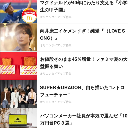
マクドナルドが40年にわたり支える「小学
生の甲子園」
オリコンタイアップ特集
向井康二イケメンすぎ！純愛『（LOVE S
ONG）』
オリコンタイアップ特集
お値段そのまま45％増量！ファミマ夏の大
盤振る舞い
オリコンタイアップ特集
SUPER★DRAGON、自ら描いた”レトロ
フューチャー”
オリコンタイアップ特集
パソコンメーカー社員が本気で選んだ「10
万円台PC３選」