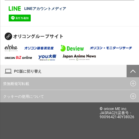
LINEアカウントメディア
PC版に切り替え
禁無断複写転載
クッキーの使用について
© oricon ME inc.
JASRAC許諾番号：
9009642140Y38026