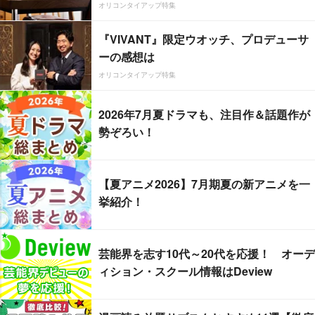
オリコンタイアップ特集
『VIVANT』限定ウオッチ、プロデューサ
ーの感想は
オリコンタイアップ特集
2026年7月夏ドラマも、注目作＆話題作が
勢ぞろい！
【夏アニメ2026】7月期夏の新アニメを一
挙紹介！
芸能界を志す10代～20代を応援！ オーデ
ィション・スクール情報はDeview