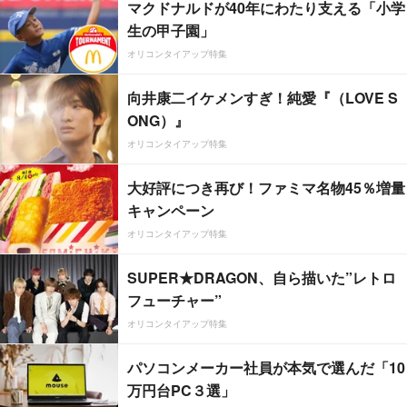
マクドナルドが40年にわたり支える「小学
生の甲子園」
オリコンタイアップ特集
向井康二イケメンすぎ！純愛『（LOVE S
ONG）』
オリコンタイアップ特集
大好評につき再び！ファミマ名物45％増量
キャンペーン
オリコンタイアップ特集
SUPER★DRAGON、自ら描いた”レトロ
フューチャー”
オリコンタイアップ特集
パソコンメーカー社員が本気で選んだ「10
万円台PC３選」