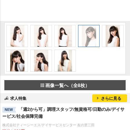
画像一覧へ（全8枚）
求人特集
さらに見る
「週2から可」調理スタッフ/無資格可/日勤のみ/デイサ
NEW
ービス/社会保障完備
株式会社ティーシーエス/デイサービスセンター 友の里三田