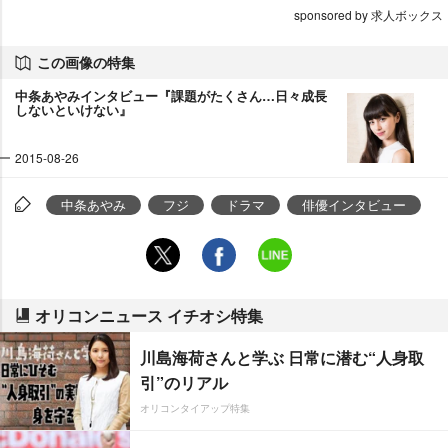
sponsored by 求人ボックス
この画像の特集
中条あやみインタビュー『課題がたくさん…日々成長
しないといけない』
2015-08-26
中条あやみ
フジ
ドラマ
俳優インタビュー
オリコンニュース イチオシ特集
川島海荷さんと学ぶ 日常に潜む“人身取
引”のリアル
オリコンタイアップ特集