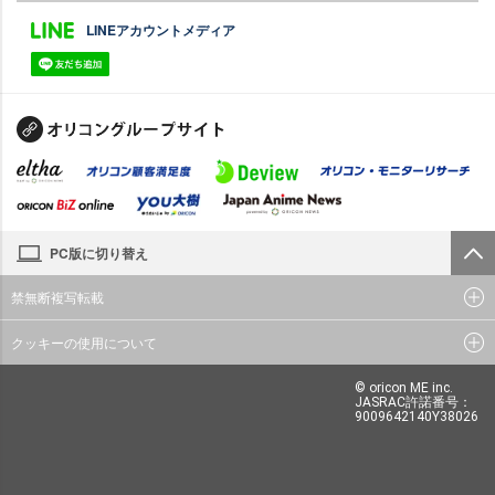
LINEアカウントメディア
PC版に切り替え
禁無断複写転載
クッキーの使用について
© oricon ME inc.
JASRAC許諾番号：
9009642140Y38026