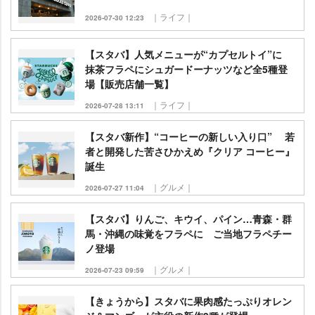
｜ライフ｜
2026-07-30 12:23
【スタバ】人気メニューが“カプセルトイ”に
抹茶フラペにシュガードーナッツなど全5種登
場【販売店舗一覧】
｜ライフ｜
2026-07-28 13:11
【スタバ新作】“コーヒーの新しい入り口” 若
者と開発した苦さひかえめ『クリア コーヒー』
誕生
｜グルメ｜
2026-07-27 11:04
【スタバ】りんご、キウイ、パイン…青森・群
馬・沖縄の味覚をフラペに ご当地フラペチー
ノ登場
｜グルメ｜
2026-07-23 09:59
【きょうから】スタバに果肉感たっぷりオレン