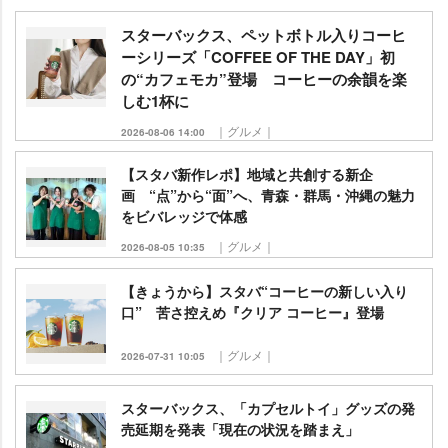
スターバックス、ペットボトル入りコーヒ
ーシリーズ「COFFEE OF THE DAY」初
の“カフェモカ”登場 コーヒーの余韻を楽
しむ1杯に
｜グルメ｜
2026-08-06 14:00
【スタバ新作レポ】地域と共創する新企
画 “点”から“面”へ、青森・群馬・沖縄の魅力
をビバレッジで体感
｜グルメ｜
2026-08-05 10:35
【きょうから】スタバ“コーヒーの新しい入り
口” 苦さ控えめ『クリア コーヒー』登場
｜グルメ｜
2026-07-31 10:05
スターバックス、「カプセルトイ」グッズの発
売延期を発表「現在の状況を踏まえ」