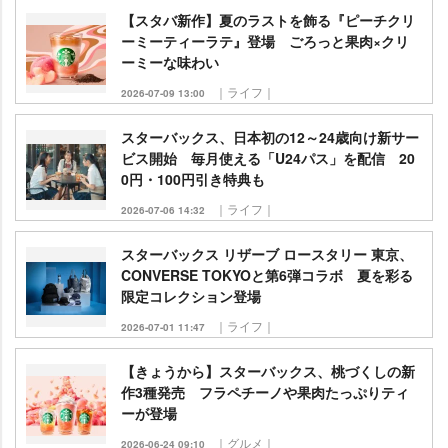
【スタバ新作】夏のラストを飾る『ピーチクリ
ーミーティーラテ』登場 ごろっと果肉×クリ
ーミーな味わい
｜ライフ｜
2026-07-09 13:00
スターバックス、日本初の12～24歳向け新サー
ビス開始 毎月使える「U24パス」を配信 20
0円・100円引き特典も
｜ライフ｜
2026-07-06 14:32
スターバックス リザーブ ロースタリー 東京、
CONVERSE TOKYOと第6弾コラボ 夏を彩る
限定コレクション登場
｜ライフ｜
2026-07-01 11:47
【きょうから】スターバックス、桃づくしの新
作3種発売 フラペチーノや果肉たっぷりティ
ーが登場
｜グルメ｜
2026-06-24 09:10