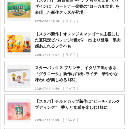
【スタバ】“満員電車”や“アメちゃん文化”がデ
ザインに パートナー発案の“ローカル文化”を
表現した新作グッズが登場
｜ライフ｜
2026-07-16 18:58
【スタバ新作】オレンジ＆マンゴーを主役にし
た夏限定ビバレッジ3種が7・22より登場 果肉
感あふれるフラペも
｜ライフ｜
2026-07-15 11:07
スターバックス プリンチ、イタリア風かき氷
「グラニータ」新作は白桃×ライチ 華やかな
味わいが楽しめる1杯に
｜ライフ｜
2026-07-14 14:56
【スタバ】チルドカップ新作は“ピーチ×ミルク
プディング” 香りと食感を楽しむ1杯に
｜グルメ｜
2026-07-14 14:00