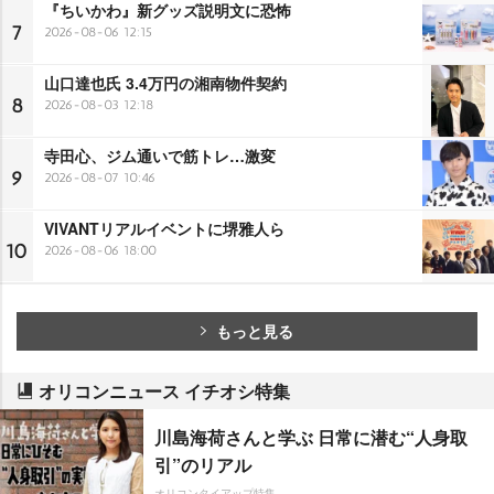
『ちいかわ』新グッズ説明文に恐怖
7
2026-08-06 12:15
山口達也氏 3.4万円の湘南物件契約
8
2026-08-03 12:18
寺田心、ジム通いで筋トレ…激変
9
2026-08-07 10:46
VIVANTリアルイベントに堺雅人ら
10
2026-08-06 18:00
もっと見る
オリコンニュース イチオシ特集
川島海荷さんと学ぶ 日常に潜む“人身取
引”のリアル
オリコンタイアップ特集