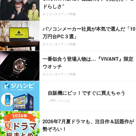
ドらしさ”
オリコンタイアップ特集
パソコンメーカー社員が本気で選んだ「10
万円台PC３選」
オリコンタイアップ特集
一番似合う登場人物は…『VIVANT』限定
ウオッチ
オリコンタイアップ特集
自販機にピッ！ですぐに買えちゃう
（PR）ジハンピ
2026年7月夏ドラマも、注目作＆話題作が
勢ぞろい！