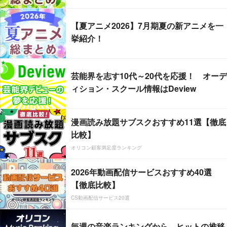
【夏アニメ2026】7月期夏の新アニメを一
挙紹介！
芸能界を志す10代～20代を応援！ オーデ
ィション・スクール情報はDeview
漫画読み放題サブスクおすすめ11選【徹底
比較】
オリコン顧客満足度ランキング
2026年動画配信サービスおすすめ40選
【徹底比較】
CS動画配信サービス20選
毎週の音楽ランキングから、ヒットの推移