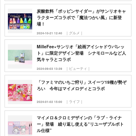
炭酸飲料「ポッピンサイダー」がサンリオキャ
ラクターズコラボで「魔法つかい風」に新登
場！
｜グルメ｜
2024-10-21 12:40
MilleFee×サンリオ「絵画アイシャドウパレッ
ト」に限定デザイン登場 シナモロールなど人
気キャラとコラボ
｜ビューティ｜
2024-09-03 13:39
「ファミマのいちご狩り」スイーツ19種が勢ぞ
ろい 今年はマイメロディとコラボ
｜ライフ｜
2024-01-02 15:00
マイメロ＆クロミデザインの「ラブ・ライナ
ー」登場 繰り返し使える“リユーザブルボト
ル仕様”