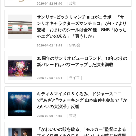
｜芸能｜
2026-04-22 08:40
サンリオ×ビックリマンチョコがコラボ 『サ
ンリオキャラクターズマンチョコ』が4・7より
登場 おまけのシールは全20種 SNS「めっち
ゃエグいの来る」「買うしか」
｜SNS発｜
2026-04-02 18:43
35周年のサンリオピューロランド、10年ぶりの
新パレードはパワーアップした演出満載
｜ライフ｜
2025-12-05 18:01
キティ＆マイメロ＆くろみ、ドジャースユニ
で“あざと”ウォーキング 山本由伸も参加で「か
わいいの大渋滞」反響
｜芸能｜
2025-08-06 14:18
「かわいいの殻を破る」“モルカー”監督による
マイメロディ＆クロミ、サンリオが感じた課題