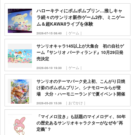
ハローキティにポムポムプリン…推しキャ
ラ続々のサンリオ新作ゲーム2作、ミニゲー
ム＆超KAWAIIライブを体験
｜ゲーム｜
2026-07-15 08:40
サンリオキャラ145以上が大集合 初の自社ゲ
ーム『サンリオ パーティランド』10月29日発
売決定
｜ゲーム｜
2026-06-10 19:30
サンリオのテーマパーク史上初、こんがり日焼
け姿のポムポムプリン、シナモロールらが登
場 大分・ハーモニーランドで夏イベント開催
｜おでかけ｜
2026-05-20 15:36
「マイメロ泣き」も話題のマイメロディ、50年
の歴史あるサンリオキャラクターがなぜ今“再
定義”？