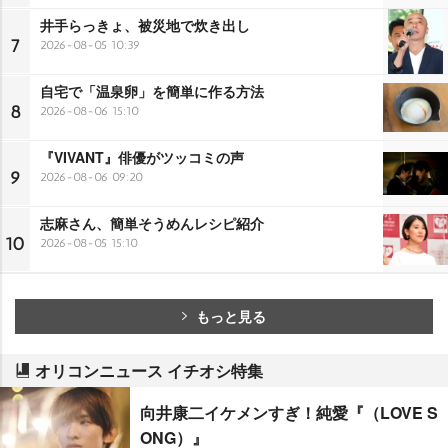
井手らっきょ、被災地で炊き出し
7
2026-08-05 10:39
自宅で「温泉卵」を簡単に作る方法
8
2026-08-06 15:10
『VIVANT』俳優がツッコミの声
9
2026-08-06 09:20
志麻さん、簡単そうめんレシピ紹介
10
2026-08-05 15:10
もっと見る
オリコンニュース イチオシ特集
向井康二イケメンすぎ！純愛『（LOVE S
ONG）』