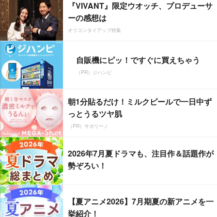
『VIVANT』限定ウオッチ、プロデューサ
ーの感想は
オリコンタイアップ特集
自販機にピッ！ですぐに買えちゃう
（PR）ジハンピ
朝1分貼るだけ！ミルクピールで一日中ず
っとうるツヤ肌
（PR）サボリーノ
2026年7月夏ドラマも、注目作＆話題作が
勢ぞろい！
【夏アニメ2026】7月期夏の新アニメを一
挙紹介！