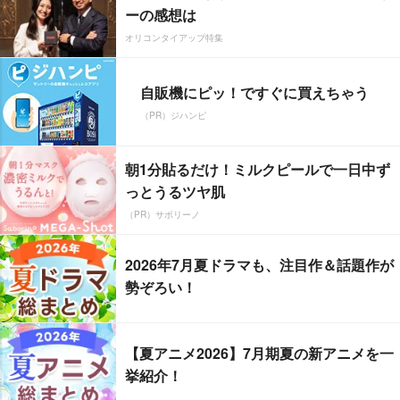
ーの感想は
オリコンタイアップ特集
自販機にピッ！ですぐに買えちゃう
（PR）ジハンピ
朝1分貼るだけ！ミルクピールで一日中ず
っとうるツヤ肌
（PR）サボリーノ
2026年7月夏ドラマも、注目作＆話題作が
勢ぞろい！
【夏アニメ2026】7月期夏の新アニメを一
挙紹介！