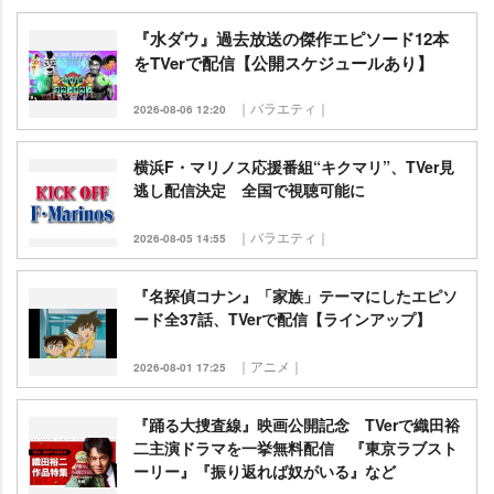
『水ダウ』過去放送の傑作エピソード12本
をTVerで配信【公開スケジュールあり】
｜バラエティ｜
2026-08-06 12:20
横浜F・マリノス応援番組“キクマリ”、TVer見
逃し配信決定 全国で視聴可能に
｜バラエティ｜
2026-08-05 14:55
『名探偵コナン』「家族」テーマにしたエピソ
ード全37話、TVerで配信【ラインアップ】
｜アニメ｜
2026-08-01 17:25
『踊る大捜査線』映画公開記念 TVerで織田裕
二主演ドラマを一挙無料配信 『東京ラブスト
ーリー』『振り返れば奴がいる』など