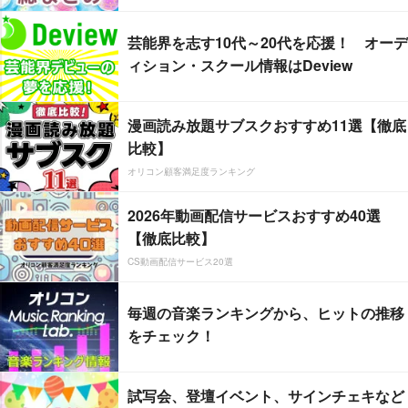
芸能界を志す10代～20代を応援！ オーデ
ィション・スクール情報はDeview
漫画読み放題サブスクおすすめ11選【徹底
比較】
オリコン顧客満足度ランキング
2026年動画配信サービスおすすめ40選
【徹底比較】
CS動画配信サービス20選
毎週の音楽ランキングから、ヒットの推移
をチェック！
試写会、登壇イベント、サインチェキなど