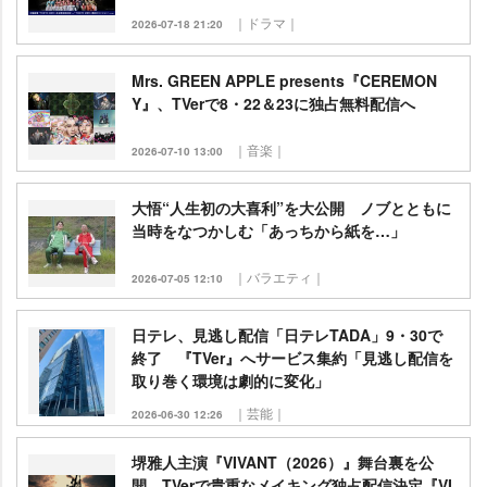
｜ドラマ｜
2026-07-18 21:20
Mrs. GREEN APPLE presents『CEREMON
Y』、TVerで8・22＆23に独占無料配信へ
｜音楽｜
2026-07-10 13:00
大悟“人生初の大喜利”を大公開 ノブとともに
当時をなつかしむ「あっちから紙を…」
｜バラエティ｜
2026-07-05 12:10
日テレ、見逃し配信「日テレTADA」9・30で
終了 『TVer』へサービス集約「見逃し配信を
取り巻く環境は劇的に変化」
｜芸能｜
2026-06-30 12:26
堺雅人主演『VIVANT（2026）』舞台裏を公
開 TVerで貴重なメイキング独占配信決定『VI