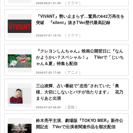
｜ドラマ｜
2026-08-01 01:39
『VIVANT』勢い止まらず…驚異の642万再生を
突破 『silent』抜きTVer歴代最高記録
｜ドラマ｜
2026-07-31 15:15
『クレヨンしんちゃん』映画公開翌日に『なん
かようかい？スペシャル！』 TVerで「じいち
ゃん＆夏」特集も配信
｜アニメ｜
2026-07-25 17:00
三山凌輝、占い番組で“忠告”されていた「奥
様、大切にしないとバチが当たります」 花乃
まりあと出演
｜芸能｜
2026-07-23 06:20
鈴木亮平主演、劇場版『TOKYO MER』新作公
開記念 TVerで出演者関連作品を順次配信