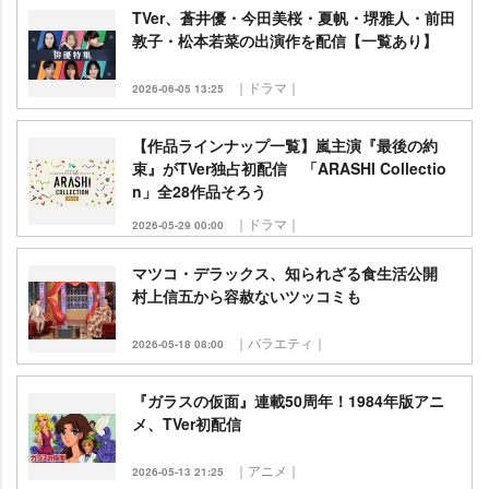
TVer、蒼井優・今田美桜・夏帆・堺雅人・前田
敦子・松本若菜の出演作を配信【一覧あり】
｜ドラマ｜
2026-06-05 13:25
【作品ラインナップ一覧】嵐主演『最後の約
束』がTVer独占初配信 「ARASHI Collectio
n」全28作品そろう
｜ドラマ｜
2026-05-29 00:00
マツコ・デラックス、知られざる食生活公開
村上信五から容赦ないツッコミも
｜バラエティ｜
2026-05-18 08:00
『ガラスの仮面』連載50周年！1984年版アニ
メ、TVer初配信
｜アニメ｜
2026-05-13 21:25