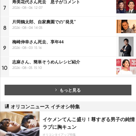
寿美花代さん死去 息子がコメント
7
2026-08-06 12:07
片岡鶴太郎、自家農園での“発見”
8
2026-08-04 14:05
梅崎伸幸さん死去、享年44
9
2026-08-03 15:16
志麻さん、簡単そうめんレシピ紹介
10
2026-08-05 15:10
もっと見る
オリコンニュース イチオシ特集
イケメンてんこ盛り！尊すぎる男子の純情
ラブに胸キュン
オリコンタイアップ特集