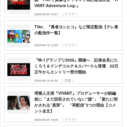
VANT-Adventure Log-』
｜ドラマ｜
2026-06-26 10:21
TVer、『勇者ヨシヒコ』など限定配信【テレ東
の配信作一覧】
｜ドラマ｜
2026-06-19 13:05
『M-1グランプリ2026』開催へ 記者会見にた
くろう＆ドンデコルテ＆エバースら登壇 22日
正午からエントリー受付開始
｜芸能｜
2026-06-15 06:30
堺雅人主演『VIVANT』プロデューサーが続編
前に「まだ回収されていない“謎”」「新たに明
かされる“真実”」 “再配信”3つの理由【コメ
ント全文】
｜ドラマ｜
2026-06-05 19:00