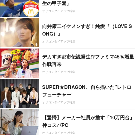
生の甲子園」
オリコンタイアップ特集
向井康二イケメンすぎ！純愛『（LOVE S
ONG）』
オリコンタイアップ特集
デカすぎ都市伝説発生!?ファミマ45％増量
作戦再来
オリコンタイアップ特集
SUPER★DRAGON、自ら描いた”レトロ
フューチャー”
オリコンタイアップ特集
【驚愕】メーカー社員が推す「10万円台」
神コスパPC
オリコンタイアップ特集