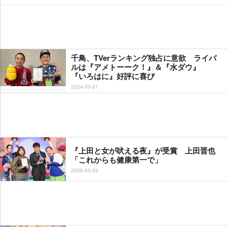
千鳥、TVerランキング独占に意欲 ライバ
ルは『アメトーーク！』＆『水ダウ』
『いろはに』好評に喜び
2024-03-01
『上田と女が吠える夜』が受賞 上田晋也
「これからも健康第一で」
2026-03-02