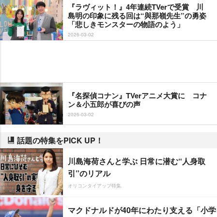
『ラヴィット！』4年連続TVerで受賞 川
島明の印象に残る回は“與那嶺先生”の勇姿
「悲しきモンスターの物語のよう」
2026-03-02
『名探偵コナン』TVerアニメ大賞に コナ
ン＆小五郎が喜びの声
2026-03-02
話題の特集をPICK UP！
川島海荷さんと学ぶ 日常に潜む“人身取
引”のリアル
オリコンタイアップ特集
マクドナルドが40年にわたり支える「小学