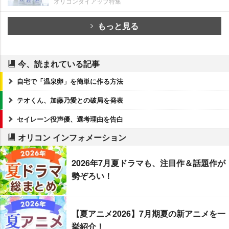
オリコンタイアップ特集
もっと見る
今、読まれている記事
自宅で「温泉卵」を簡単に作る方法
テオくん、加藤乃愛との破局を発表
セイレーン役声優、選考理由を告白
オリコン インフォメーション
2026年7月夏ドラマも、注目作＆話題作が
勢ぞろい！
【夏アニメ2026】7月期夏の新アニメを一
挙紹介！