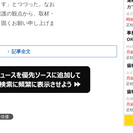
運
ます」とつづった。なお
カ
保護の観点から、取材・
株式
時給
う固くお願い申し上げま
正社
事
O
Mei
記事全文
月
正社
歯
みず
月給
正社
歯
医
月
正社
俳優