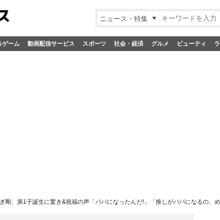
ニュース・特集
&ゲーム
動画配信サービス
スポーツ
社会・経済
グルメ
ビューティ
ラ
ぎ剛、第1子誕生に驚き&祝福の声「パパになったんだ!」「推しがパパになるの、