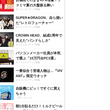
お値段そのまま45％増量！フ
ァミマ夏の大盤振る舞い
オリコンタイアップ特集
SUPER★DRAGON、自ら描い
た”レトロフューチャー”
オリコンタイアップ特集
CROWN HEAD、結成1周年で
見えた”バンドらしさ”
オリコンタイアップ特集
パソコンメーカー社員が本気
で選ぶ「10万円台PC3選」
オリコンタイアップ特集
一番似合う登場人物は…『VIV
ANT』限定ウオッチ
オリコンタイアップ特集
自販機にピッ！ですぐに買え
ちゃう
（PR）ジハンピ
朝1分貼るだけ！ミルクピール