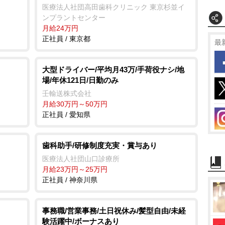
医療法人社団高田歯科クリニック 東京杉並イ
ンプラントセンター
月給24万円
正社員 / 東京都
最
大型ドライバー/平均月43万/手荷役ナシ/地
場/年休121日/日勤のみ
壬輸送株式会社
月給30万円～50万円
正社員 / 愛知県
歯科助手/研修制度充実・賞与あり
医療法人社団山口診療所
月給23万円～25万円
正社員 / 神奈川県
事務職/営業事務/土日祝休み/髪型自由/未経
験活躍中/ボーナスあり