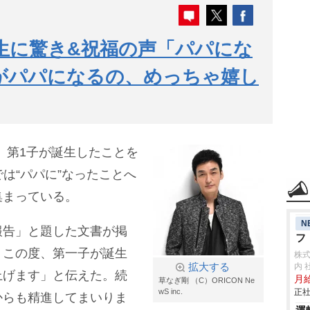
生に驚き&祝福の声「パパにな
がパパになるの、めっちゃ嬉し
7日、第1子が誕生したことを
は“パパに”なったことへ
集まっている。
N
報告」と題した文書が掲
フ
、この度、第一子が誕生
株
拡大する
内 
上げます」と伝えた。続
月給
草なぎ剛 （C）ORICON Ne
wS inc.
正社
からも精進してまいりま