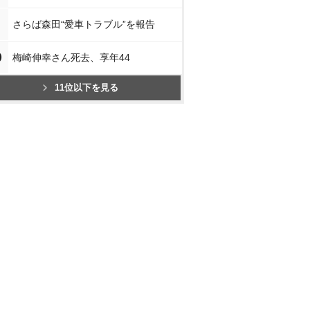
さらば森田“愛車トラブル”を報告
0
梅崎伸幸さん死去、享年44
11位以下を見る