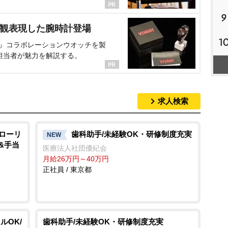
9
界観表現した腕時計登場
1
NT』コラボレーションウオッチを製
担当者が魅力を解説する。
求人検索
クローリ
歯科助手/未経験OK・研修制度充実
NEW
&手当
医療法人社団優紀会
月給26万円～40万円
正社員 / 東京都
ルOK/
歯科助手/未経験OK・研修制度充実