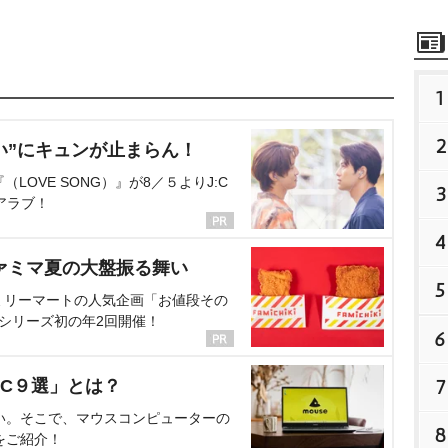
1
2
い”にキュンが止まらん！
OVE SONG）』が8／５よりJ:C
3
アラブ！
4
ァミマ夏の大盤振る舞い
5
ミリーマートの人気企画「お値段その
、シリーズ初の年2回開催！
6
7
C９選」とは？
い。そこで、マウスコンピューターの
8
をご紹介！