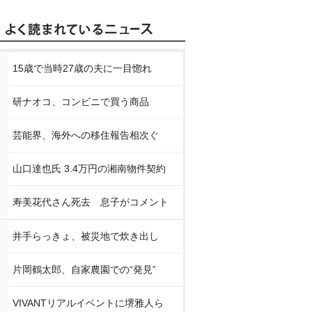
15歳で当時27歳の夫に一目惚れ
研ナオコ、コンビニで買う商品
芸能界、海外への移住報告相次ぐ
山口達也氏 3.4万円の湘南物件契約
寿美花代さん死去 息子がコメント
井手らっきょ、被災地で炊き出し
片岡鶴太郎、自家農園での“発見”
VIVANTリアルイベントに堺雅人ら