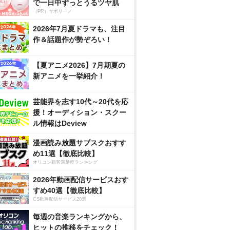
で一日中ずっとうるツヤ肌
（PR）サボリーノ
2026年7月夏ドラマも、注目
作＆話題作が勢ぞろい！
【夏アニメ2026】7月期夏の
新アニメを一挙紹介！
芸能界を志す10代～20代を応
援！オーディション・スクー
ル情報はDeview
漫画読み放題サブスクおすす
め11選【徹底比較】
オリコン顧客満足度ランキング
2026年動画配信サービスおす
すめ40選【徹底比較】
CS動画配信サービス20選
毎週の音楽ランキングから、
ヒットの推移をチェック！