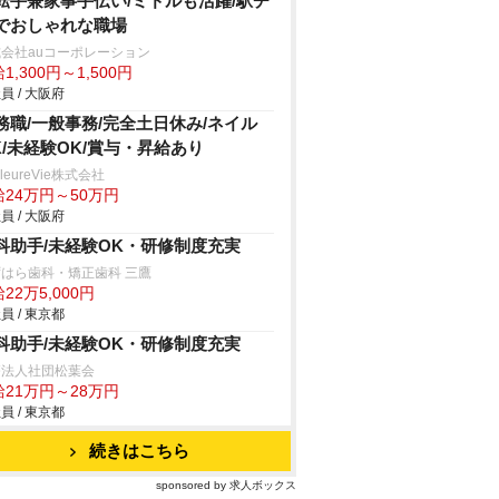
転手兼家事手伝い/ミドルも活躍/駅チ
でおしゃれな職場
会社auコーポレーション
1,300円～1,500円
員 / 大阪府
務職/一般事務/完全土日休み/ネイル
K/未経験OK/賞与・昇給あり
lleureVie株式会社
給24万円～50万円
員 / 大阪府
科助手/未経験OK・研修制度充実
はら歯科・矯正歯科 三鷹
22万5,000円
員 / 東京都
科助手/未経験OK・研修制度充実
療法人社団松葉会
給21万円～28万円
員 / 東京都
続きはこちら
sponsored by 求人ボックス