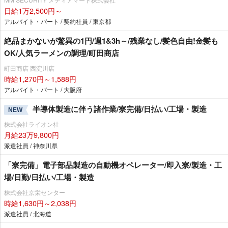
日給1万2,500円～
アルバイト・パート / 契約社員 / 東京都
絶品まかないが驚異の1円/週1&3h～/残業なし/髪色自由!金髪も
OK/人気ラーメンの調理/町田商店
町田商店 西淀川店
時給1,270円～1,588円
アルバイト・パート / 大阪府
半導体製造に伴う諸作業/寮完備/日払い/工場・製造
NEW
株式会社ライオン社
月給23万9,800円
派遣社員 / 神奈川県
「寮完備」電子部品製造の自動機オペレーター/即入寮/製造・工
場/日勤/日払い/工場・製造
株式会社京栄センター
時給1,630円～2,038円
派遣社員 / 北海道