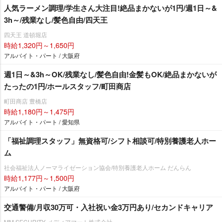
人気ラーメン調理/学生さん大注目!絶品まかないが1円/週1日～&
3h～/残業なし/髪色自由/四天王
四天王 道頓堀店
時給1,320円～1,650円
アルバイト・パート / 大阪府
週1日～&3h～OK/残業なし/髪色自由!金髪もOK/絶品まかないが
たったの1円/ホールスタッフ/町田商店
町田商店 豊橋店
時給1,180円～1,475円
アルバイト・パート / 愛知県
「福祉調理スタッフ」無資格可/シフト相談可/特別養護老人ホー
ム
社会福祉法人ノーマライゼーション協会/特別養護老人ホーム だんらん
時給1,177円～1,500円
アルバイト・パート / 大阪府
交通警備/月収30万可・入社祝い金3万円あり/セカンドキャリア
MM SECURITY メディアマート株式会社