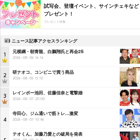
試写会、登壇イベント、サインチェキなど
プレゼント！
プレゼント特集
ニュース記事アクセスランキング
元横綱・朝青龍、白鵬翔氏と再会2S
1
2026-08-06 16:16
研ナオコ、コンビニで買う商品
2
2026-08-05 15:10
レインボー池田、佐藤佳奈と電撃婚
3
2026-08-07 20:00
寺田心、ジム通いで筋トレ…激変
4
2026-08-07 10:46
テオくん、加藤乃愛との破局を発表
2026-08-07 21:21