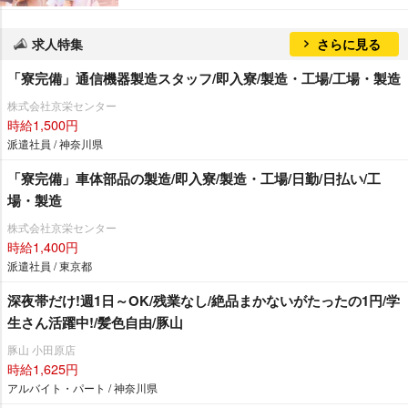
求人特集
さらに見る
「寮完備」通信機器製造スタッフ/即入寮/製造・工場/工場・製造
株式会社京栄センター
時給1,500円
派遣社員 / 神奈川県
「寮完備」車体部品の製造/即入寮/製造・工場/日勤/日払い/工
場・製造
株式会社京栄センター
時給1,400円
派遣社員 / 東京都
深夜帯だけ!週1日～OK/残業なし/絶品まかないがたったの1円/学
生さん活躍中!/髪色自由/豚山
豚山 小田原店
時給1,625円
アルバイト・パート / 神奈川県