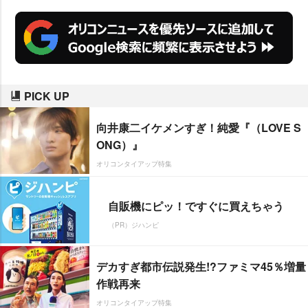
った。
PICK UP
向井康二イケメンすぎ！純愛『（LOVE S
ONG）』
オリコンタイアップ特集
自販機にピッ！ですぐに買えちゃう
（PR）ジハンピ
デカすぎ都市伝説発生!?ファミマ45％増量
作戦再来
オリコンタイアップ特集