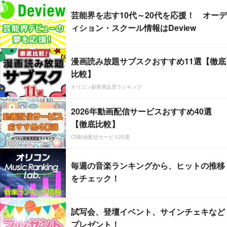
芸能界を志す10代～20代を応援！ オーデ
ィション・スクール情報はDeview
漫画読み放題サブスクおすすめ11選【徹底
比較】
オリコン顧客満足度ランキング
2026年動画配信サービスおすすめ40選
【徹底比較】
CS動画配信サービス20選
毎週の音楽ランキングから、ヒットの推移
をチェック！
試写会、登壇イベント、サインチェキなど
プレゼント！