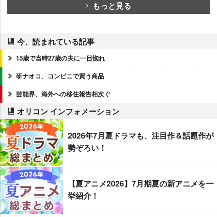
もっと見る
今、読まれている記事
15歳で当時27歳の夫に一目惚れ
研ナオコ、コンビニで買う商品
芸能界、海外への移住報告相次ぐ
オリコン インフォメーション
2026年7月夏ドラマも、注目作＆話題作が
勢ぞろい！
【夏アニメ2026】7月期夏の新アニメを一
挙紹介！