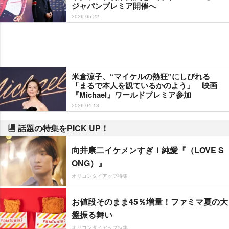
ジャパンプレミア開催へ
2026-05-22
米倉涼子、“マイケルの熱狂”にしびれる
「まるで本人を観ているかのよう」 映画
『Michael』ワールドプレミア参加
2026-04-13
話題の特集をPICK UP！
向井康二イケメンすぎ！純愛『（LOVE S
ONG）』
オリコンタイアップ特集
お値段そのまま45％増量！ファミマ夏の大
盤振る舞い
オリコンタイアップ特集