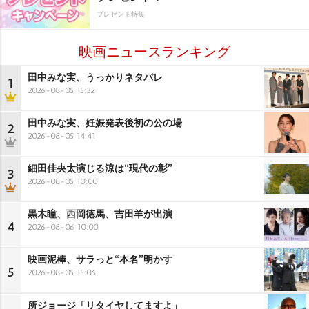
プレゼント特集
映画ニュースランキング
田中みな実、うっかりネタバレ
1
2026-08-05 15:32
田中みな実、妊娠発表後初の公の場
2
2026-08-05 14:41
細田佳央太演じる涼は“現代の彰”
3
2026-08-05 10:00
黒木瞳、西岡徳馬、吉田羊が出演
4
2026-08-06 10:00
映画泥棒、サラっと“本名”明かす
5
2026-08-05 15:06
所ジョージ「リタイヤしてますよ」