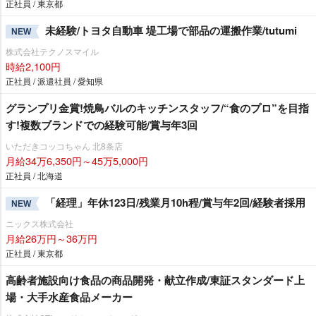
正社員 / 東京都
未経験/トヨタ自動車 堤工場で部品の運搬作業/tutumi
NEW
株式会社テクノスマイル
時給2,100円
正社員 / 派遣社員 / 愛知県
グランプリ金賞!焼鳥バルのキッチンスタッフ/“食のプロ”を目指
す!複数ブランドでの経験可能/賞与年3回
いただきコッコちゃん 北8条店
月給34万6,350円～45万5,000円
正社員 / 北海道
「経理」年休123日/残業月10h程/賞与年2回/経験者採用
NEW
ニックス株式会社
月給26万円～36万円
正社員 / 東京都
高齢者施設向け食品の商品開発・献立作成/東証スタンダード上
場・大手水産食品メーカー