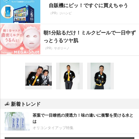
自販機にピッ！ですぐに買えちゃう
（PR）ジハンピ
朝1分貼るだけ！ミルクピールで一日中ず
っとうるツヤ肌
（PR）サボリーノ
新着トレンド
茶葉で一目瞭然の浸透力！味の違いに衝撃を受ける水と
は
オリコンタイアップ特集