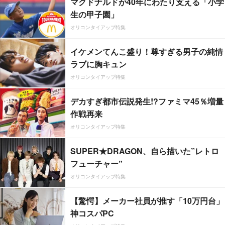
マクドナルドが40年にわたり支える「小学
生の甲子園」
オリコンタイアップ特集
イケメンてんこ盛り！尊すぎる男子の純情
ラブに胸キュン
オリコンタイアップ特集
デカすぎ都市伝説発生!?ファミマ45％増量
作戦再来
オリコンタイアップ特集
SUPER★DRAGON、自ら描いた”レトロ
フューチャー”
オリコンタイアップ特集
【驚愕】メーカー社員が推す「10万円台」
神コスパPC