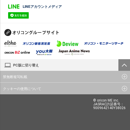
LINEアカウントメディア
PC版に切り替え
禁無断複写転載
クッキーの使用について
© oricon ME inc.
JASRAC許諾番号：
9009642140Y38026