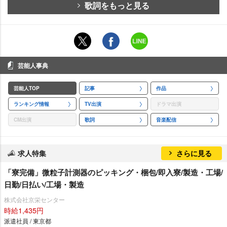
歌詞をもっと見る
芸能人事典
芸能人TOP
記事
作品
ランキング情報
TV出演
ドラマ出演
CM出演
歌詞
音楽配信
求人特集
さらに見る
「寮完備」微粒子計測器のピッキング・梱包/即入寮/製造・工場/
日勤/日払い/工場・製造
株式会社京栄センター
時給1,435円
派遣社員 / 東京都