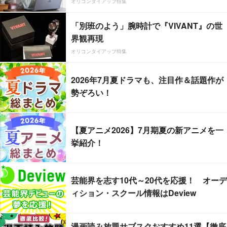
オリコンタイアップ特集
「別班のよう」腕時計で『VIVANT』の世
界観再現
オリコンタイアップ特集
2026年7月夏ドラマも、注目作＆話題作が
勢ぞろい！
【夏アニメ2026】7月期夏の新アニメを一
挙紹介！
芸能界を志す10代～20代を応援！ オーデ
ィション・スクール情報はDeview
漫画読み放題サブスクおすすめ11選【徹底