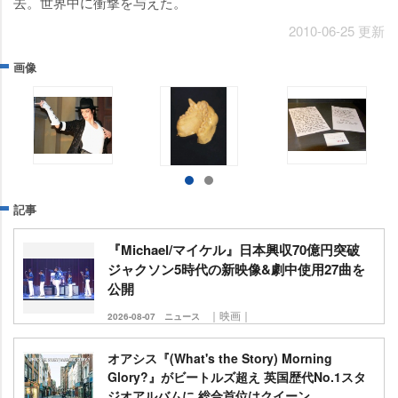
去。世界中に衝撃を与えた。
2010-06-25 更新
画像
記事
『Michael/マイケル』日本興収70億円突破
ジャクソン5時代の新映像&劇中使用27曲を
公開
｜映画｜
2026-08-07
ニュース
オアシス『(What's the Story) Morning
Glory?』がビートルズ超え 英国歴代No.1スタ
ジオアルバムに 総合首位はクイーン