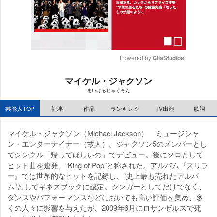
Powered by 
GliaStudios
M
マイケル・ジャクソン
u
まいけるじゃくそん
t
e
芸能人TOP
記事
作品
ランキング
TV出演
歌詞
マイケル・ジャクソン（Michael Jackson） ミュージシャ
ン・エンターテイナー（故人）。ジャクソン5のメンバーとし
てシングル「帰ってほしいの」でデビュー。後にソロとして
ヒット曲を連発、“King of Pop”と称された。アルバム『スリラ
ー』では世界的なヒットを記録し、“史上最も売れたアルバ
ム”としてギネスブックに認定。シンガーとしてだけでなく、
ダンスやパフォーマンスなどにおいても高い評価を集め、多
くの人々に影響を与えたが、2009年6月にロサンゼルスで死