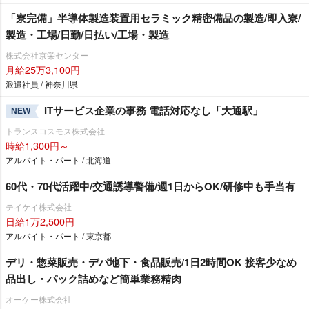
「寮完備」半導体製造装置用セラミック精密備品の製造/即入寮/
製造・工場/日勤/日払い/工場・製造
株式会社京栄センター
月給25万3,100円
派遣社員 / 神奈川県
ITサービス企業の事務 電話対応なし「大通駅」
NEW
トランスコスモス株式会社
時給1,300円～
アルバイト・パート / 北海道
60代・70代活躍中/交通誘導警備/週1日からOK/研修中も手当有
テイケイ株式会社
日給1万2,500円
アルバイト・パート / 東京都
デリ・惣菜販売・デパ地下・食品販売/1日2時間OK 接客少なめ
品出し・パック詰めなど簡単業務精肉
オーケー株式会社