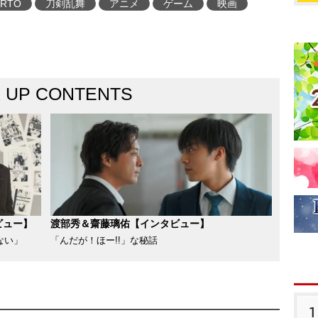
ARTO
刀剣乱舞
アニメ
ゲーム
映画
K UP CONTENTS
ビュー】
渡部秀＆齋藤璃佑【インタビュー】
ない」
「んだが！ほー!!」な秘話
1