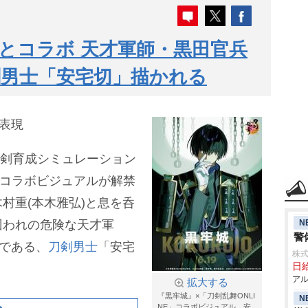
とコラボ 天才軍師・黒田官兵
剣男士「安宅切」描かれる
を表現
刀剣育成シミュレーション
のコラボビジュアルが解禁
村重(本木雅弘)と息を呑
N
囚われの危険な天才軍
警
刀である、
刀剣男士
「安宅
株式
日給
アル
拡大する
『黒牢城』×「刀剣乱舞ONLI
N
NE」コラボビジュアル 安