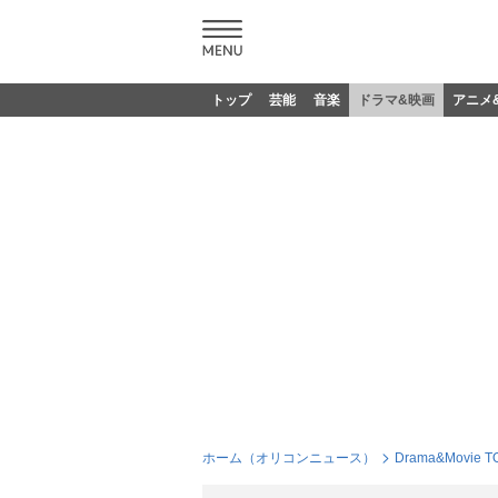
トップ
芸能
音楽
ドラマ&映画
アニメ
ホーム（オリコンニュース）
Drama&Movie T