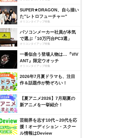
SUPER★DRAGON、自ら描い
た”レトロフューチャー”
オリコンタイアップ特集
パソコンメーカー社員が本気
で選ぶ「10万円台PC3選」
オリコンタイアップ特集
一番似合う登場人物は…『VIV
ANT』限定ウオッチ
オリコンタイアップ特集
2026年7月夏ドラマも、注目
作＆話題作が勢ぞろい！
【夏アニメ2026】7月期夏の
新アニメを一挙紹介！
芸能界を志す10代～20代を応
援！オーディション・スクー
ル情報はDeview