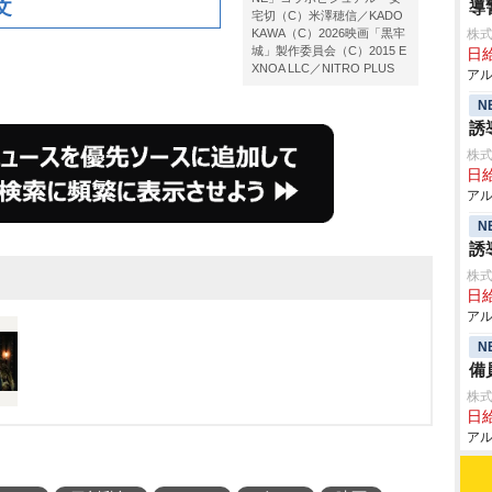
文
導
宅切（C）米澤穂信／KADO
KAWA（C）2026映画「黒牢
株式
城」製作委員会（C）2015 E
日給
XNOA LLC／NITRO PLUS
アル
N
誘
株式
日給
アル
N
誘
株式
日給
アル
N
備
株式
日給
アル