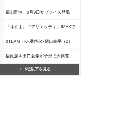
福山雅治、8月9日サプライズ登場
『耳すま』『アリエッティ』IMAXで
&TEAM・K×綱啓永×樋口幸平（2）
福原遥＆出口夏希が予想で大興奮
6位以下を見る