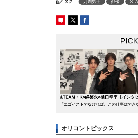
タグ
刀剣男士
俳優
ST
PIC
&TEAM・K×綱啓永×樋口幸平【インタ
「エゴイストでなければ、この仕事はでき
オリコントピックス