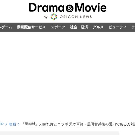
&ゲーム
動画配信サービス
スポーツ
社会・経済
グルメ
ビューティ
ラ
OP
映画
『黒牢城』刀剣乱舞とコラボ 天才軍師・黒田官兵衛の愛刀である刀剣