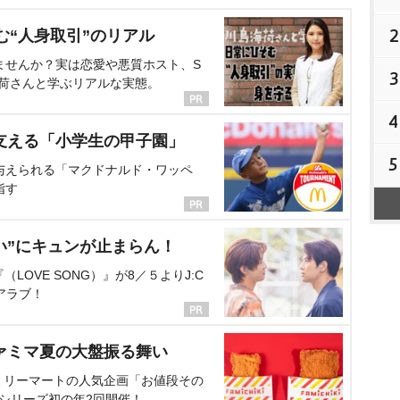
2
む“人身取引”のリアル
ませんか？実は恋愛や悪質ホスト、S
3
海荷さんと学ぶリアルな実態。
4
支える「小学生の甲子園」
5
与えられる「マクドナルド・ワッペ
指す
い”にキュンが止まらん！
OVE SONG）』が8／５よりJ:C
アラブ！
ァミマ夏の大盤振る舞い
ミリーマートの人気企画「お値段その
、シリーズ初の年2回開催！