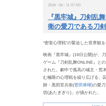
2026-06-12 07:00
『黒牢城』刀剣乱舞
衛の愛刀である刀
“密室心理戦”の緊迫した世界観
映画『黒牢城』(19日公開)が、
ゲーム『刀剣乱舞ONLINE』と
された。劇中で孤高の城主・荒木
む極限の心理戦を繰り広げる、
師・黒田官兵衛(
菅田将暉
)の愛
切(あたぎぎり)」が描かれた。