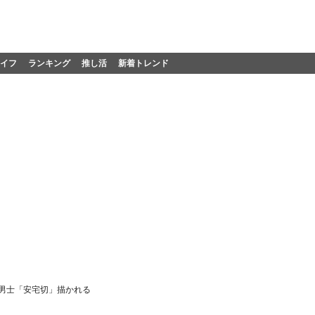
イフ
ランキング
推し活
新着トレンド
男士「安宅切」描かれる