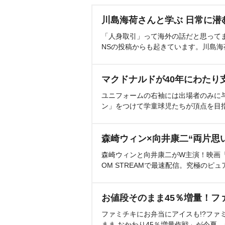
川島海荷さんと学ぶ 日常に潜
「人身取引」って海外の話だと思って
NSの投稿からも起きています。川島
マクドナルドが40年にわたり
ユニフォームの右袖には出場者のみに
ン」をつけて学童球児たちが頂点を目
森崎ウィン×向井康二“両片思
森崎ウィンと向井康二がW主演！映画『（L
OM STREAMで最速配信。究極のピュ
お値段そのまま45％増量！フ
ファミチキにお弁当にアイスも!?ファ
まま おかわり45％増量作戦」が今夏