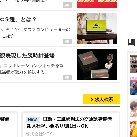
C９選」とは？
い。そこで、マウスコンピューターの
をご紹介！
界観表現した腕時計登場
NT』コラボレーションウオッチを製
担当者が魅力を解説する。
求人検索
警備
日勤・三鷹駅周辺の交通誘導警備
NEW
員/入社祝い金あり/週1日～OK
株式会社MSK