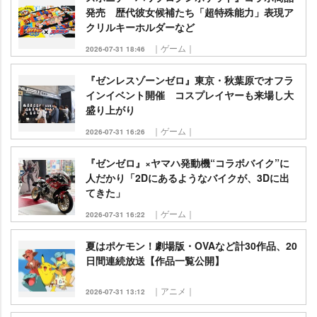
発売 歴代彼女候補たち「超特殊能力」表現ア
クリルキーホルダーなど
｜ゲーム｜
2026-07-31 18:46
『ゼンレスゾーンゼロ』東京・秋葉原でオフラ
インイベント開催 コスプレイヤーも来場し大
盛り上がり
｜ゲーム｜
2026-07-31 16:26
『ゼンゼロ』×ヤマハ発動機“コラボバイク”に
人だかり「2Dにあるようなバイクが、3Dに出
てきた」
｜ゲーム｜
2026-07-31 16:22
夏はポケモン！劇場版・OVAなど計30作品、20
日間連続放送【作品一覧公開】
｜アニメ｜
2026-07-31 13:12