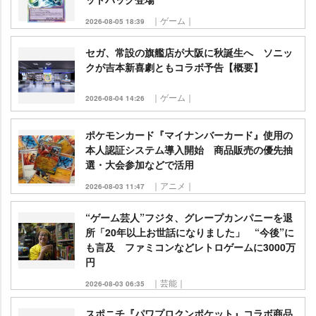
｜ゲーム｜
2026-08-05 18:39
セガ、常設の旗艦店が大阪に秋誕生へ ソニッ
クが吉本新喜劇ともコラボ予告【概要】
｜ゲーム｜
2026-08-04 14:26
ポケモンカード『マイナンバーカード』使用の
本人認証システム導入開始 商品販売の優先抽
選・大会参加などで活用
｜アニメ｜
2026-08-03 11:47
“ゲーム芸人”フジタ、グレープカンパニーを退
所「20年以上お世話になりました」 “今後”に
も言及 ファミコンなどレトロゲームに3000万
円
｜芸能｜
2026-08-03 06:35
スポニチ『パワプロクンポケット』コラボ商品