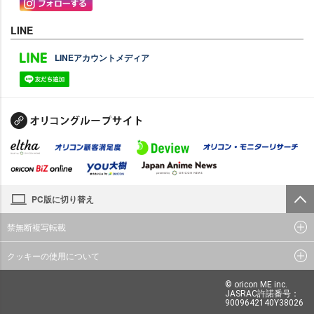
LINE
LINEアカウントメディア
PC版に切り替え
禁無断複写転載
クッキーの使用について
© oricon ME inc.
JASRAC許諾番号：
9009642140Y38026