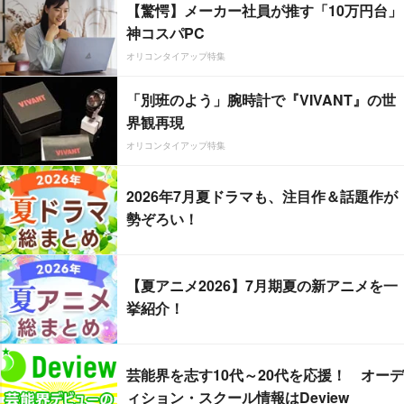
【驚愕】メーカー社員が推す「10万円台」
神コスパPC
オリコンタイアップ特集
「別班のよう」腕時計で『VIVANT』の世
界観再現
オリコンタイアップ特集
2026年7月夏ドラマも、注目作＆話題作が
勢ぞろい！
【夏アニメ2026】7月期夏の新アニメを一
挙紹介！
芸能界を志す10代～20代を応援！ オーデ
ィション・スクール情報はDeview