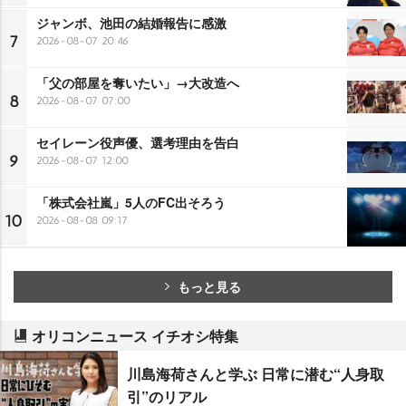
ジャンボ、池田の結婚報告に感激
7
2026-08-07 20:46
「父の部屋を奪いたい」→大改造へ
8
2026-08-07 07:00
セイレーン役声優、選考理由を告白
9
2026-08-07 12:00
「株式会社嵐」5人のFC出そろう
10
2026-08-08 09:17
もっと見る
オリコンニュース イチオシ特集
川島海荷さんと学ぶ 日常に潜む“人身取
引”のリアル