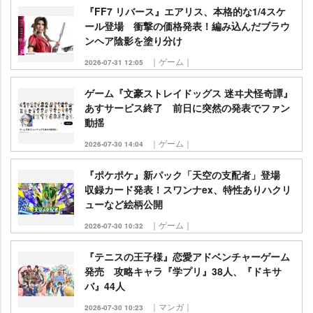
『FF7 リバース』エアリス、本格的な1/4スケ
ール登場 衝撃の価格発表！編み込んだブラウ
ンヘア陰影を塗り分け
｜ゲーム｜
2026-07-31 12:05
ゲーム『文豪ストレイドッグス 迷ヰ犬怪奇譚』
あすサービス終了 前日に突然の発表でファン
動揺
｜ゲーム｜
2026-07-30 14:04
『ポケポケ』新パック「天空の支配者」登場
収録カード発表！スワンナex、特性ありハクリ
ューなど絵柄公開
｜ゲーム｜
2026-07-30 10:32
『テニスの王子様』恋愛アドベンチャーゲーム
発売 攻略キャラ『学プリ』38人、『ドキサ
バ』44人
｜マンガ｜
2026-07-30 10:23