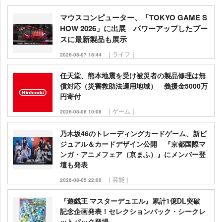
マウスコンピューター、「TOKYO GAME S
HOW 2026」に出展 パワーアップしたブー
スに最新製品も展示
｜ライフ｜
2026-08-07 18:44
任天堂、熊本地震を受け被災者の製品修理は無
償対応（災害救助法適用地域） 義援金5000万
円寄付
｜ゲーム｜
2026-08-06 10:08
乃木坂46のトレーディングカードゲーム、新ビ
ジュアル＆カードデザイン公開 『京都国際マ
ンガ・アニメフェア（京まふ）』にメンバー登
壇も発表
｜芸能｜
2026-08-05 22:00
『遊戯王 マスターデュエル』累計1億DL突破
記念企画発表！セレクションパック・シークレ
ットパック登場