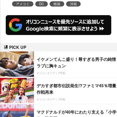
アメコミ
DC
映画
洋画
PICK UP
イケメンてんこ盛り！尊すぎる男子の純情
ラブに胸キュン
オリコンタイアップ特集
デカすぎ都市伝説発生!?ファミマ45％増量
作戦再来
オリコンタイアップ特集
マクドナルドが40年にわたり支える「小学