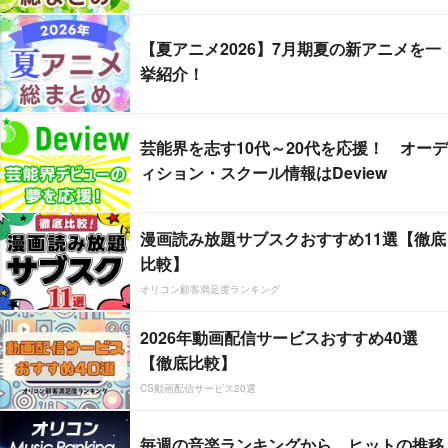
【夏アニメ2026】7月期夏の新アニメを一
挙紹介！
芸能界を志す10代～20代を応援！ オーデ
ィション・スクール情報はDeview
漫画読み放題サブスクおすすめ11選【徹底
比較】
オリコン顧客満足度ランキング
2026年動画配信サービスおすすめ40選
【徹底比較】
CS動画配信サービス20選
毎週の音楽ランキングから、ヒットの推移