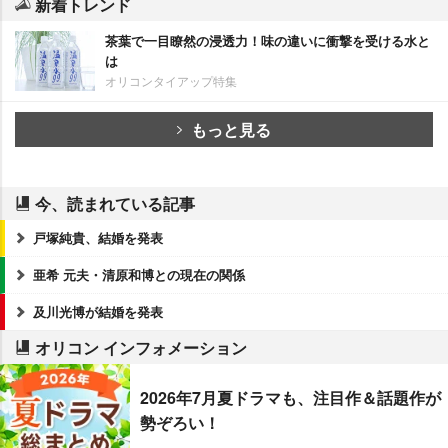
新着トレンド
茶葉で一目瞭然の浸透力！味の違いに衝撃を受ける水と
は
オリコンタイアップ特集
もっと見る
今、読まれている記事
戸塚純貴、結婚を発表
亜希 元夫・清原和博との現在の関係
及川光博が結婚を発表
オリコン インフォメーション
2026年7月夏ドラマも、注目作＆話題作が
勢ぞろい！