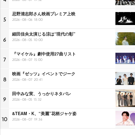
忌野清志郎さん映画プレミア上映
5
2026-08-06 18:00
細田佳央太演じる涼は“現代の彰”
6
2026-08-05 10:00
『マイケル』劇中使用27曲リスト
7
2026-08-07 15:00
映画『ゼッツ』イベントでジーク
8
2026-08-07 20:41
田中みな実、うっかりネタバレ
9
2026-08-05 15:32
&TEAM・K、“美麗”花柄ジャケ姿
10
2026-08-07 19:36