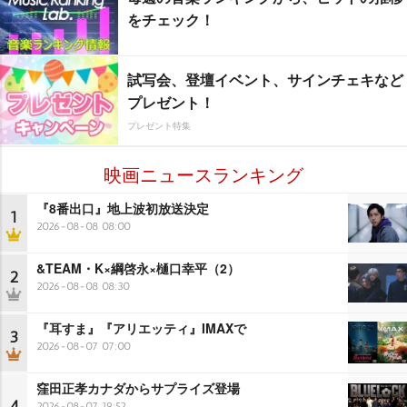
をチェック！
試写会、登壇イベント、サインチェキなど
プレゼント！
プレゼント特集
映画ニュースランキング
『8番出口』地上波初放送決定
1
2026-08-08 08:00
&TEAM・K×綱啓永×樋口幸平（2）
2
2026-08-08 08:30
『耳すま』『アリエッティ』IMAXで
3
2026-08-07 07:00
窪田正孝カナダからサプライズ登場
4
2026-08-07 19:52