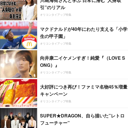
川島海荷さんと学ぶ 日常に潜む“人身取
引”のリアル
オリコンタイアップ特集
マクドナルドが40年にわたり支える「小学
生の甲子園」
オリコンタイアップ特集
向井康二イケメンすぎ！純愛『（LOVE S
ONG）』
オリコンタイアップ特集
大好評につき再び！ファミマ名物45％増量
キャンペーン
オリコンタイアップ特集
SUPER★DRAGON、自ら描いた”レトロ
フューチャー”