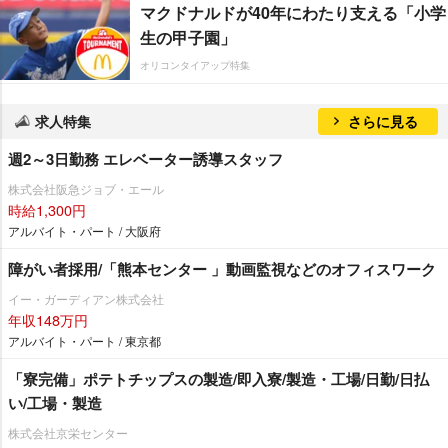
マクドナルドが40年にわたり支える「小学
生の甲子園」
オリコンタイアップ特集
求人特集
さらに見る
週2～3日勤務 エレベーター誘導スタッフ
株式会社阪急ジョブ・エール
時給1,300円
アルバイト・パート / 大阪府
障がい者採用/「熊本センター 」動画監視などのオフィスワーク
イー・ガーディアン株式会社
年収148万円
アルバイト・パート / 東京都
「寮完備」ポテトチップスの製造/即入寮/製造・工場/日勤/日払
い/工場・製造
株式会社京栄センター