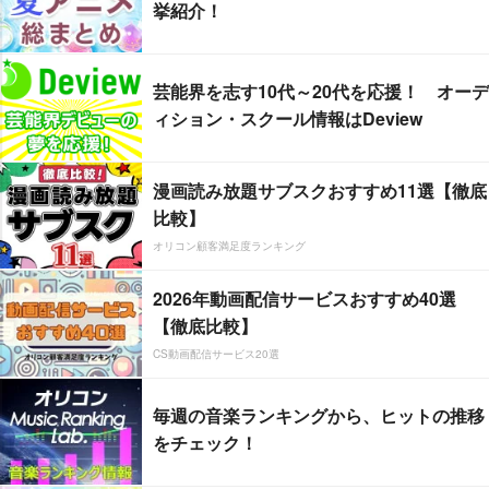
挙紹介！
芸能界を志す10代～20代を応援！ オーデ
ィション・スクール情報はDeview
漫画読み放題サブスクおすすめ11選【徹底
比較】
オリコン顧客満足度ランキング
2026年動画配信サービスおすすめ40選
【徹底比較】
CS動画配信サービス20選
毎週の音楽ランキングから、ヒットの推移
をチェック！