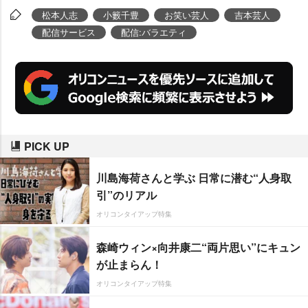
松本人志
小籔千豊
お笑い芸人
吉本芸人
配信サービス
配信:バラエティ
PICK UP
川島海荷さんと学ぶ 日常に潜む“人身取
引”のリアル
オリコンタイアップ特集
森崎ウィン×向井康二“両片思い”にキュン
が止まらん！
オリコンタイアップ特集