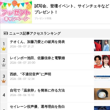
試写会、登壇イベント、サインチェキなど
プレゼント！
プレゼント特集
ニュース記事アクセスランキング
テオくん、加藤乃愛との破局を発表
1
2026-08-07 21:21
レインボー池田、佐藤佳奈と電撃婚
2
2026-08-07 20:00
西鉄、“不適切音声”に声明
3
2026-08-07 12:34
自宅で「温泉卵」を簡単に作る方法
4
2026-08-06 15:10
セイレーン役声優、選考理由を告白