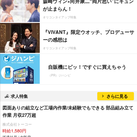
森崎ウィン×向井康二“両片思い”にキュン
が止まらん！
オリコンタイアップ特集
『VIVANT』限定ウオッチ、プロデューサ
ーの感想は
オリコンタイアップ特集
自販機にピッ！ですぐに買えちゃう
（PR）ジハンピ
求人特集
さらに見る
図面ありの組立など工場内作業/未経験でもできる 部品組み立て
作業 月収27万超
株式会社トーコー
時給1,580円
派遣社員 / 大阪府