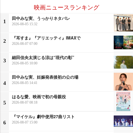
映画ニュースランキング
田中みな実、うっかりネタバレ
1
2026-08-05 15:32
『耳すま』『アリエッティ』IMAXで
2
2026-08-07 07:00
細田佳央太演じる涼は“現代の彰”
3
2026-08-05 10:00
田中みな実、妊娠発表後初の公の場
4
2026-08-05 14:41
はるな愛、映画で初の母親役
5
2026-08-07 08:18
『マイケル』劇中使用27曲リスト
6
2026-08-07 15:00