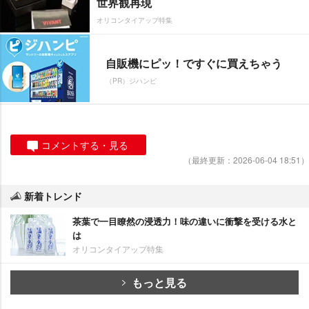
世界観再現
オリコンタイアップ特集
自販機にピッ！ですぐに買えちゃう
（PR）ジハンピ
コメントする・見る
（最終更新：2026-06-04 18:51）
新着トレンド
茶葉で一目瞭然の浸透力！味の違いに衝撃を受ける水と
は
オリコンタイアップ特集
もっと見る