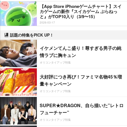
【App Store iPhoneゲームチャート】スイ
カゲームの新作『スイカゲーム ぷらねっ
と』がTOP10入り（3/9〜15）
2026-03-17
話題の特集をPICK UP！
イケメンてんこ盛り！尊すぎる男子の純
情ラブに胸キュン
オリコンタイアップ特集
大好評につき再び！ファミマ名物45％増
量キャンペーン
オリコンタイアップ特集
SUPER★DRAGON、自ら描いた”レトロ
フューチャー”
オリコンタイアップ特集