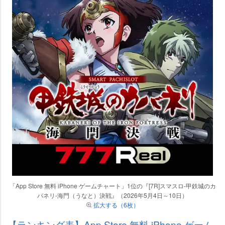
「App Store 無料 iPhone ゲームチャート」1位の『[7R]スマスロ-甲鉄城のカ
バネリ-海門（うなと）決戦』（2026年5月4日～10日）
拡大する（6枚）
【ランキング表】App Store 無料 iPhone ゲーム