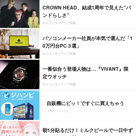
CROWN HEAD、結成1周年で見えた”バ
ンドらしさ”
オリコンタイアップ特集
パソコンメーカー社員が本気で選んだ「1
0万円台PC３選」
オリコンタイアップ特集
一番似合う登場人物は…『VIVANT』限
定ウオッチ
オリコンタイアップ特集
自販機にピッ！ですぐに買えちゃう
（PR）ジハンピ
朝1分貼るだけ！ミルクピールで一日中ず