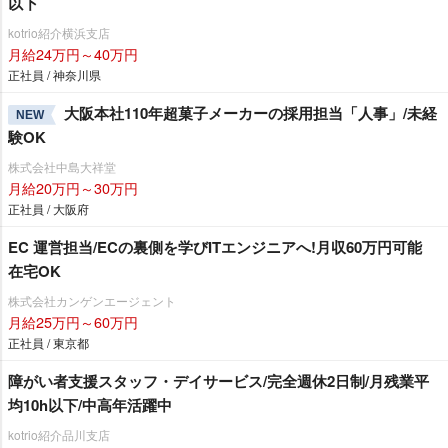
以下
kotrio紹介横浜支店
月給24万円～40万円
正社員 / 神奈川県
大阪本社110年超菓子メーカーの採用担当「人事」/未経
NEW
験OK
株式会社中島大祥堂
月給20万円～30万円
正社員 / 大阪府
EC 運営担当/ECの裏側を学びITエンジニアへ!月収60万円可能
在宅OK
株式会社カンゲンエージェント
月給25万円～60万円
正社員 / 東京都
障がい者支援スタッフ・デイサービス/完全週休2日制/月残業平
均10h以下/中高年活躍中
kotrio紹介品川支店