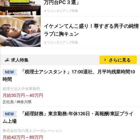
万円台PC３選」
オリコンタイアップ特集
イケメンてんこ盛り！尊すぎる男子の純情
ラブに胸キュン
オリコンタイアップ特集
求人特集
さらに見る
「税理士アシスタント」17:00退社、月平均残業時間10
NEW
時間
税理士法人中央事務所
月給30万円～40万円
正社員 / 神奈川県
「経理財務」東京勤務:年休126日・高報酬/東証プライ
NEW
ム上場
株式会社北の達人コーポレーション
月給42万円～89万円