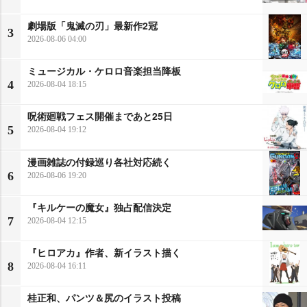
劇場版「鬼滅の刃」最新作2冠
3
2026-08-06 04:00
ミュージカル・ケロロ音楽担当降板
4
2026-08-04 18:15
呪術廻戦フェス開催まであと25日
5
2026-08-04 19:12
漫画雑誌の付録巡り各社対応続く
6
2026-08-06 19:20
『キルケーの魔女』独占配信決定
7
2026-08-04 12:15
『ヒロアカ』作者、新イラスト描く
8
2026-08-04 16:11
桂正和、パンツ＆尻のイラスト投稿