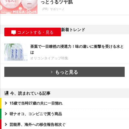
っとうるツヤ肌
（PR）サボリーノ
新着トレンド
コメントする・見る
茶葉で一目瞭然の浸透力！味の違いに衝撃を受ける水と
は
オリコンタイアップ特集
もっと見る
今、読まれている記事
15歳で当時27歳の夫に一目惚れ
研ナオコ、コンビニで買う商品
芸能界、海外への移住報告相次ぐ