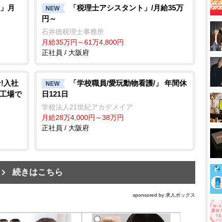
」月
「税理士アシスタント」/月給35万
NEW
円～
石井徳税理士事務所
月給35万円～61万4,800円
正社員 / 大阪府
!入社
「学校職員/愛玩動物看護/」 年間休
NEW
車工場で
日121日
学校法人21世紀アカデメイア
月給28万4,000円～38万円
正社員 / 大阪府
続きはこちら
sponsored by 求人ボックス