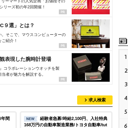
ミリーマートの人気企画「お値段その
、シリーズ初の年2回開催！
C９選」とは？
い。そこで、マウスコンピューターの
をご紹介！
1
界観表現した腕時計登場
NT』コラボレーションウオッチを製
2
担当者が魅力を解説する。
3
4
求人検索
5
/年間
経験者急募!時給2,100円、入社特典
NEW
168万円の自動車製造業務/トヨタ自動車/tut
6