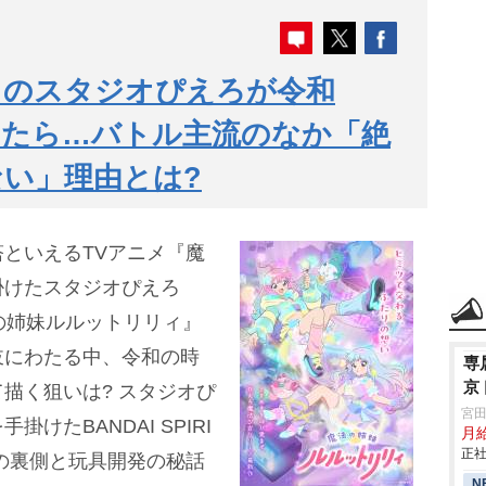
』のスタジオぴえろが令和
いたら…バトル主流のなか「絶
い」理由とは?
といえるTVアニメ『魔
掛けたスタジオぴえろ
の姉妹ルルットリリィ』
岐にわたる中、令和の時
専
京
描く狙いは? スタジオぴ
宮
けたBANDAI SPIRI
月
正社
の裏側と玩具開発の秘話
N