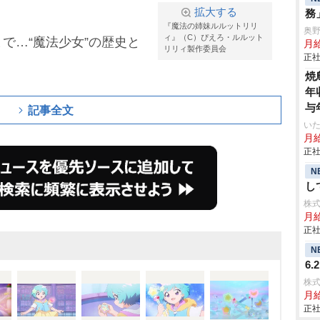
拡大する
務
『魔法の姉妹ルルットリリ
奥
ィ』（C）ぴえろ・ルルット
で…“魔法少女”の歴史と
月給
リリィ製作委員会
正社
焼
年
与
記事全文
いた
月給
正社
N
し
株
月
正社
N
6
株
月給
正社