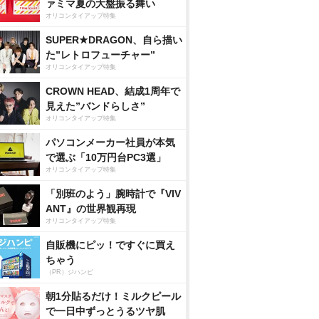
ァミマ夏の大盤振る舞い
オリコンタイアップ特集
SUPER★DRAGON、自ら描い
た”レトロフューチャー”
オリコンタイアップ特集
CROWN HEAD、結成1周年で
見えた”バンドらしさ”
オリコンタイアップ特集
パソコンメーカー社員が本気
で選ぶ「10万円台PC3選」
オリコンタイアップ特集
「別班のよう」腕時計で『VIV
ANT』の世界観再現
オリコンタイアップ特集
自販機にピッ！ですぐに買え
ちゃう
（PR）ジハンピ
朝1分貼るだけ！ミルクピール
で一日中ずっとうるツヤ肌