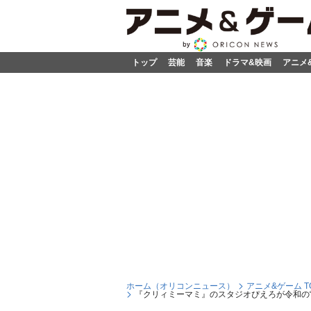
トップ
芸能
音楽
ドラマ&映画
アニメ
ホーム（オリコンニュース）
アニメ&ゲーム T
『クリィミーマミ』のスタジオぴえろが令和の