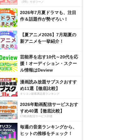
（PR）サボリーノ
2026年7月夏ドラマも、注目
作＆話題作が勢ぞろい！
【夏アニメ2026】7月期夏の
新アニメを一挙紹介！
芸能界を志す10代～20代を応
援！オーディション・スクー
ル情報はDeview
漫画読み放題サブスクおすす
め11選【徹底比較】
オリコン顧客満足度ランキング
2026年動画配信サービスおす
すめ40選【徹底比較】
CS動画配信サービス20選
毎週の音楽ランキングから、
ヒットの推移をチェック！