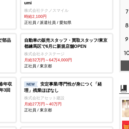
umi
株式会社テクノスマイル
7
時給2,100円
正社員 / 派遣社員 / 愛知県
8
9
で部品
自動車の販売スタッフ・買取スタッフ/東京
都練馬区で6月に新規店舗OPEN
1
株式会社ネクステージ
月給32万円～64万4,000円
正社員 / 東京都
補/年収
安定事業/専門性が身につく「経
NEW
与年3回
理」残業ほぼなし
株式会社アセット建設
月給27万円～40万円
正社員 / 東京都