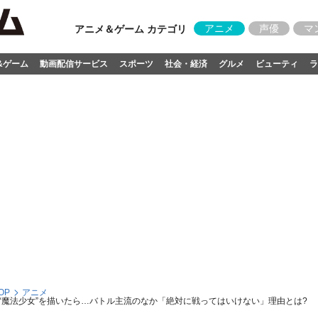
アニメ
声優
マ
アニメ＆ゲーム カテゴリ
&ゲーム
動画配信サービス
スポーツ
社会・経済
グルメ
ビューティ
ラ
OP
アニメ
“魔法少女”を描いたら…バトル主流のなか「絶対に戦ってはいけない」理由とは?