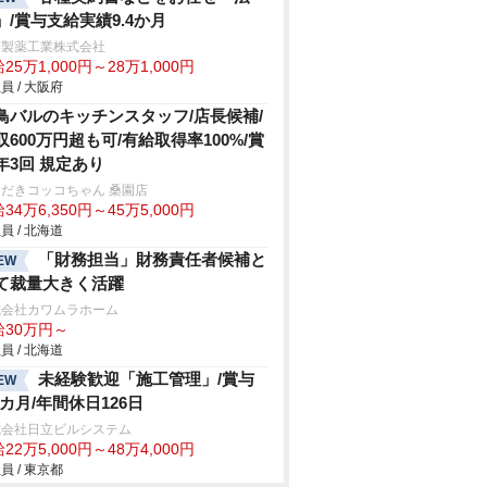
」/賞与支給実績9.4か月
野製薬工業株式会社
25万1,000円～28万1,000円
員 / 大阪府
鳥バルのキッチンスタッフ/店長候補/
収600万円超も可/有給取得率100%/賞
年3回 規定あり
だきコッコちゃん 桑園店
34万6,350円～45万5,000円
員 / 北海道
「財務担当」財務責任者候補と
EW
て裁量大きく活躍
式会社カワムラホーム
給30万円～
員 / 北海道
未経験歓迎「施工管理」/賞与
EW
.2カ月/年間休日126日
式会社日立ビルシステム
22万5,000円～48万4,000円
員 / 東京都