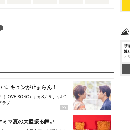
茶
違
オ
い”にキュンが止まらん！
OVE SONG）』が8／５よりJ:C
アラブ！
ァミマ夏の大盤振る舞い