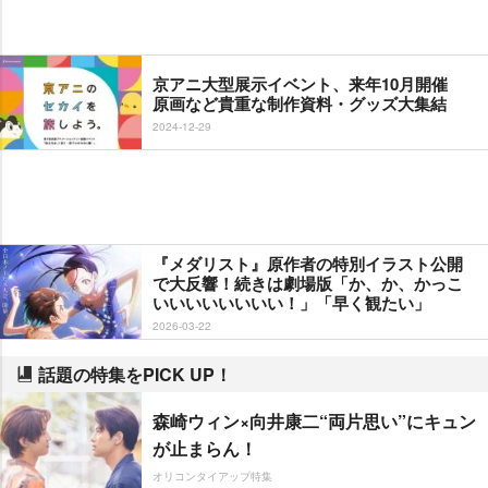
京アニ大型展示イベント、来年10月開催
原画など貴重な制作資料・グッズ大集結
2024-12-29
『メダリスト』原作者の特別イラスト公開
で大反響！続きは劇場版「か、か、かっこ
いいいいいいいい！」「早く観たい」
2026-03-22
話題の特集をPICK UP！
森崎ウィン×向井康二“両片思い”にキュン
が止まらん！
オリコンタイアップ特集