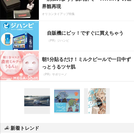
界観再現
オリコンタイアップ特集
自販機にピッ！ですぐに買えちゃう
（PR）ジハンピ
朝1分貼るだけ！ミルクピールで一日中ず
っとうるツヤ肌
（PR）サボリーノ
新着トレンド