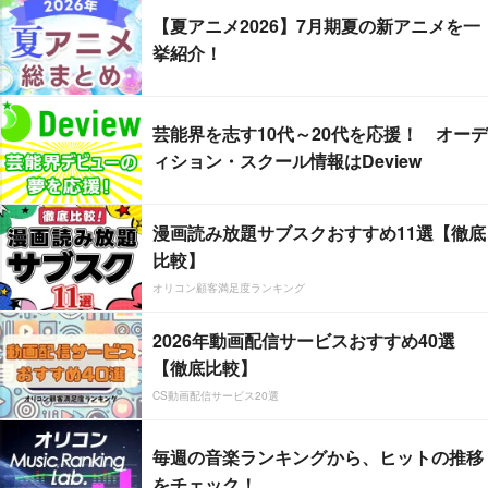
【夏アニメ2026】7月期夏の新アニメを一
挙紹介！
芸能界を志す10代～20代を応援！ オーデ
ィション・スクール情報はDeview
漫画読み放題サブスクおすすめ11選【徹底
比較】
オリコン顧客満足度ランキング
2026年動画配信サービスおすすめ40選
【徹底比較】
CS動画配信サービス20選
毎週の音楽ランキングから、ヒットの推移
をチェック！