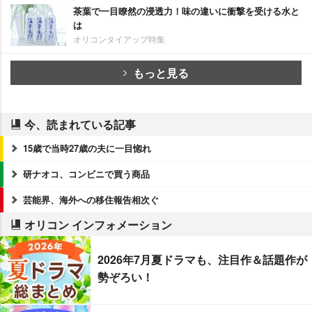
茶葉で一目瞭然の浸透力！味の違いに衝撃を受ける水と
は
オリコンタイアップ特集
もっと見る
今、読まれている記事
15歳で当時27歳の夫に一目惚れ
研ナオコ、コンビニで買う商品
芸能界、海外への移住報告相次ぐ
オリコン インフォメーション
2026年7月夏ドラマも、注目作＆話題作が
勢ぞろい！