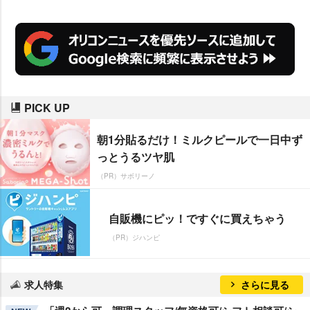
PICK UP
朝1分貼るだけ！ミルクピールで一日中ず
っとうるツヤ肌
（PR）サボリーノ
自販機にピッ！ですぐに買えちゃう
（PR）ジハンピ
求人特集
さらに見る