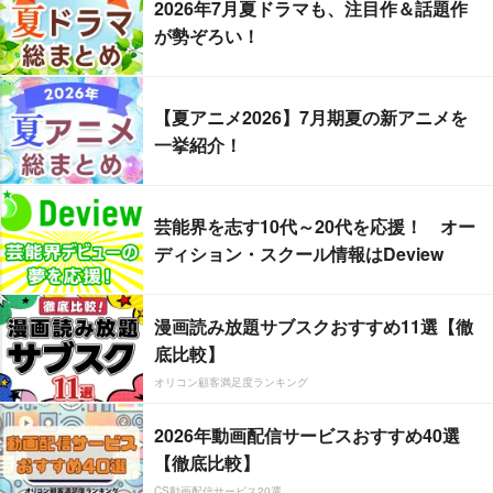
2026年7月夏ドラマも、注目作＆話題作
が勢ぞろい！
【夏アニメ2026】7月期夏の新アニメを
一挙紹介！
芸能界を志す10代～20代を応援！ オー
ディション・スクール情報はDeview
漫画読み放題サブスクおすすめ11選【徹
底比較】
オリコン顧客満足度ランキング
2026年動画配信サービスおすすめ40選
【徹底比較】
CS動画配信サービス20選