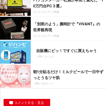
0万円台PC３選」
オリコンタイアップ特集
「別班のよう」腕時計で『VIVANT』の
世界観再現
オリコンタイアップ特集
自販機にピッ！ですぐに買えちゃう
（PR）ジハンピ
朝1分貼るだけ！ミルクピールで一日中ず
っとうるツヤ肌
（PR）サボリーノ
コメントする・見る