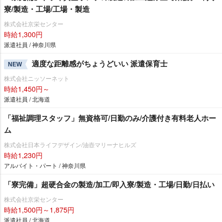
寮/製造・工場/工場・製造
株式会社京栄センター
時給1,300円
派遣社員 / 神奈川県
適度な距離感がちょうどいい 派遣保育士
NEW
株式会社ニッソーネット
時給1,450円～
派遣社員 / 北海道
「福祉調理スタッフ」無資格可/日勤のみ/介護付き有料老人ホー
ム
株式会社日本ライフデザイン/油壺マリーナヒルズ
時給1,230円
アルバイト・パート / 神奈川県
「寮完備」超硬合金の製造/加工/即入寮/製造・工場/日勤/日払い
株式会社京栄センター
時給1,500円～1,875円
派遣社員 / 北海道