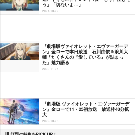
う」「切ないよ…」
2021-10-29
『劇場版ヴァイオレット・エヴァーガーデ
ン』金ローで本日放送 石川由依＆浪川大
輔「たくさんの『愛している』が詰まっ
た」魅力語る
2022-11-25
『劇場版 ヴァイオレット・エヴァーガーデ
ン』金ローで11・25初放送 放送枠40分拡
大
2022-10-28
話題の特集をPICK UP！