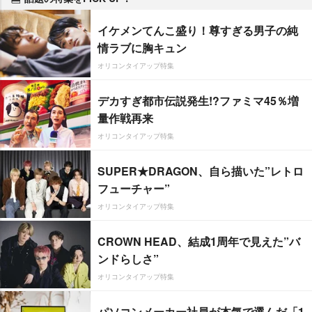
イケメンてんこ盛り！尊すぎる男子の純
情ラブに胸キュン
オリコンタイアップ特集
デカすぎ都市伝説発生!?ファミマ45％増
量作戦再来
オリコンタイアップ特集
SUPER★DRAGON、自ら描いた”レトロ
フューチャー”
オリコンタイアップ特集
CROWN HEAD、結成1周年で見えた”バ
ンドらしさ”
オリコンタイアップ特集
パソコンメーカー社員が本気で選んだ「1