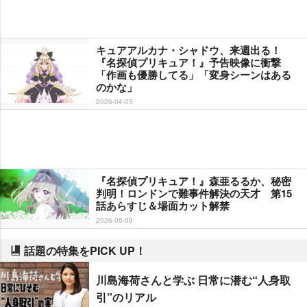
キュアアルカナ・シャドウ、来週出る！
『名探偵プリキュア！』予告映像に衝撃
「作画も優勝してる」「変身シーンはある
のかな」
2026-04-05
『名探偵プリキュア！』森亜るるか、秘密
判明！ロンドンで難事件解決の天才 第15
話あらすじ＆場面カット解禁
2026-05-09
話題の特集をPICK UP！
川島海荷さんと学ぶ 日常に潜む“人身取
引”のリアル