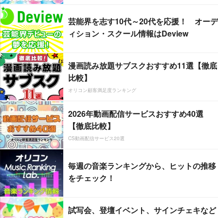
芸能界を志す10代～20代を応援！ オーデ
ィション・スクール情報はDeview
漫画読み放題サブスクおすすめ11選【徹底
比較】
オリコン顧客満足度ランキング
2026年動画配信サービスおすすめ40選
【徹底比較】
CS動画配信サービス20選
毎週の音楽ランキングから、ヒットの推移
をチェック！
試写会、登壇イベント、サインチェキなど