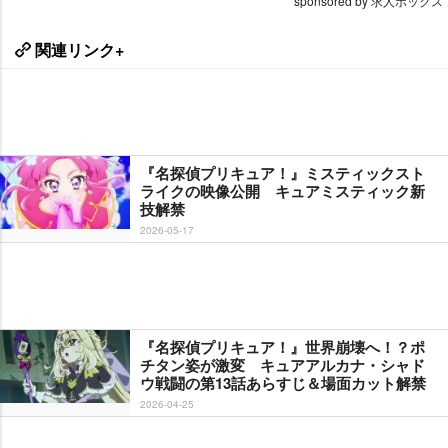
sponsored by 求人ボックス
関連リンク+
『名探偵プリキュア！』ミスティックスト
ライクの映像公開 キュアミスティック新
技解禁
2026-05-17
『名探偵プリキュア！』世界崩壊へ！？ポ
チタン姿が激変 キュアアルカナ・シャド
ウ戦闘の第13話あらすじ＆場面カット解禁
2026-04-25