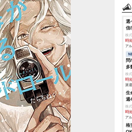
選
信
株式
時給
アル
N
問
多
株
時給
派遣
生
週
株式
時給
アル
格
O