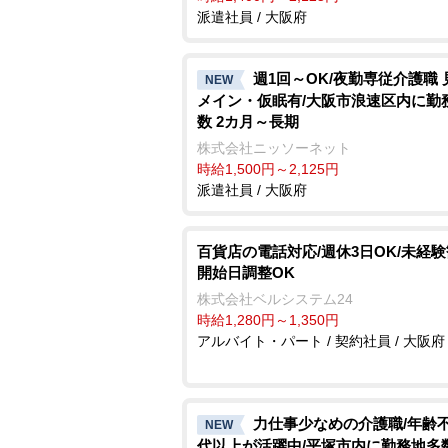
派遣社員 / 大阪府
週1回～OK/夜勤専従介護職 
NEW
メイン・仮眠有/大阪市浪速区内に勤
数 2カ月～長期
株式会社ニッソーネット
時給1,500円～2,125円
派遣社員 / 大阪府
百貨店の電話対応/週休3日OK/未経験
開始日調整OK
株式会社ベルシステム24
時給1,280円～1,350円
アルバイト・パート / 契約社員 / 大阪府
力仕事少なめの介護職/年齢不問
NEW
代以上が活躍中/平塚市内に勤務地多数