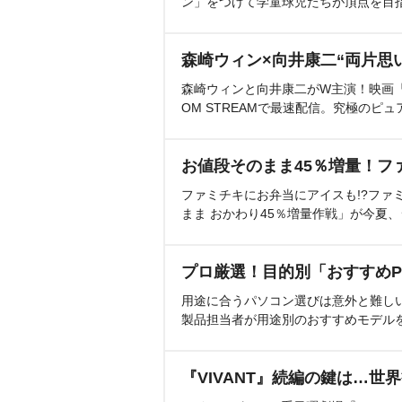
ン」をつけて学童球児たちが頂点を目
森崎ウィン×向井康二“両片思
森崎ウィンと向井康二がW主演！映画『（L
OM STREAMで最速配信。究極のピュ
お値段そのまま45％増量！フ
ファミチキにお弁当にアイスも!?ファ
まま おかわり45％増量作戦」が今夏
プロ厳選！目的別「おすすめP
用途に合うパソコン選びは意外と難し
製品担当者が用途別のおすすめモデル
『VIVANT』続編の鍵は…世