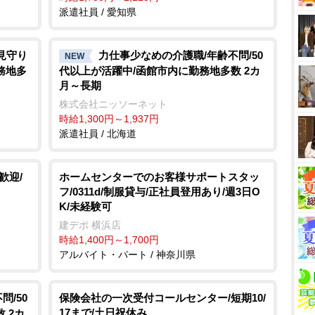
派遣社員 / 愛知県
見守り
力仕事少なめの介護職/年齢不問/50
NEW
務地多
代以上が活躍中/函館市内に勤務地多数 2カ
月～長期
株式会社ニッソーネット
時給1,300円～1,937円
派遣社員 / 北海道
歓迎/
ホームセンターでのお客様サポートスタッ
フ/0311d/制服貸与/正社員登用あり/週3日O
K/未経験可
建デポ 横浜店
時給1,400円～1,700円
アルバイト・パート / 神奈川県
/50
保険会社の一次受付コールセンター/短期10/
17まで/土日祝休み
 2カ