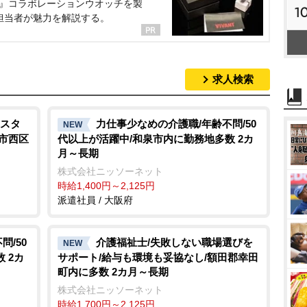
NT』コラボレーションウオッチを製
1
担当者が魅力を解説する。
求人検索
スタ
力仕事少なめの介護職/年齢不問/50
NEW
幌市西区
代以上が活躍中/和泉市内に勤務地多数 2カ
月～長期
株式会社ニッソーネット
時給1,400円～2,125円
派遣社員 / 大阪府
/50
介護福祉士/失敗しない職場選びを
NEW
 2カ
サポート/給与も環境も妥協なし/額田郡幸田
町内に多数 2カ月～長期
株式会社ニッソーネット
時給1,700円～2,125円