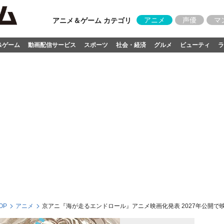
アニメ
声優
マ
アニメ＆ゲーム カテゴリ
&ゲーム
動画配信サービス
スポーツ
社会・経済
グルメ
ビューティ
ラ
OP
アニメ
京アニ『海が走るエンドロール』アニメ映画化発表 2027年公開で