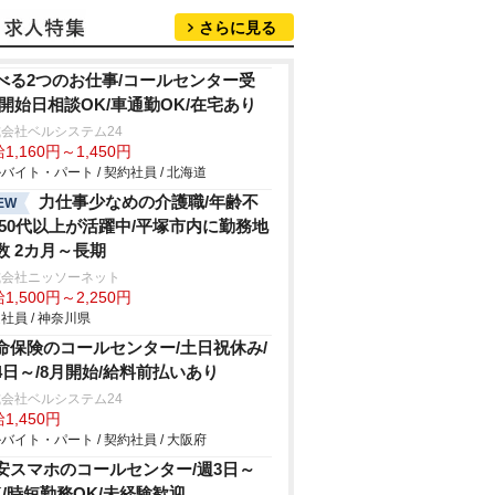
さらに見る
べる2つのお仕事/コールセンター受
/開始日相談OK/車通勤OK/在宅あり
会社ベルシステム24
1,160円～1,450円
バイト・パート / 契約社員 / 北海道
力仕事少なめの介護職/年齢不
EW
/50代以上が活躍中/平塚市内に勤務地
数 2カ月～長期
式会社ニッソーネット
1,500円～2,250円
社員 / 神奈川県
命保険のコールセンター/土日祝休み/
4日～/8月開始/給料前払いあり
会社ベルシステム24
1,450円
バイト・パート / 契約社員 / 大阪府
安スマホのコールセンター/週3日～
K/時短勤務OK/未経験歓迎