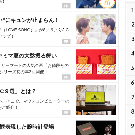
指す
1
い”にキュンが止まらん！
2
OVE SONG）』が8／５よりJ:C
アラブ！
3
4
ァミマ夏の大盤振る舞い
ミリーマートの人気企画「お値段その
5
、シリーズ初の年2回開催！
6
C９選」とは？
7
い。そこで、マウスコンピューターの
をご紹介！
8
9
界観表現した腕時計登場