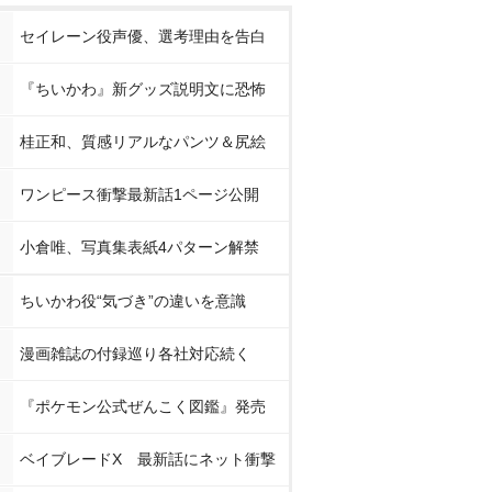
セイレーン役声優、選考理由を告白
『ちいかわ』新グッズ説明文に恐怖
桂正和、質感リアルなパンツ＆尻絵
ワンピース衝撃最新話1ページ公開
小倉唯、写真集表紙4パターン解禁
ちいかわ役“気づき”の違いを意識
漫画雑誌の付録巡り各社対応続く
『ポケモン公式ぜんこく図鑑』発売
ベイブレードX 最新話にネット衝撃