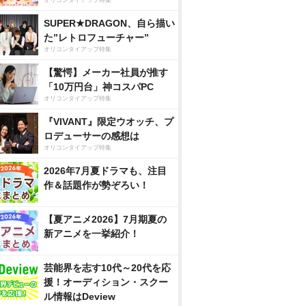
オリコンタイアップ特集
SUPER★DRAGON、自ら描い
た”レトロフューチャー”
オリコンタイアップ特集
【驚愕】メーカー社員が推す
「10万円台」神コスパPC
オリコンタイアップ特集
『VIVANT』限定ウオッチ、プ
ロデューサーの感想は
オリコンタイアップ特集
2026年7月夏ドラマも、注目
作＆話題作が勢ぞろい！
【夏アニメ2026】7月期夏の
新アニメを一挙紹介！
芸能界を志す10代～20代を応
援！オーディション・スクー
ル情報はDeview