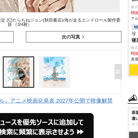
株式
時給
アル
 (C)たらちねジョン(秋田書店)/海が走るエンドロール製作委
員 （3/4枚）
N
り
次の写真
寝
株
時給
派遣
』アニメ映画化発表 2027年公開で映像解禁
茶
違
オ