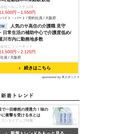
会社ベルシステム24
1,500円～1,550円
バイト・パート / 契約社員 / 大阪府
人気のサ高住の介護職 見守
EW
・日常生活の補助中心で介護度低め/
屋川市内に勤務地多数
式会社ニッソーネット
1,500円～2,125円
社員 / 大阪府
続きはこちら
sponsored by 求人ボックス
葉で一目瞭然の浸透力！味の
いに衝撃を受ける水とは
リコンタイアップ特集
新着トレンドをもっと見る