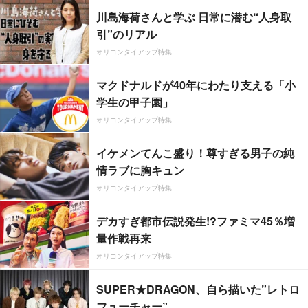
川島海荷さんと学ぶ 日常に潜む“人身取
引”のリアル
オリコンタイアップ特集
マクドナルドが40年にわたり支える「小
学生の甲子園」
オリコンタイアップ特集
イケメンてんこ盛り！尊すぎる男子の純
情ラブに胸キュン
オリコンタイアップ特集
デカすぎ都市伝説発生!?ファミマ45％増
量作戦再来
オリコンタイアップ特集
SUPER★DRAGON、自ら描いた”レトロ
フューチャー”