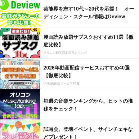
芸能界を志す10代～20代を応援！ オー
ディション・スクール情報はDeview
漫画読み放題サブスクおすすめ11選【徹
底比較】
オリコン顧客満足度ランキング
2026年動画配信サービスおすすめ40選
【徹底比較】
CS動画配信サービス20選
毎週の音楽ランキングから、ヒットの推
移をチェック！
試写会、登壇イベント、サインチェキな
どプレゼント！