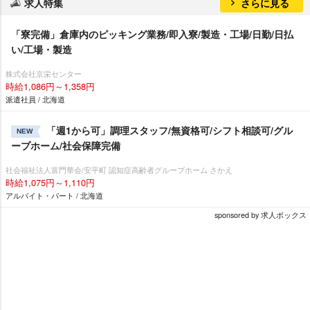
求人特集
さらに見る
「寮完備」倉庫内のピッキング業務/即入寮/製造・工場/日勤/日払
い/工場・製造
株式会社京栄センター
時給1,086円～1,358円
派遣社員 / 北海道
「週1から可」調理スタッフ/無資格可/シフト相談可/グル
NEW
ープホーム/社会保障完備
社会福祉法人富門華会/安平町 認知症高齢者グループホーム さかえ
時給1,075円～1,110円
アルバイト・パート / 北海道
sponsored by 求人ボックス