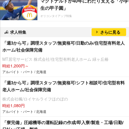
マクドナルドが40年にわたり支える「小学
生の甲子園」
オリコンタイアップ特集
求人特集
さらに見る
「週3から可」調理スタッフ/無資格可/日勤のみ/住宅型有料老人
ホーム/社会保障完備
MT居宅サービス 株式会社/住宅型有料老人ホーム 緑ヶ丘椿
時給1,200円～
アルバイト・パート / 北海道
「週3から可」調理スタッフ/無資格可/シフト相談可/住宅型有料
老人ホーム/社会保障完備
株式会社楓/ロイヤルライフほのぼの
時給1,080円
アルバイト・パート / 北海道
「寮完備」圧縮機等の運転記録の作成/即入寮/製造・工場/日勤/