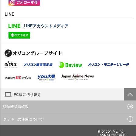
LINE
LINEアカウントメディア
PC版に切り替え
禁無断複写転載
クッキーの使用について
© oricon ME inc.
JASRAC許諾番号：