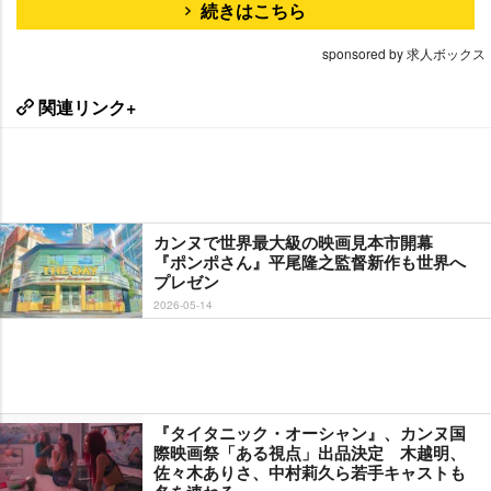
続きはこちら
sponsored by 求人ボックス
関連リンク+
カンヌで世界最大級の映画見本市開幕
『ポンポさん』平尾隆之監督新作も世界へ
プレゼン
2026-05-14
『タイタニック・オーシャン』、カンヌ国
際映画祭「ある視点」出品決定 木越明、
佐々木ありさ、中村莉久ら若手キャストも