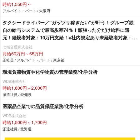
時給1,550円～
アルバイト・パート / 大阪府
タクシードライバー／"ガッツリ稼ぎたい"が叶う！グループ独
自の給与システムで最高歩率74％！頑張った分だけ給料に還
元！経験者対象：10万円支給！※社内規定あり未経験者対象：6
ヶ月間35万円の給料保障制度あり
七福交通株式会社
月給60万円～65万円
正社員 / アルバイト・パート / 東京都
環境負荷物質や化学物質の管理業務/化学分析
WDB株式会社
時給1,800円～2,000円
派遣社員 / 愛知県
医薬品企業での品質保証業務/化学分析
WDB株式会社
時給1,500円～1,700円
派遣社員 / 北海道