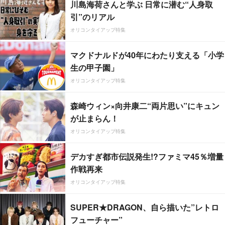
川島海荷さんと学ぶ 日常に潜む“人身取
引”のリアル
オリコンタイアップ特集
マクドナルドが40年にわたり支える「小学
生の甲子園」
オリコンタイアップ特集
森崎ウィン×向井康二“両片思い”にキュン
が止まらん！
オリコンタイアップ特集
デカすぎ都市伝説発生!?ファミマ45％増量
作戦再来
オリコンタイアップ特集
SUPER★DRAGON、自ら描いた”レトロ
フューチャー”