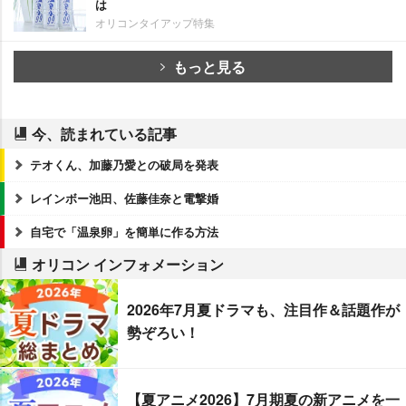
は
オリコンタイアップ特集
もっと見る
今、読まれている記事
テオくん、加藤乃愛との破局を発表
レインボー池田、佐藤佳奈と電撃婚
自宅で「温泉卵」を簡単に作る方法
オリコン インフォメーション
2026年7月夏ドラマも、注目作＆話題作が
勢ぞろい！
【夏アニメ2026】7月期夏の新アニメを一