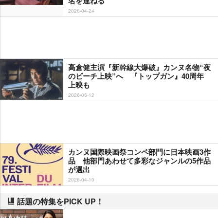
名を連ねる
2026-04-24
高倉健主演『新幹線大爆破』カンヌ名物“夜
のビーチ上映”へ 『トップガン』40周年
上映も
2026-05-12
カンヌ国際映画祭コンペ部門に日本映画3作
品 他部門あわせて多彩なジャンルの5作品
が選出
2026-04-10
話題の特集をPICK UP！