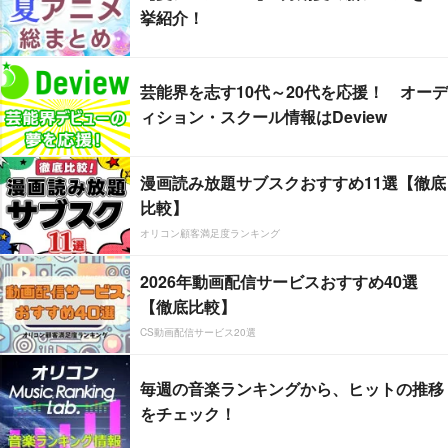
挙紹介！
芸能界を志す10代～20代を応援！ オーデ
ィション・スクール情報はDeview
漫画読み放題サブスクおすすめ11選【徹底
比較】
オリコン顧客満足度ランキング
2026年動画配信サービスおすすめ40選
【徹底比較】
CS動画配信サービス20選
毎週の音楽ランキングから、ヒットの推移
をチェック！