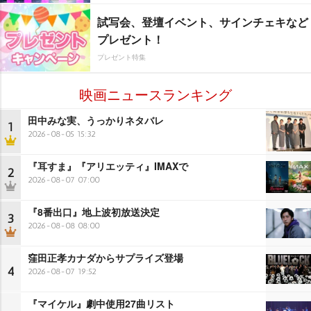
試写会、登壇イベント、サインチェキなど
プレゼント！
プレゼント特集
映画ニュースランキング
田中みな実、うっかりネタバレ
1
2026-08-05 15:32
『耳すま』『アリエッティ』IMAXで
2
2026-08-07 07:00
『8番出口』地上波初放送決定
3
2026-08-08 08:00
窪田正孝カナダからサプライズ登場
4
2026-08-07 19:52
『マイケル』劇中使用27曲リスト