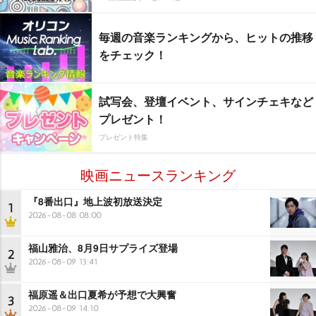
毎週の音楽ランキングから、ヒットの推移
をチェック！
試写会、登壇イベント、サインチェキなど
プレゼント！
プレゼント特集
映画ニュースランキング
『8番出口』地上波初放送決定
1
2026-08-08 08:00
福山雅治、8月9日サプライズ登場
2
2026-08-09 13:41
福原遥＆出口夏希が予想で大興奮
3
2026-08-09 14:10