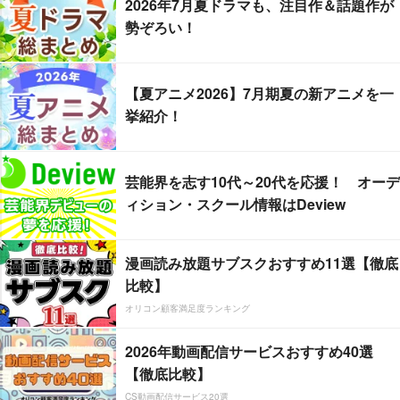
2026年7月夏ドラマも、注目作＆話題作が
勢ぞろい！
【夏アニメ2026】7月期夏の新アニメを一
挙紹介！
芸能界を志す10代～20代を応援！ オーデ
ィション・スクール情報はDeview
漫画読み放題サブスクおすすめ11選【徹底
比較】
オリコン顧客満足度ランキング
2026年動画配信サービスおすすめ40選
【徹底比較】
CS動画配信サービス20選