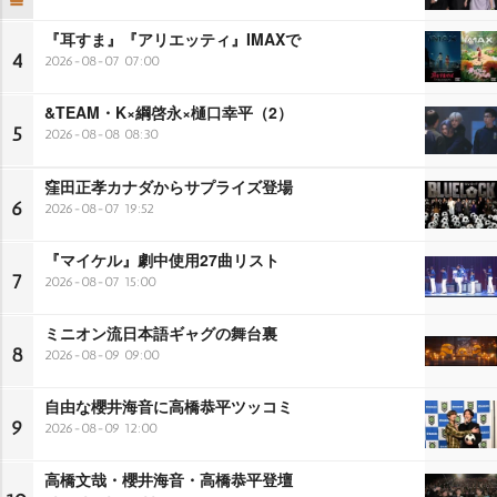
『耳すま』『アリエッティ』IMAXで
4
2026-08-07 07:00
&TEAM・K×綱啓永×樋口幸平（2）
5
2026-08-08 08:30
窪田正孝カナダからサプライズ登場
6
2026-08-07 19:52
『マイケル』劇中使用27曲リスト
7
2026-08-07 15:00
ミニオン流日本語ギャグの舞台裏
8
2026-08-09 09:00
自由な櫻井海音に高橋恭平ツッコミ
9
2026-08-09 12:00
高橋文哉・櫻井海音・高橋恭平登壇