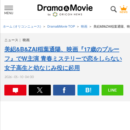
ホーム (オリコンニュース)
Drama&Movie TOP
映画
美絽&B&ZAI稲葉通陽
ニュース
映画
美絽&B&ZAI稲葉通陽、映画『17歳のプルー
フ』でW主演 青春ミステリーで恋をしらない
女子高生と幼なじみ役に起用
2026-05-10 04:00