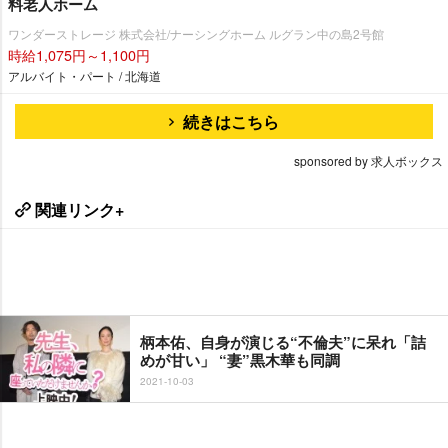
料老人ホーム
ワンダーストレージ 株式会社/ナーシングホーム ルグラン中の島2号館
時給1,075円～1,100円
アルバイト・パート / 北海道
続きはこちら
sponsored by 求人ボックス
関連リンク+
柄本佑、自身が演じる“不倫夫”に呆れ「詰
めが甘い」 “妻”黒木華も同調
2021-10-03