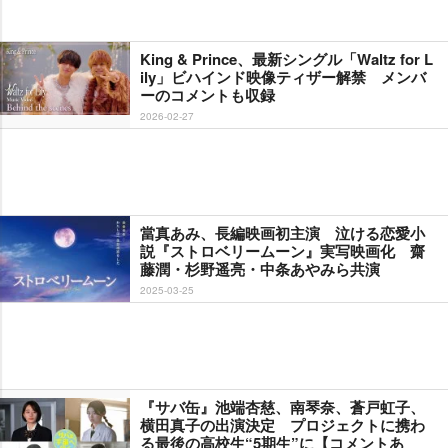
King & Prince、最新シングル「Waltz for L
ily」ビハインド映像ティザー解禁 メンバ
ーのコメントも収録
2026-02-27
當真あみ、長編映画初主演 泣ける恋愛小
説『ストロベリームーン』実写映画化 齋
藤潤・杉野遥亮・中条あやみら共演
2025-03-25
『サバ缶』池端杏慈、南琴奈、蒼戸虹子、
横田真子の出演決定 プロジェクトに携わ
る最後の高校生“5期生”に【コメントあ