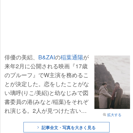
俳優の美絽、
B&ZAI
の
稲葉通陽
が
来年2月に公開される映画『17歳
のプルーフ』でW主演を務めるこ
とが決定した。恋をしたことがな
い璃呼(りこ/美絽)と幼なじみで図
書委員の港(みなと/稲葉)をそれぞ
れ演じる。2人が見つけた古い小
拡大する
説に隠された秘密と高校2年生の
揺れる心情をみずみずしく繊細に
記事全文・写真を大きく見る