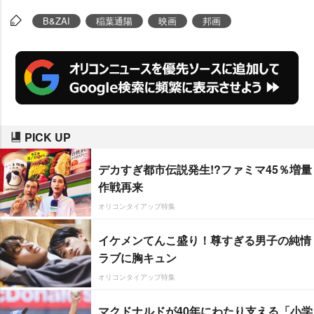
映し出した青春ミステリーとな
B&ZAI
稲葉通陽
映画
邦画
る。
PICK UP
デカすぎ都市伝説発生!?ファミマ45％増量
作戦再来
オリコンタイアップ特集
イケメンてんこ盛り！尊すぎる男子の純情
ラブに胸キュン
オリコンタイアップ特集
マクドナルドが40年にわたり支える「小学