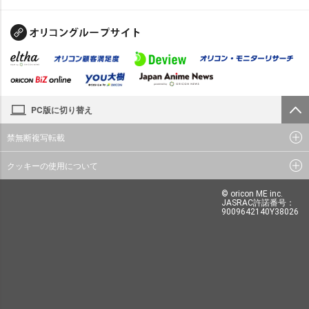
PC版に切り替え
禁無断複写転載
クッキーの使用について
© oricon ME inc.
JASRAC許諾番号：
9009642140Y38026